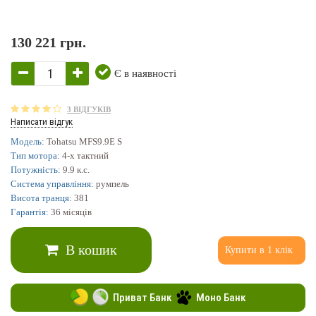
130 221 грн.
Є в наявності
3 ВІДГУКІВ
Написати відгук
Модель:
Tohatsu MFS9.9E S
Тип мотора:
4-х тактний
Потужність:
9.9 к.с.
Система управління:
румпель
Висота транця:
381
Гарантія:
36 місяців
В кошик
Купити в 1 клік
Приват Банк
Моно Банк