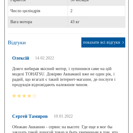
Число циліндрів
2
Вага мотора
43 кг
Відгуки
показати всі відгуки
Олексій
14.02.2022
Довго вибирав якісний мотор, і зупинився саме на цій
моделі TOHATSU. Довіряю Акваманії вже не один рік, і
радий, що вгагалі є такий інтернет-магазин, де послуги і
продукція відповідають належним чином.
Сергей Тамиров
10.01.2022
Обожаю Акванию - сервис на высоте. Где еще я мог бы
заказать такой дорогой товар и быть уверенным в том, что