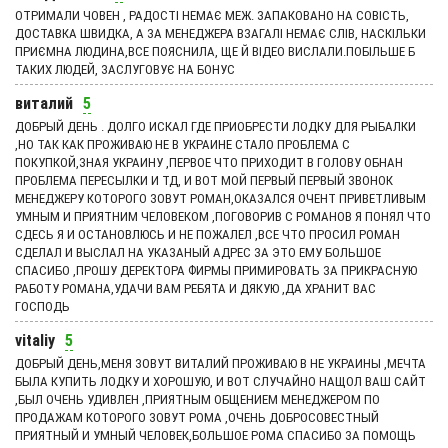
ОТРИМАЛИ ЧОВЕН , РАДОСТІ НЕМАЄ МЕЖ. ЗАПАКОВАНО НА СОВІСТЬ,
ДОСТАВКА ШВИДКА, А ЗА МЕНЕДЖЕРА ВЗАГАЛІ НЕМАЄ СЛІВ, НАСКІЛЬКИ
ПРИЄМНА ЛЮДИНА,ВСЕ ПОЯСНИЛА, ЩЕ Й ВІДЕО ВИСЛАЛИ.ПОБІЛЬШЕ Б
ТАКИХ ЛЮДЕЙ, ЗАСЛУГОВУЄ НА БОНУС
виталий
5
ДОБРЫЙ ДЕНЬ . ДОЛГО ИСКАЛ ГДЕ ПРИОБРЕСТИ ЛОДКУ ДЛЯ РЫБАЛКИ
,НО ТАК КАК ПРОЖИВАЮ НЕ В УКРАИНЕ СТАЛО ПРОБЛЕМА С
ПОКУПКОЙ,ЗНАЯ УКРАИНУ ,ПЕРВОЕ ЧТО ПРИХОДИТ В ГОЛОВУ ОБНАН
ПРОБЛЕМА ПЕРЕСЫЛКИ И ТД, И ВОТ МОЙ ПЕРВЫЙ ПЕРВЫЙ ЗВОНОК
МЕНЕДЖЕРУ КОТОРОГО ЗОВУТ РОМАН,ОКАЗАЛСЯ ОЧЕНТ ПРИВЕТЛИВЫМ
УМНЫМ И ПРИЯТНИМ ЧЕЛОВЕКОМ ,ПОГОВОРИВ С РОМАНОВ Я ПОНЯЛ ЧТО
СДЕСЬ Я И ОСТАНОВЛЮСЬ И НЕ ПОЖАЛЕЛ ,ВСЕ ЧТО ПРОСИЛ РОМАН
СДЕЛАЛ И ВЫСЛАЛ НА УКАЗАНЫЙ АДРЕС ЗА ЭТО ЕМУ БОЛЬШОЕ
СПАСИБО ,ПРОШУ ДЕРЕКТОРА ФИРМЫ ПРИМИРОВАТЬ ЗА ПРИКРАСНУЮ
РАБОТУ РОМАНА,УДАЧИ ВАМ РЕБЯТА И ДЯКУЮ ,ДА ХРАНИТ ВАС
ГОСПОДЬ
vitaliy
5
ДОБРЫЙ ДЕНЬ,МЕНЯ ЗОВУТ ВИТАЛИЙ ПРОЖИВАЮ В НЕ УКРАИНЫ ,МЕЧТА
БЫЛА КУПИТЬ ЛОДКУ И ХОРОШУЮ, И ВОТ СЛУЧАЙНО НАЩОЛ ВАШ САЙТ
,БЫЛ ОЧЕНЬ УДИВЛЕН ,ПРИЯТНЫМ ОБЩЕНИЕМ МЕНЕДЖЕРОМ ПО
ПРОДАЖАМ КОТОРОГО ЗОВУТ РОМА ,ОЧЕНЬ ДОБРОСОВЕСТНЫЙ
ПРИЯТНЫЙ И УМНЫЙ ЧЕЛОВЕК,БОЛЬШОЕ РОМА СПАСИБО ЗА ПОМОЩЬ