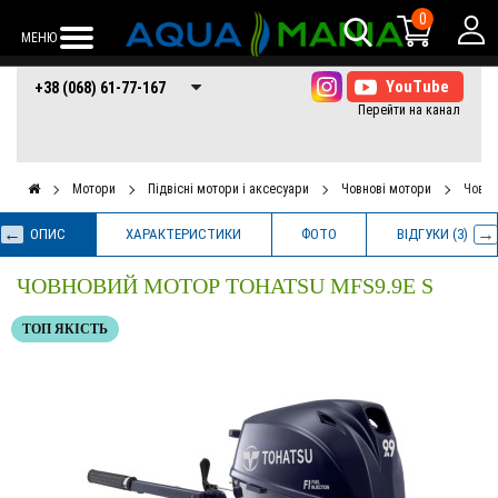
0
МЕНЮ
+38 (068) 61-77-
+38 (066) 61-77-
+38 (073) 61-77-
+38 (068) 61-77-167
167
167
167
Мотори
Підвісні мотори і аксесуари
Човнові мотори
Човно
ОПИС
ХАРАКТЕРИСТИКИ
ФОТО
ВІДГУКИ (3)
ЧОВНОВИЙ МОТОР TOHATSU MFS9.9E S
ТОП ЯКІСТЬ