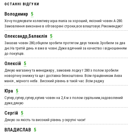
ОСТАННІ ВІДГУКИ
Володимир
5
Хочу подякувати колективу aqua mania за хороший, якісний човен А-280.
Замовлення виконане в обговорені строки,все влаштовує.Рекомендую!
Олександр,Балаклія
5
Заказав човен 280,обіцяли зробити протягом двух тижнів.Зробили за два
дні.На третій день я вже в човні.Дуже вдячний за качество і відношенням
до покупців.
Олексій
5
Дякую магазину та менеджеру , замовив лодку т 280 з полом зробили
новорічну знижку та ще і доставка безкоштовна. Всім працівникам Аква
манія , мірного неба . Високий рівень в такій час .Всім раджу.
Юра
5
Супер,супер,супер,купив човен на 2,4 м з полом суцільним,задоволений
дуже,дякую
Сергій
5
Дякую за якість та високий рівень у скрутні часи!
ВЛАДИСЛАВ
5