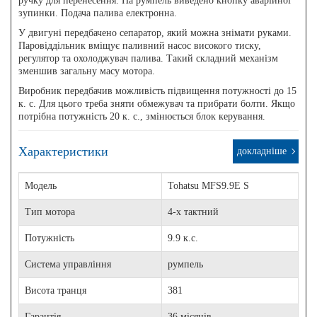
ручку для перенесення. На румпель виведено кнопку аварійної
зупинки. Подача палива електронна.
У двигуні передбачено сепаратор, який можна знімати руками.
Паровіддільник вміщує паливний насос високого тиску,
регулятор та охолоджувач палива. Такий складний механізм
зменшив загальну масу мотора.
Виробник передбачив можливість підвищення потужності до 15
к. с. Для цього треба зняти обмежувач та прибрати болти. Якщо
потрібна потужність 20 к. с., змінюється блок керування.
Характеристики
докладніше
Модель
Tohatsu MFS9.9E S
Тип мотора
4-х тактний
Потужність
9.9 к.с.
Система управління
румпель
Висота транця
381
Гарантія
36 місяців