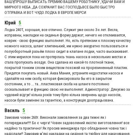
ВАШУ,ПРОШУ ВЫПИСАТЬ ПРЕМИЮ ВАШЕМУ РОБОТНИКУ ,УДАЧИ ВАМ И
МИРНОГО НЕБА ,ДА СОХРАНИТ ВАС ГОСПОДЬВСЕ БЫЛО БЫСТРО
ОТПРАВКА И ВОТ ЧУДО ЛОДКА В ЕВРОПЕ МЕРСИ
Юрий
5
Лодка 240Т, хорошая, все отлично. Служит уже около 3-х лет. Весла,
исправны, накладки на сиденья форму держат, ничего не отклеивается,
коврик - свою функцию выполняет. Но, есть претензии к плохому качеству
ножного насоса, шланг хлипенький, им нужно аккуратно пользоваться и
полуоборотный разьём плохо сидит в клапане лодки, часто выскакивает.
С этим мерился пока не протерлась ткань насоса в нескольких местах и
стала пропускать воздух. Она сделана из какой-то плотной ткани,
покрытой тонким слоем веществом похожей на прорезиненный пластик.
Придется покупать новый. Аква Мания, устраните недостатки насоса и
сделайте на нем скобу, которая фиксировала бы его в закрытом
состоянии, а то ... та...пластиковая скоба на шланге постоянно
соскальзывает и функцию свою не выполняет. Адмiнiстратор: Дякуємо за
чудовий вiдгук! кілька років тому було кілька звернень щодо насосів,
насоси були замінені за гарантією, а конструкція доопрацьована.
Василь
5
Замовив човен 260т. Виконали замовлення за два тижні як і
попереджали!!!! Бо є черга! Човен задоволений якістю виготовлення! все
надійно та практично! Як просив менеджера про обладнання човна так і
надіслали!! Замовив м'які накладки на сидіння та турбіну для накачування.