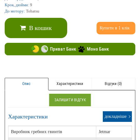
Крок, дюйми:
9
До мотору:
Tohatsu
В кошик
Купити в 1 клік
Приват Банк
Моно Банк
Опис
Характеристики
Відгуки (0)
ЗАЛИШИТИ ВІДГУК
Характеристики
докладніше
Виробник гребних гвинтів
Jetmar