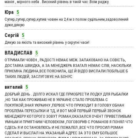
манія , мірного неба . Високий рівень в такій час .Всім раджу.
Юра
5
Супер,супер,супер,купив човен на 2,4 м з полом суцільним,задоволений
дуже,дякую
Сергій
5
Дякую за якість та високий рівень у скрутні часи!
ВЛАДИСЛАВ
5
ОТРИМАЛИ ЧОВЕН , РАДОСТІ НЕМАЄ МЕЖ. ЗАПАКОВАНО НА СОВІСТЬ,
ДОСТАВКА ШВИДКА, А ЗА МЕНЕДЖЕРА ВЗАГАЛІ НЕМАЄ СЛІВ, НАСКІЛЬКИ
ПРИЄМНА ЛЮДИНА,ВСЕ ПОЯСНИЛА, ЩЕ Й ВІДЕО ВИСЛАЛИ.ПОБІЛЬШЕ Б
ТАКИХ ЛЮДЕЙ, ЗАСЛУГОВУЄ НА БОНУС
виталий
5
ДОБРЫЙ ДЕНЬ . ДОЛГО ИСКАЛ ГДЕ ПРИОБРЕСТИ ЛОДКУ ДЛЯ РЫБАЛКИ
,НО ТАК КАК ПРОЖИВАЮ НЕ В УКРАИНЕ СТАЛО ПРОБЛЕМА С
ПОКУПКОЙ,ЗНАЯ УКРАИНУ ,ПЕРВОЕ ЧТО ПРИХОДИТ В ГОЛОВУ ОБНАН
ПРОБЛЕМА ПЕРЕСЫЛКИ И ТД, И ВОТ МОЙ ПЕРВЫЙ ПЕРВЫЙ ЗВОНОК
МЕНЕДЖЕРУ КОТОРОГО ЗОВУТ РОМАН,ОКАЗАЛСЯ ОЧЕНТ ПРИВЕТЛИВЫМ
УМНЫМ И ПРИЯТНИМ ЧЕЛОВЕКОМ ,ПОГОВОРИВ С РОМАНОВ Я ПОНЯЛ ЧТО
СДЕСЬ Я И ОСТАНОВЛЮСЬ И НЕ ПОЖАЛЕЛ ,ВСЕ ЧТО ПРОСИЛ РОМАН
СДЕЛАЛ И ВЫСЛАЛ НА УКАЗАНЫЙ АДРЕС ЗА ЭТО ЕМУ БОЛЬШОЕ