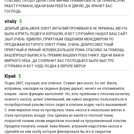
СПАСИБО ,ПРОШУ ДЕРЕКТОРА ФИРМЫ ПРИМИРОВАТЬ ЗА ПРИКРАСНУЮ
РАБОТУ РОМАНА,УДАЧИ ВАМ РЕБЯТА И ДЯКУЮ ,ДА ХРАНИТ ВАС
ГОСПОДЬ
vitaliy
5
ДОБРЫЙ ДЕНЬ,МЕНЯ ЗОВУТ ВИТАЛИЙ ПРОЖИВАЮ В НЕ УКРАИНЫ ,МЕЧТА
БЫЛА КУПИТЬ ЛОДКУ И ХОРОШУЮ, И ВОТ СЛУЧАЙНО НАЩОЛ ВАШ САЙТ
,БЫЛ ОЧЕНЬ УДИВЛЕН ,ПРИЯТНЫМ ОБЩЕНИЕМ МЕНЕДЖЕРОМ ПО
ПРОДАЖАМ КОТОРОГО ЗОВУТ РОМА ,ОЧЕНЬ ДОБРОСОВЕСТНЫЙ
ПРИЯТНЫЙ И УМНЫЙ ЧЕЛОВЕК,БОЛЬШОЕ РОМА СПАСИБО ЗА ПОМОЩЬ
ВАШУ,ПРОШУ ВЫПИСАТЬ ПРЕМИЮ ВАШЕМУ РОБОТНИКУ ,УДАЧИ ВАМ И
МИРНОГО НЕБА ,ДА СОХРАНИТ ВАС ГОСПОДЬВСЕ БЫЛО БЫСТРО
ОТПРАВКА И ВОТ ЧУДО ЛОДКА В ЕВРОПЕ МЕРСИ
Юрий
5
Лодка 240Т, хорошая, все отлично. Служит уже около 3-х лет. Весла,
исправны, накладки на сиденья форму держат, ничего не отклеивается,
коврик - свою функцию выполняет. Но, есть претензии к плохому качеству
ножного насоса, шланг хлипенький, им нужно аккуратно пользоваться и
полуоборотный разьём плохо сидит в клапане лодки, часто выскакивает.
С этим мерился пока не протерлась ткань насоса в нескольких местах и
стала пропускать воздух. Она сделана из какой-то плотной ткани,
покрытой тонким слоем веществом похожей на прорезиненный пластик.
Придется покупать новый. Аква Мания, устраните недостатки насоса и
сделайте на нем скобу, которая фиксировала бы его в закрытом