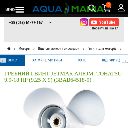
0
МЕНЮ
+38 (068) 61-77-
+38 (066) 61-77-
+38 (073) 61-77-
+38 (068) 61-77-167
167
167
167
Мотори
Підвісні мотори і аксесуари
Гвинти для моторів
Гр
ОПИС
ХАРАКТЕРИСТИКИ
ФОТО
ВІДГУКИ (0)
ГРЕБНИЙ ГВИНТ JETMAR АЛЮМ. TOHATSU
9.9-18 HP (9.25 X 9) (3BAB64518-0)