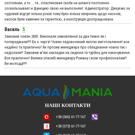
состоянии, а то ... та...пластиковая скоба на шланге постоянно
соскальзывает и функцию свою не выполняет. Адмiнiстратор: Дякуємо за
чудовий вiдгук! кілька років тому було кілька звернень щодо насосів,
насоси були замінені за гарантією, а конструкція доопрацьована.
Василь
5
Замовив човен 260т. Виконали замовлення за два тижні як і
попереджали!!!! Бо є черга! Човен задоволений якістю виготовлення! все
надійно та практично! Як просив менеджера про обладнання човна так і
надіслали!! Замовив м'які накладки на сидіння та турбіну для накачування.
Все практично! Велике спасибі менеджеру Роману і всім професіоналам!!
Ви молодці!!!!
НАШІ КОНТАКТИ
+38 (066) 61-77-167
+38 (073) 61-77-167