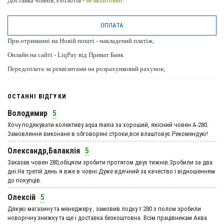
Доставка човнів, ехолотів -
Безкоштовно!
ОПЛАТА
При отриманні на Новій пошті - накладений платіж;
Онлайн на сайті - LiqPay від Приват Банк
Передоплата за реквізитами на розрахунковий рахунок;
ОСТАННІ ВІДГУКИ
Володимир
5
Хочу подякувати колективу aqua mania за хороший, якісний човен А-280.
Замовлення виконане в обговорені строки,все влаштовує.Рекомендую!
Олександр,Балаклія
5
Заказав човен 280,обіцяли зробити протягом двух тижнів.Зробили за два
дні.На третій день я вже в човні.Дуже вдячний за качество і відношенням
до покупців.
Олексій
5
Дякую магазину та менеджеру , замовив лодку т 280 з полом зробили
новорічну знижку та ще і доставка безкоштовна. Всім працівникам Аква