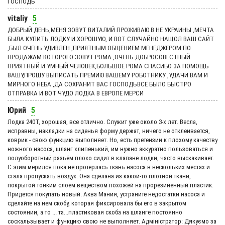
ГОСПОДЬ
vitaliy
5
ДОБРЫЙ ДЕНЬ,МЕНЯ ЗОВУТ ВИТАЛИЙ ПРОЖИВАЮ В НЕ УКРАИНЫ ,МЕЧТА
БЫЛА КУПИТЬ ЛОДКУ И ХОРОШУЮ, И ВОТ СЛУЧАЙНО НАЩОЛ ВАШ САЙТ
,БЫЛ ОЧЕНЬ УДИВЛЕН ,ПРИЯТНЫМ ОБЩЕНИЕМ МЕНЕДЖЕРОМ ПО
ПРОДАЖАМ КОТОРОГО ЗОВУТ РОМА ,ОЧЕНЬ ДОБРОСОВЕСТНЫЙ
ПРИЯТНЫЙ И УМНЫЙ ЧЕЛОВЕК,БОЛЬШОЕ РОМА СПАСИБО ЗА ПОМОЩЬ
ВАШУ,ПРОШУ ВЫПИСАТЬ ПРЕМИЮ ВАШЕМУ РОБОТНИКУ ,УДАЧИ ВАМ И
МИРНОГО НЕБА ,ДА СОХРАНИТ ВАС ГОСПОДЬВСЕ БЫЛО БЫСТРО
ОТПРАВКА И ВОТ ЧУДО ЛОДКА В ЕВРОПЕ МЕРСИ
Юрий
5
Лодка 240Т, хорошая, все отлично. Служит уже около 3-х лет. Весла,
исправны, накладки на сиденья форму держат, ничего не отклеивается,
коврик - свою функцию выполняет. Но, есть претензии к плохому качеству
ножного насоса, шланг хлипенький, им нужно аккуратно пользоваться и
полуоборотный разьём плохо сидит в клапане лодки, часто выскакивает.
С этим мерился пока не протерлась ткань насоса в нескольких местах и
стала пропускать воздух. Она сделана из какой-то плотной ткани,
покрытой тонким слоем веществом похожей на прорезиненный пластик.
Придется покупать новый. Аква Мания, устраните недостатки насоса и
сделайте на нем скобу, которая фиксировала бы его в закрытом
состоянии, а то ... та...пластиковая скоба на шланге постоянно
соскальзывает и функцию свою не выполняет. Адмiнiстратор: Дякуємо за