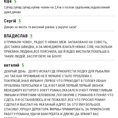
Юра
5
Супер,супер,супер,купив човен на 2,4 м з полом суцільним,задоволений
дуже,дякую
Сергій
5
Дякую за якість та високий рівень у скрутні часи!
ВЛАДИСЛАВ
5
ОТРИМАЛИ ЧОВЕН , РАДОСТІ НЕМАЄ МЕЖ. ЗАПАКОВАНО НА СОВІСТЬ,
ДОСТАВКА ШВИДКА, А ЗА МЕНЕДЖЕРА ВЗАГАЛІ НЕМАЄ СЛІВ, НАСКІЛЬКИ
ПРИЄМНА ЛЮДИНА,ВСЕ ПОЯСНИЛА, ЩЕ Й ВІДЕО ВИСЛАЛИ.ПОБІЛЬШЕ Б
ТАКИХ ЛЮДЕЙ, ЗАСЛУГОВУЄ НА БОНУС
виталий
5
ДОБРЫЙ ДЕНЬ . ДОЛГО ИСКАЛ ГДЕ ПРИОБРЕСТИ ЛОДКУ ДЛЯ РЫБАЛКИ
,НО ТАК КАК ПРОЖИВАЮ НЕ В УКРАИНЕ СТАЛО ПРОБЛЕМА С
ПОКУПКОЙ,ЗНАЯ УКРАИНУ ,ПЕРВОЕ ЧТО ПРИХОДИТ В ГОЛОВУ ОБНАН
ПРОБЛЕМА ПЕРЕСЫЛКИ И ТД, И ВОТ МОЙ ПЕРВЫЙ ПЕРВЫЙ ЗВОНОК
МЕНЕДЖЕРУ КОТОРОГО ЗОВУТ РОМАН,ОКАЗАЛСЯ ОЧЕНТ ПРИВЕТЛИВЫМ
УМНЫМ И ПРИЯТНИМ ЧЕЛОВЕКОМ ,ПОГОВОРИВ С РОМАНОВ Я ПОНЯЛ ЧТО
СДЕСЬ Я И ОСТАНОВЛЮСЬ И НЕ ПОЖАЛЕЛ ,ВСЕ ЧТО ПРОСИЛ РОМАН
СДЕЛАЛ И ВЫСЛАЛ НА УКАЗАНЫЙ АДРЕС ЗА ЭТО ЕМУ БОЛЬШОЕ
СПАСИБО ,ПРОШУ ДЕРЕКТОРА ФИРМЫ ПРИМИРОВАТЬ ЗА ПРИКРАСНУЮ
РАБОТУ РОМАНА,УДАЧИ ВАМ РЕБЯТА И ДЯКУЮ ,ДА ХРАНИТ ВАС