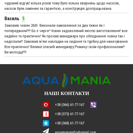
чудовий вiдгук! кілька років тому було кілька звернень щодо насосів,
насоси були замінені за гарантією, а конструкція доопрацьована.
Василь
5
Замовив човен 260т. Виконали замовлення за два тижні як і
попереджали!!!! Бо є черга! Човен задоволений якістю виготовлення! все
надійно та практично! Як просив менеджера про обладнання човна так і
надіслали!! Замовив м'які накладки на сидіння та турбіну для накачування.
Все практично! Велике спасибі менеджеру Роману і всім професіоналам!!
Ви молодці!!!!
НАШІ КОНТАКТИ
+38 (066) 61-77-167
+38 (073) 61-77-167
+38 (068) 61-77-167
aquamaniainfo@gmail.com