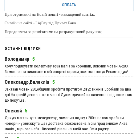
ОПЛАТА
При отриманні на Новій пошті - накладений платіж;
Онлайн на сайті - LiqPay від Приват Банк
Передоплата за реквізитами на розрахунковий рахунок;
ОСТАННІ ВІДГУКИ
Володимир
5
Хочу подякувати колективу aqua mania за хороший, якісний човен А-280.
Замовлення виконане в обговорені строки,все влаштовує.Рекомендую!
Олександр,Балаклія
5
Заказав човен 280,обіцяли зробити протягом двух тижнів.Зробили за два
дні.На третій день я вже в човні.Дуже вдячний за качество і відношенням
до покупців.
Олексій
5
Дякую магазину та менеджеру , замовив лодку т 280 з полом зробили
новорічну знижку та ще і доставка безкоштовна. Всім працівникам Аква
манія , мірного неба . Високий рівень в такій час .Всім раджу.