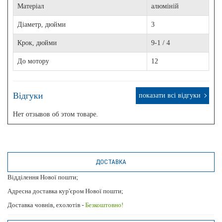
Матеріал
алюміній
Діаметр, дюйми
3
Крок, дюйми
9-1 / 4
До мотору
12
Відгуки
показати всі відгуки
Нет отзывов об этом товаре.
ДОСТАВКА
Відділення Нової пошти;
Адресна доставка кур'єром Нової пошти;
Доставка човнів, ехолотів -
Безкоштовно!