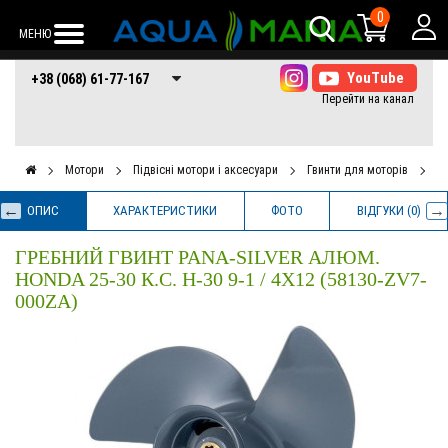
0
МЕНЮ
+38 (068) 61-77-
+38 (066) 61-77-
+38 (073) 61-77-
+38 (068) 61-77-167
167
167
167
Мотори
Підвісні мотори і аксесуари
Гвинти для моторів
Гр
ОПИС
ХАРАКТЕРИСТИКИ
ФОТО
ВІДГУКИ (0)
ГРЕБНИЙ ГВИНТ PANA-SILVER АЛЮМ.
HONDA 25-30 К.С. H-30 9-1 / 4X12 (58130-ZV7-
000ZA)