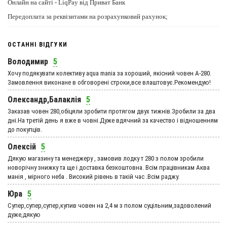
Онлайн на сайті - LiqPay від Приват Банк
Передоплата за реквізитами на розрахунковий рахунок;
ОСТАННІ ВІДГУКИ
Володимир
5
Хочу подякувати колективу aqua mania за хороший, якісний човен А-280.
Замовлення виконане в обговорені строки,все влаштовує.Рекомендую!
Олександр,Балаклія
5
Заказав човен 280,обіцяли зробити протягом двух тижнів.Зробили за два
дні.На третій день я вже в човні.Дуже вдячний за качество і відношенням
до покупців.
Олексій
5
Дякую магазину та менеджеру , замовив лодку т 280 з полом зробили
новорічну знижку та ще і доставка безкоштовна. Всім працівникам Аква
манія , мірного неба . Високий рівень в такій час .Всім раджу.
Юра
5
Супер,супер,супер,купив човен на 2,4 м з полом суцільним,задоволений
дуже,дякую