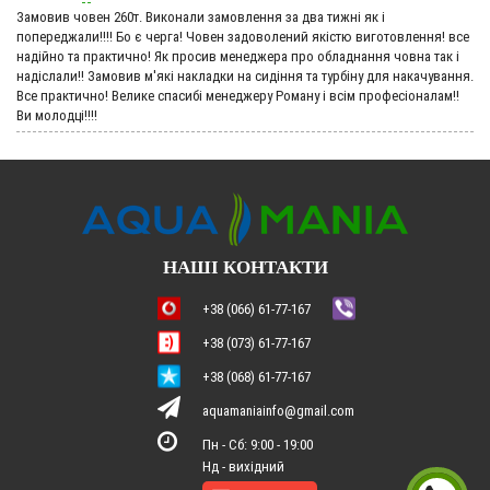
Замовив човен 260т. Виконали замовлення за два тижні як і
попереджали!!!! Бо є черга! Човен задоволений якістю виготовлення! все
надійно та практично! Як просив менеджера про обладнання човна так і
надіслали!! Замовив м'які накладки на сидіння та турбіну для накачування.
Все практично! Велике спасибі менеджеру Роману і всім професіоналам!!
Ви молодці!!!!
НАШІ КОНТАКТИ
+38 (066) 61-77-167
+38 (073) 61-77-167
+38 (068) 61-77-167
aquamaniainfo@gmail.com
Пн - Сб: 9:00 - 19:00