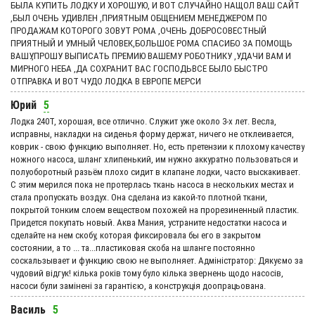
БЫЛА КУПИТЬ ЛОДКУ И ХОРОШУЮ, И ВОТ СЛУЧАЙНО НАЩОЛ ВАШ САЙТ
,БЫЛ ОЧЕНЬ УДИВЛЕН ,ПРИЯТНЫМ ОБЩЕНИЕМ МЕНЕДЖЕРОМ ПО
ПРОДАЖАМ КОТОРОГО ЗОВУТ РОМА ,ОЧЕНЬ ДОБРОСОВЕСТНЫЙ
ПРИЯТНЫЙ И УМНЫЙ ЧЕЛОВЕК,БОЛЬШОЕ РОМА СПАСИБО ЗА ПОМОЩЬ
ВАШУ,ПРОШУ ВЫПИСАТЬ ПРЕМИЮ ВАШЕМУ РОБОТНИКУ ,УДАЧИ ВАМ И
МИРНОГО НЕБА ,ДА СОХРАНИТ ВАС ГОСПОДЬВСЕ БЫЛО БЫСТРО
ОТПРАВКА И ВОТ ЧУДО ЛОДКА В ЕВРОПЕ МЕРСИ
Юрий
5
Лодка 240Т, хорошая, все отлично. Служит уже около 3-х лет. Весла,
исправны, накладки на сиденья форму держат, ничего не отклеивается,
коврик - свою функцию выполняет. Но, есть претензии к плохому качеству
ножного насоса, шланг хлипенький, им нужно аккуратно пользоваться и
полуоборотный разьём плохо сидит в клапане лодки, часто выскакивает.
С этим мерился пока не протерлась ткань насоса в нескольких местах и
стала пропускать воздух. Она сделана из какой-то плотной ткани,
покрытой тонким слоем веществом похожей на прорезиненный пластик.
Придется покупать новый. Аква Мания, устраните недостатки насоса и
сделайте на нем скобу, которая фиксировала бы его в закрытом
состоянии, а то ... та...пластиковая скоба на шланге постоянно
соскальзывает и функцию свою не выполняет. Адмiнiстратор: Дякуємо за
чудовий вiдгук! кілька років тому було кілька звернень щодо насосів,
насоси були замінені за гарантією, а конструкція доопрацьована.
Василь
5