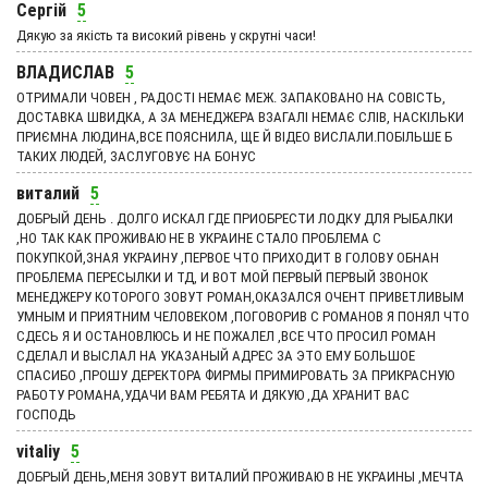
Сергій
5
Дякую за якість та високий рівень у скрутні часи!
ВЛАДИСЛАВ
5
ОТРИМАЛИ ЧОВЕН , РАДОСТІ НЕМАЄ МЕЖ. ЗАПАКОВАНО НА СОВІСТЬ,
ДОСТАВКА ШВИДКА, А ЗА МЕНЕДЖЕРА ВЗАГАЛІ НЕМАЄ СЛІВ, НАСКІЛЬКИ
ПРИЄМНА ЛЮДИНА,ВСЕ ПОЯСНИЛА, ЩЕ Й ВІДЕО ВИСЛАЛИ.ПОБІЛЬШЕ Б
ТАКИХ ЛЮДЕЙ, ЗАСЛУГОВУЄ НА БОНУС
виталий
5
ДОБРЫЙ ДЕНЬ . ДОЛГО ИСКАЛ ГДЕ ПРИОБРЕСТИ ЛОДКУ ДЛЯ РЫБАЛКИ
,НО ТАК КАК ПРОЖИВАЮ НЕ В УКРАИНЕ СТАЛО ПРОБЛЕМА С
ПОКУПКОЙ,ЗНАЯ УКРАИНУ ,ПЕРВОЕ ЧТО ПРИХОДИТ В ГОЛОВУ ОБНАН
ПРОБЛЕМА ПЕРЕСЫЛКИ И ТД, И ВОТ МОЙ ПЕРВЫЙ ПЕРВЫЙ ЗВОНОК
МЕНЕДЖЕРУ КОТОРОГО ЗОВУТ РОМАН,ОКАЗАЛСЯ ОЧЕНТ ПРИВЕТЛИВЫМ
УМНЫМ И ПРИЯТНИМ ЧЕЛОВЕКОМ ,ПОГОВОРИВ С РОМАНОВ Я ПОНЯЛ ЧТО
СДЕСЬ Я И ОСТАНОВЛЮСЬ И НЕ ПОЖАЛЕЛ ,ВСЕ ЧТО ПРОСИЛ РОМАН
СДЕЛАЛ И ВЫСЛАЛ НА УКАЗАНЫЙ АДРЕС ЗА ЭТО ЕМУ БОЛЬШОЕ
СПАСИБО ,ПРОШУ ДЕРЕКТОРА ФИРМЫ ПРИМИРОВАТЬ ЗА ПРИКРАСНУЮ
РАБОТУ РОМАНА,УДАЧИ ВАМ РЕБЯТА И ДЯКУЮ ,ДА ХРАНИТ ВАС
ГОСПОДЬ
vitaliy
5
ДОБРЫЙ ДЕНЬ,МЕНЯ ЗОВУТ ВИТАЛИЙ ПРОЖИВАЮ В НЕ УКРАИНЫ ,МЕЧТА