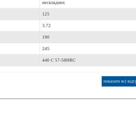
нескладних
ОШТОВНА ДОСТАВКА
125
3.72
190
т Lowrance Elite FS 9 с датчиком Active
Транспортувальний Тент AQUA M
245
Imaging 3-in-1
АМК-360
65 520 грн.
2 734 грн.
440 C 57-58HRC
показати всі відг