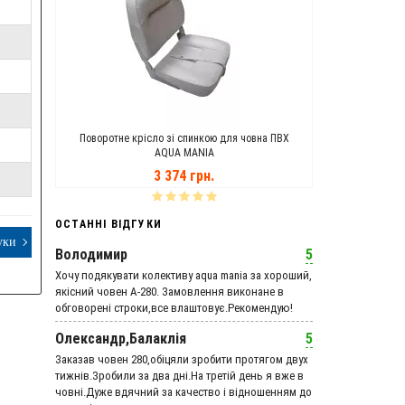
ANIA
Поворотне крісло зі спинкою для човна ПВХ
Транцеві Кол
AQUA MANIA
3 374 грн.
ОСТАННІ ВІДГУКИ
уки
Володимир
5
Хочу подякувати колективу aqua mania за хороший,
якісний човен А-280. Замовлення виконане в
обговорені строки,все влаштовує.Рекомендую!
Олександр,Балаклія
5
Заказав човен 280,обіцяли зробити протягом двух
тижнів.Зробили за два дні.На третій день я вже в
човні.Дуже вдячний за качество і відношенням до