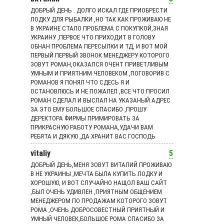
ДОБРЫЙ ДЕНЬ . ДОЛГО ИСКАЛ ГДЕ ПРИОБРЕСТИ
ЛОДКУ ДЛЯ РЫБАЛКИ ,НО ТАК КАК ПРОЖИВАЮ НЕ
В УКРАИНЕ СТАЛО ПРОБЛЕМА С ПОКУПКОЙ,ЗНАЯ
УКРАИНУ ,ПЕРВОЕ ЧТО ПРИХОДИТ В ГОЛОВУ
ОБНАН ПРОБЛЕМА ПЕРЕСЫЛКИ И ТД, И ВОТ МОЙ
ПЕРВЫЙ ПЕРВЫЙ ЗВОНОК МЕНЕДЖЕРУ КОТОРОГО
ЗОВУТ РОМАН,ОКАЗАЛСЯ ОЧЕНТ ПРИВЕТЛИВЫМ
УМНЫМ И ПРИЯТНИМ ЧЕЛОВЕКОМ ,ПОГОВОРИВ С
РОМАНОВ Я ПОНЯЛ ЧТО СДЕСЬ Я И
ОСТАНОВЛЮСЬ И НЕ ПОЖАЛЕЛ ,ВСЕ ЧТО ПРОСИЛ
РОМАН СДЕЛАЛ И ВЫСЛАЛ НА УКАЗАНЫЙ АДРЕС
ЗА ЭТО ЕМУ БОЛЬШОЕ СПАСИБО ,ПРОШУ
ДЕРЕКТОРА ФИРМЫ ПРИМИРОВАТЬ ЗА
ПРИКРАСНУЮ РАБОТУ РОМАНА,УДАЧИ ВАМ
РЕБЯТА И ДЯКУЮ ,ДА ХРАНИТ ВАС ГОСПОДЬ
vitaliy
5
ДОБРЫЙ ДЕНЬ,МЕНЯ ЗОВУТ ВИТАЛИЙ ПРОЖИВАЮ
В НЕ УКРАИНЫ ,МЕЧТА БЫЛА КУПИТЬ ЛОДКУ И
ХОРОШУЮ, И ВОТ СЛУЧАЙНО НАЩОЛ ВАШ САЙТ
,БЫЛ ОЧЕНЬ УДИВЛЕН ,ПРИЯТНЫМ ОБЩЕНИЕМ
МЕНЕДЖЕРОМ ПО ПРОДАЖАМ КОТОРОГО ЗОВУТ
РОМА ,ОЧЕНЬ ДОБРОСОВЕСТНЫЙ ПРИЯТНЫЙ И
УМНЫЙ ЧЕЛОВЕК,БОЛЬШОЕ РОМА СПАСИБО ЗА