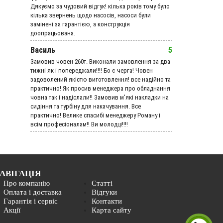
Дякуємо за чудовий вiдгук! кілька років тому було
кілька звернень щодо насосів, насоси були
замінені за гарантією, а конструкція
доопрацьована.
Василь
5
Замовив човен 260т. Виконали замовлення за два
тижні як і попереджали!!!! Бо є черга! Човен
задоволений якістю виготовлення! все надійно та
практично! Як просив менеджера про обладнання
човна так і надіслали!! Замовив м'які накладки на
сидіння та турбіну для накачування. Все
практично! Велике спасибі менеджеру Роману і
всім професіоналам!! Ви молодці!!!!
АВІГАЦІЯ
Про компанію
Статті
Оплата і доставка
Відгуки
Гарантія і сервіс
Контакти
Акції
Карта сайту