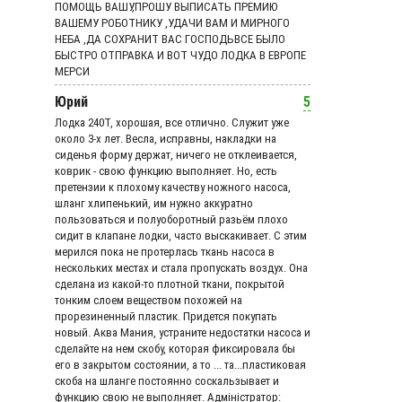
ПОМОЩЬ ВАШУ,ПРОШУ ВЫПИСАТЬ ПРЕМИЮ
ВАШЕМУ РОБОТНИКУ ,УДАЧИ ВАМ И МИРНОГО
НЕБА ,ДА СОХРАНИТ ВАС ГОСПОДЬВСЕ БЫЛО
БЫСТРО ОТПРАВКА И ВОТ ЧУДО ЛОДКА В ЕВРОПЕ
МЕРСИ
Юрий
5
Лодка 240Т, хорошая, все отлично. Служит уже
около 3-х лет. Весла, исправны, накладки на
сиденья форму держат, ничего не отклеивается,
коврик - свою функцию выполняет. Но, есть
претензии к плохому качеству ножного насоса,
шланг хлипенький, им нужно аккуратно
пользоваться и полуоборотный разьём плохо
сидит в клапане лодки, часто выскакивает. С этим
мерился пока не протерлась ткань насоса в
нескольких местах и стала пропускать воздух. Она
сделана из какой-то плотной ткани, покрытой
тонким слоем веществом похожей на
прорезиненный пластик. Придется покупать
новый. Аква Мания, устраните недостатки насоса и
сделайте на нем скобу, которая фиксировала бы
его в закрытом состоянии, а то ... та...пластиковая
скоба на шланге постоянно соскальзывает и
функцию свою не выполняет. Адмiнiстратор: