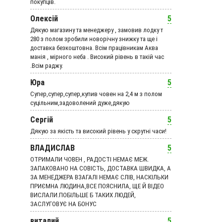
покупців.
Олексій
5
Дякую магазину та менеджеру , замовив лодку т
280 з полом зробили новорічну знижку та ще і
доставка безкоштовна. Всім працівникам Аква
манія , мірного неба . Високий рівень в такій час
.Всім раджу.
Юра
5
Супер,супер,супер,купив човен на 2,4 м з полом
суцільним,задоволений дуже,дякую
Сергій
5
Дякую за якість та високий рівень у скрутні часи!
ВЛАДИСЛАВ
5
ОТРИМАЛИ ЧОВЕН , РАДОСТІ НЕМАЄ МЕЖ.
ЗАПАКОВАНО НА СОВІСТЬ, ДОСТАВКА ШВИДКА, А
ЗА МЕНЕДЖЕРА ВЗАГАЛІ НЕМАЄ СЛІВ, НАСКІЛЬКИ
ПРИЄМНА ЛЮДИНА,ВСЕ ПОЯСНИЛА, ЩЕ Й ВІДЕО
ВИСЛАЛИ.ПОБІЛЬШЕ Б ТАКИХ ЛЮДЕЙ,
ЗАСЛУГОВУЄ НА БОНУС
виталий
5