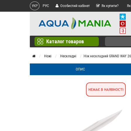
УКР
РУС
Особистий кабінет
Як купити?
Як
Каталог товаров
Ножі
Нескладні
Ніж нескладний GRAND WAY 2
ОПИС