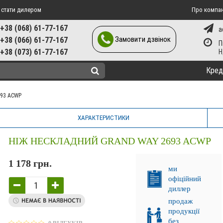
 стати дилером
Про компа
+38 (068) 61-77-167
a
Замовити дзвінок
+38 (066) 61-77-167
П
+38 (073) 61-77-167
Кред
693 ACWP
ХАРАКТЕРИСТИКИ
НІЖ НЕСКЛАДНИЙ GRAND WAY 2693 ACWP
1 178 грн.
ми
офіційний
диллер
продаж
продукції
без