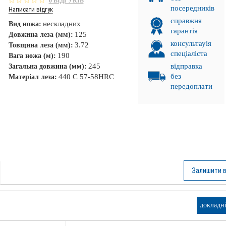
0 ВІДГУКІВ
посередників
Написати відгук
справжня
нескладних
Вид ножа:
гарантія
125
Довжина леза (мм):
консультауія
3.72
Товщина леза (мм):
спеціаліста
190
Вага ножа (м):
245
відправка
Загальна довжина (мм):
без
440 C 57-58HRC
Матеріал леза:
передоплати
Залишити в
. ПРОМІНЬ!
докладн
НКА!