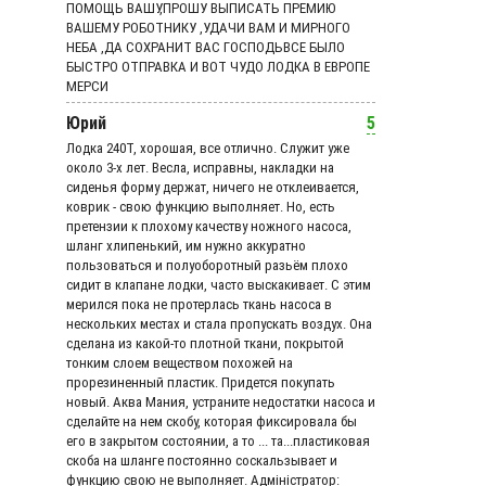
ПОМОЩЬ ВАШУ,ПРОШУ ВЫПИСАТЬ ПРЕМИЮ
ВАШЕМУ РОБОТНИКУ ,УДАЧИ ВАМ И МИРНОГО
НЕБА ,ДА СОХРАНИТ ВАС ГОСПОДЬВСЕ БЫЛО
БЫСТРО ОТПРАВКА И ВОТ ЧУДО ЛОДКА В ЕВРОПЕ
МЕРСИ
Юрий
5
Лодка 240Т, хорошая, все отлично. Служит уже
около 3-х лет. Весла, исправны, накладки на
сиденья форму держат, ничего не отклеивается,
коврик - свою функцию выполняет. Но, есть
претензии к плохому качеству ножного насоса,
шланг хлипенький, им нужно аккуратно
пользоваться и полуоборотный разьём плохо
сидит в клапане лодки, часто выскакивает. С этим
мерился пока не протерлась ткань насоса в
нескольких местах и стала пропускать воздух. Она
сделана из какой-то плотной ткани, покрытой
тонким слоем веществом похожей на
прорезиненный пластик. Придется покупать
новый. Аква Мания, устраните недостатки насоса и
сделайте на нем скобу, которая фиксировала бы
его в закрытом состоянии, а то ... та...пластиковая
скоба на шланге постоянно соскальзывает и
функцию свою не выполняет. Адмiнiстратор: