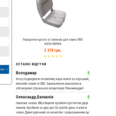
ANIA
Поворотне крісло зі спинкою для човна ПВХ
Транцеві Кол
AQUA MANIA
3 374 грн.
ОСТАННІ ВІДГУКИ
уки
Володимир
5
Хочу подякувати колективу aqua mania за хороший,
якісний човен А-280. Замовлення виконане в
обговорені строки,все влаштовує.Рекомендую!
Олександр,Балаклія
5
Заказав човен 280,обіцяли зробити протягом двух
тижнів.Зробили за два дні.На третій день я вже в
човні.Дуже вдячний за качество і відношенням до