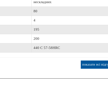
нескладних
ОШТОВНА ДОСТАВКА
80
4
195
т Lowrance Elite FS 9 с датчиком Active
Транспортувальний Тент AQUA M
200
Imaging 3-in-1
АМК-360
65 520 грн.
2 734 грн.
440 C 57-58HRC
показати всі відг