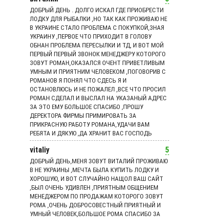
ДОБРЫЙ ДЕНЬ . ДОЛГО ИСКАЛ ГДЕ ПРИОБРЕСТИ
ЛОДКУ ДЛЯ РЫБАЛКИ ,НО ТАК КАК ПРОЖИВАЮ НЕ
В УКРАИНЕ СТАЛО ПРОБЛЕМА С ПОКУПКОЙ,ЗНАЯ
УКРАИНУ ,ПЕРВОЕ ЧТО ПРИХОДИТ В ГОЛОВУ
ОБНАН ПРОБЛЕМА ПЕРЕСЫЛКИ И ТД, И ВОТ МОЙ
ПЕРВЫЙ ПЕРВЫЙ ЗВОНОК МЕНЕДЖЕРУ КОТОРОГО
ЗОВУТ РОМАН,ОКАЗАЛСЯ ОЧЕНТ ПРИВЕТЛИВЫМ
УМНЫМ И ПРИЯТНИМ ЧЕЛОВЕКОМ ,ПОГОВОРИВ С
РОМАНОВ Я ПОНЯЛ ЧТО СДЕСЬ Я И
ОСТАНОВЛЮСЬ И НЕ ПОЖАЛЕЛ ,ВСЕ ЧТО ПРОСИЛ
РОМАН СДЕЛАЛ И ВЫСЛАЛ НА УКАЗАНЫЙ АДРЕС
ЗА ЭТО ЕМУ БОЛЬШОЕ СПАСИБО ,ПРОШУ
ДЕРЕКТОРА ФИРМЫ ПРИМИРОВАТЬ ЗА
ПРИКРАСНУЮ РАБОТУ РОМАНА,УДАЧИ ВАМ
РЕБЯТА И ДЯКУЮ ,ДА ХРАНИТ ВАС ГОСПОДЬ
vitaliy
5
ДОБРЫЙ ДЕНЬ,МЕНЯ ЗОВУТ ВИТАЛИЙ ПРОЖИВАЮ
В НЕ УКРАИНЫ ,МЕЧТА БЫЛА КУПИТЬ ЛОДКУ И
ХОРОШУЮ, И ВОТ СЛУЧАЙНО НАЩОЛ ВАШ САЙТ
,БЫЛ ОЧЕНЬ УДИВЛЕН ,ПРИЯТНЫМ ОБЩЕНИЕМ
МЕНЕДЖЕРОМ ПО ПРОДАЖАМ КОТОРОГО ЗОВУТ
РОМА ,ОЧЕНЬ ДОБРОСОВЕСТНЫЙ ПРИЯТНЫЙ И
УМНЫЙ ЧЕЛОВЕК,БОЛЬШОЕ РОМА СПАСИБО ЗА