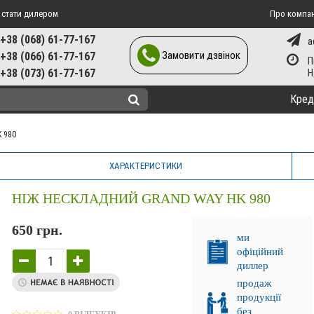
 стати дилером
Про компа
+38 (068) 61-77-167
a
Замовити дзвінок
+38 (066) 61-77-167
П
+38 (073) 61-77-167
Кред
 980
ХАРАКТЕРИСТИКИ
НІЖ НЕСКЛАДНИЙ GRAND WAY HK 980
650 грн.
ми
офіційний
диллер
продаж
продукції
без