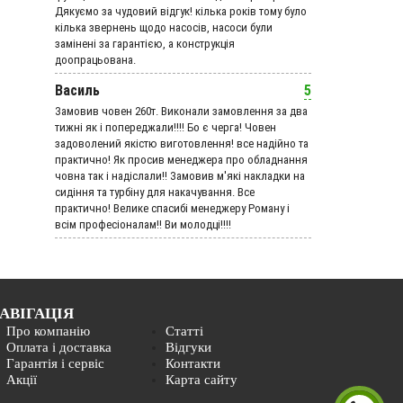
Дякуємо за чудовий вiдгук! кілька років тому було
кілька звернень щодо насосів, насоси були
замінені за гарантією, а конструкція
доопрацьована.
Василь
5
Замовив човен 260т. Виконали замовлення за два
тижні як і попереджали!!!! Бо є черга! Човен
задоволений якістю виготовлення! все надійно та
практично! Як просив менеджера про обладнання
човна так і надіслали!! Замовив м'які накладки на
сидіння та турбіну для накачування. Все
практично! Велике спасибі менеджеру Роману і
всім професіоналам!! Ви молодці!!!!
АВІГАЦІЯ
Про компанію
Статті
Оплата і доставка
Відгуки
Гарантія і сервіс
Контакти
Акції
Карта сайту