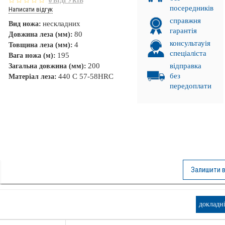
0 ВІДГУКІВ
посередників
Написати відгук
справжня
нескладних
Вид ножа:
гарантія
80
Довжина леза (мм):
консультауія
4
Товщина леза (мм):
спеціаліста
195
Вага ножа (м):
200
відправка
Загальна довжина (мм):
без
440 C 57-58HRC
Матеріал леза:
передоплати
Залишити в
. ПРОМІНЬ!
докладн
НКА!