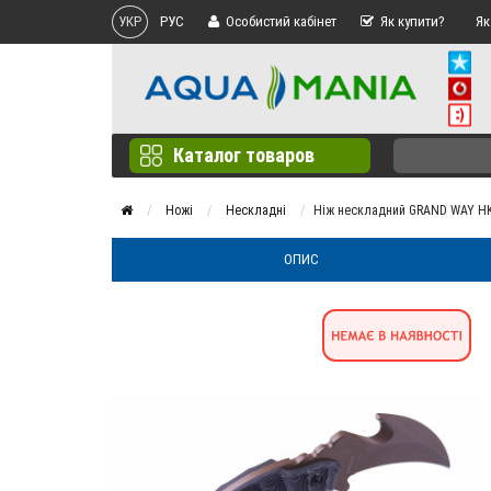
УКР
РУС
Особистий кабінет
Як купити?
Як
Каталог товаров
Ножі
Нескладні
Ніж нескладний GRAND WAY HK
ОПИС