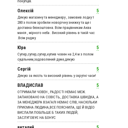
покупців.
Олексій
5
Дякую магазину та менеджеру , замовив лодку т
280 з полом зробили новорічну знижку та ще і
доставка безкоштовна. Всім працівникам Аква
манія , мірного неба . Високий рівень в такій час
.Всім раджу.
Юра
5
Супер,супер,супер,купив човен на 2,4 м з полом
суцільним,задоволений дуже,дякую
Сергій
5
Дякую за якість та високий рівень у скрутні часи!
ВЛАДИСЛАВ
5
ОТРИМАЛИ ЧОВЕН , РАДОСТІ НЕМАЄ МЕЖ.
ЗАПАКОВАНО НА СОВІСТЬ, ДОСТАВКА ШВИДКА, А
ЗА МЕНЕДЖЕРА ВЗАГАЛІ НЕМАЄ СЛІВ, НАСКІЛЬКИ
ПРИЄМНА ЛЮДИНА,ВСЕ ПОЯСНИЛА, ЩЕ Й ВІДЕО
ВИСЛАЛИ.ПОБІЛЬШЕ Б ТАКИХ ЛЮДЕЙ,
ЗАСЛУГОВУЄ НА БОНУС
виталий
5