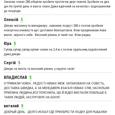
Заказав човен 280,обіцяли зробити протягом двух тижнів.Зробили за два
дні.На третій день я вже в човні.Дуже вдячний за качество і відношенням
до покупців.
Олексій
5
Дякую магазину та менеджеру , замовив лодку т 280 з полом зробили
новорічну знижку та ще і доставка безкоштовна. Всім працівникам Аква
манія , мірного неба . Високий рівень в такій час .Всім раджу.
Юра
5
Супер,супер,супер,купив човен на 2,4 м з полом суцільним,задоволений
дуже,дякую
Сергій
5
Дякую за якість та високий рівень у скрутні часи!
ВЛАДИСЛАВ
5
ОТРИМАЛИ ЧОВЕН , РАДОСТІ НЕМАЄ МЕЖ. ЗАПАКОВАНО НА СОВІСТЬ,
ДОСТАВКА ШВИДКА, А ЗА МЕНЕДЖЕРА ВЗАГАЛІ НЕМАЄ СЛІВ, НАСКІЛЬКИ
ПРИЄМНА ЛЮДИНА,ВСЕ ПОЯСНИЛА, ЩЕ Й ВІДЕО ВИСЛАЛИ.ПОБІЛЬШЕ Б
ТАКИХ ЛЮДЕЙ, ЗАСЛУГОВУЄ НА БОНУС
виталий
5
ДОБРЫЙ ДЕНЬ . ДОЛГО ИСКАЛ ГДЕ ПРИОБРЕСТИ ЛОДКУ ДЛЯ РЫБАЛКИ