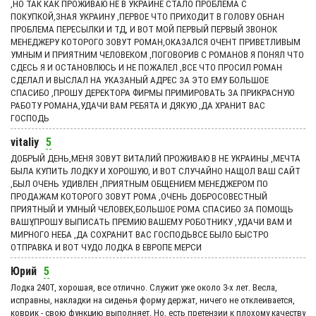
,НО ТАК КАК ПРОЖИВАЮ НЕ В УКРАИНЕ СТАЛО ПРОБЛЕМА С
ПОКУПКОЙ,ЗНАЯ УКРАИНУ ,ПЕРВОЕ ЧТО ПРИХОДИТ В ГОЛОВУ ОБНАН
ПРОБЛЕМА ПЕРЕСЫЛКИ И ТД, И ВОТ МОЙ ПЕРВЫЙ ПЕРВЫЙ ЗВОНОК
МЕНЕДЖЕРУ КОТОРОГО ЗОВУТ РОМАН,ОКАЗАЛСЯ ОЧЕНТ ПРИВЕТЛИВЫМ
УМНЫМ И ПРИЯТНИМ ЧЕЛОВЕКОМ ,ПОГОВОРИВ С РОМАНОВ Я ПОНЯЛ ЧТО
СДЕСЬ Я И ОСТАНОВЛЮСЬ И НЕ ПОЖАЛЕЛ ,ВСЕ ЧТО ПРОСИЛ РОМАН
СДЕЛАЛ И ВЫСЛАЛ НА УКАЗАНЫЙ АДРЕС ЗА ЭТО ЕМУ БОЛЬШОЕ
СПАСИБО ,ПРОШУ ДЕРЕКТОРА ФИРМЫ ПРИМИРОВАТЬ ЗА ПРИКРАСНУЮ
РАБОТУ РОМАНА,УДАЧИ ВАМ РЕБЯТА И ДЯКУЮ ,ДА ХРАНИТ ВАС
ГОСПОДЬ
vitaliy
5
ДОБРЫЙ ДЕНЬ,МЕНЯ ЗОВУТ ВИТАЛИЙ ПРОЖИВАЮ В НЕ УКРАИНЫ ,МЕЧТА
БЫЛА КУПИТЬ ЛОДКУ И ХОРОШУЮ, И ВОТ СЛУЧАЙНО НАЩОЛ ВАШ САЙТ
,БЫЛ ОЧЕНЬ УДИВЛЕН ,ПРИЯТНЫМ ОБЩЕНИЕМ МЕНЕДЖЕРОМ ПО
ПРОДАЖАМ КОТОРОГО ЗОВУТ РОМА ,ОЧЕНЬ ДОБРОСОВЕСТНЫЙ
ПРИЯТНЫЙ И УМНЫЙ ЧЕЛОВЕК,БОЛЬШОЕ РОМА СПАСИБО ЗА ПОМОЩЬ
ВАШУ,ПРОШУ ВЫПИСАТЬ ПРЕМИЮ ВАШЕМУ РОБОТНИКУ ,УДАЧИ ВАМ И
МИРНОГО НЕБА ,ДА СОХРАНИТ ВАС ГОСПОДЬВСЕ БЫЛО БЫСТРО
ОТПРАВКА И ВОТ ЧУДО ЛОДКА В ЕВРОПЕ МЕРСИ
Юрий
5
Лодка 240Т, хорошая, все отлично. Служит уже около 3-х лет. Весла,
исправны, накладки на сиденья форму держат, ничего не отклеивается,
коврик - свою функцию выполняет. Но, есть претензии к плохому качеству