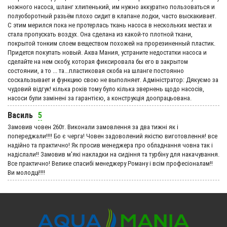
ножного насоса, шланг хлипенький, им нужно аккуратно пользоваться и
полуоборотный разьём плохо сидит в клапане лодки, часто выскакивает.
С этим мерился пока не протерлась ткань насоса в нескольких местах и
стала пропускать воздух. Она сделана из какой-то плотной ткани,
покрытой тонким слоем веществом похожей на прорезиненный пластик.
Придется покупать новый. Аква Мания, устраните недостатки насоса и
сделайте на нем скобу, которая фиксировала бы его в закрытом
состоянии, а то ... та...пластиковая скоба на шланге постоянно
соскальзывает и функцию свою не выполняет. Адмiнiстратор: Дякуємо за
чудовий вiдгук! кілька років тому було кілька звернень щодо насосів,
насоси були замінені за гарантією, а конструкція доопрацьована.
Василь
5
Замовив човен 260т. Виконали замовлення за два тижні як і
попереджали!!!! Бо є черга! Човен задоволений якістю виготовлення! все
надійно та практично! Як просив менеджера про обладнання човна так і
надіслали!! Замовив м'які накладки на сидіння та турбіну для накачування.
Все практично! Велике спасибі менеджеру Роману і всім професіоналам!!
Ви молодці!!!!