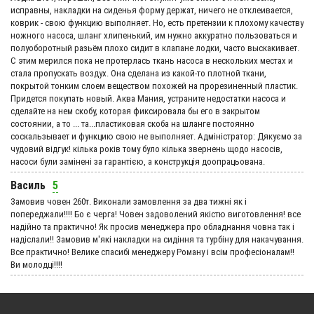
исправны, накладки на сиденья форму держат, ничего не отклеивается,
коврик - свою функцию выполняет. Но, есть претензии к плохому качеству
ножного насоса, шланг хлипенький, им нужно аккуратно пользоваться и
полуоборотный разьём плохо сидит в клапане лодки, часто выскакивает.
С этим мерился пока не протерлась ткань насоса в нескольких местах и
стала пропускать воздух. Она сделана из какой-то плотной ткани,
покрытой тонким слоем веществом похожей на прорезиненный пластик.
Придется покупать новый. Аква Мания, устраните недостатки насоса и
сделайте на нем скобу, которая фиксировала бы его в закрытом
состоянии, а то ... та...пластиковая скоба на шланге постоянно
соскальзывает и функцию свою не выполняет. Адмiнiстратор: Дякуємо за
чудовий вiдгук! кілька років тому було кілька звернень щодо насосів,
насоси були замінені за гарантією, а конструкція доопрацьована.
Василь
5
Замовив човен 260т. Виконали замовлення за два тижні як і
попереджали!!!! Бо є черга! Човен задоволений якістю виготовлення! все
надійно та практично! Як просив менеджера про обладнання човна так і
надіслали!! Замовив м'які накладки на сидіння та турбіну для накачування.
Все практично! Велике спасибі менеджеру Роману і всім професіоналам!!
Ви молодці!!!!