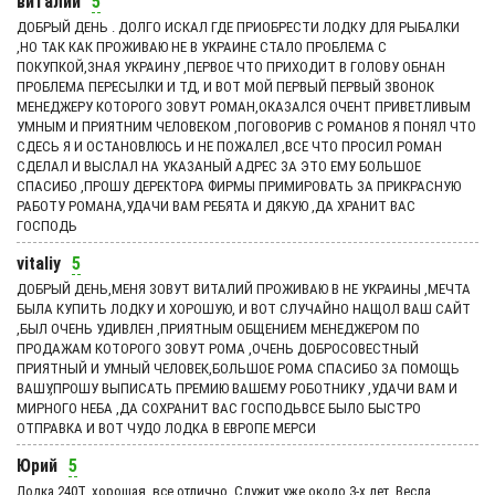
виталий
5
ДОБРЫЙ ДЕНЬ . ДОЛГО ИСКАЛ ГДЕ ПРИОБРЕСТИ ЛОДКУ ДЛЯ РЫБАЛКИ
,НО ТАК КАК ПРОЖИВАЮ НЕ В УКРАИНЕ СТАЛО ПРОБЛЕМА С
ПОКУПКОЙ,ЗНАЯ УКРАИНУ ,ПЕРВОЕ ЧТО ПРИХОДИТ В ГОЛОВУ ОБНАН
ПРОБЛЕМА ПЕРЕСЫЛКИ И ТД, И ВОТ МОЙ ПЕРВЫЙ ПЕРВЫЙ ЗВОНОК
МЕНЕДЖЕРУ КОТОРОГО ЗОВУТ РОМАН,ОКАЗАЛСЯ ОЧЕНТ ПРИВЕТЛИВЫМ
УМНЫМ И ПРИЯТНИМ ЧЕЛОВЕКОМ ,ПОГОВОРИВ С РОМАНОВ Я ПОНЯЛ ЧТО
СДЕСЬ Я И ОСТАНОВЛЮСЬ И НЕ ПОЖАЛЕЛ ,ВСЕ ЧТО ПРОСИЛ РОМАН
СДЕЛАЛ И ВЫСЛАЛ НА УКАЗАНЫЙ АДРЕС ЗА ЭТО ЕМУ БОЛЬШОЕ
СПАСИБО ,ПРОШУ ДЕРЕКТОРА ФИРМЫ ПРИМИРОВАТЬ ЗА ПРИКРАСНУЮ
РАБОТУ РОМАНА,УДАЧИ ВАМ РЕБЯТА И ДЯКУЮ ,ДА ХРАНИТ ВАС
ГОСПОДЬ
vitaliy
5
ДОБРЫЙ ДЕНЬ,МЕНЯ ЗОВУТ ВИТАЛИЙ ПРОЖИВАЮ В НЕ УКРАИНЫ ,МЕЧТА
БЫЛА КУПИТЬ ЛОДКУ И ХОРОШУЮ, И ВОТ СЛУЧАЙНО НАЩОЛ ВАШ САЙТ
,БЫЛ ОЧЕНЬ УДИВЛЕН ,ПРИЯТНЫМ ОБЩЕНИЕМ МЕНЕДЖЕРОМ ПО
ПРОДАЖАМ КОТОРОГО ЗОВУТ РОМА ,ОЧЕНЬ ДОБРОСОВЕСТНЫЙ
ПРИЯТНЫЙ И УМНЫЙ ЧЕЛОВЕК,БОЛЬШОЕ РОМА СПАСИБО ЗА ПОМОЩЬ
ВАШУ,ПРОШУ ВЫПИСАТЬ ПРЕМИЮ ВАШЕМУ РОБОТНИКУ ,УДАЧИ ВАМ И
МИРНОГО НЕБА ,ДА СОХРАНИТ ВАС ГОСПОДЬВСЕ БЫЛО БЫСТРО
ОТПРАВКА И ВОТ ЧУДО ЛОДКА В ЕВРОПЕ МЕРСИ
Юрий
5
Лодка 240Т, хорошая, все отлично. Служит уже около 3-х лет. Весла,