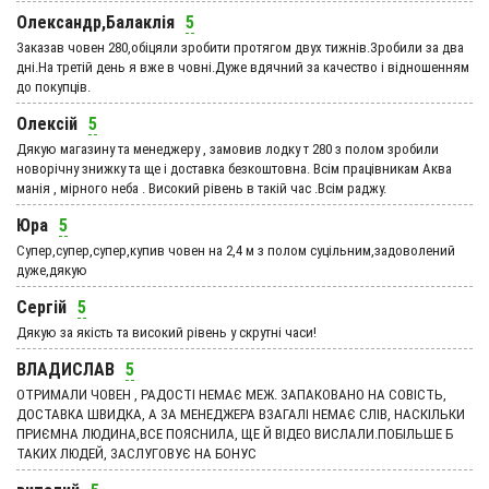
Олександр,Балаклія
5
Заказав човен 280,обіцяли зробити протягом двух тижнів.Зробили за два
дні.На третій день я вже в човні.Дуже вдячний за качество і відношенням
до покупців.
Олексій
5
Дякую магазину та менеджеру , замовив лодку т 280 з полом зробили
новорічну знижку та ще і доставка безкоштовна. Всім працівникам Аква
манія , мірного неба . Високий рівень в такій час .Всім раджу.
Юра
5
Супер,супер,супер,купив човен на 2,4 м з полом суцільним,задоволений
дуже,дякую
Сергій
5
Дякую за якість та високий рівень у скрутні часи!
ВЛАДИСЛАВ
5
ОТРИМАЛИ ЧОВЕН , РАДОСТІ НЕМАЄ МЕЖ. ЗАПАКОВАНО НА СОВІСТЬ,
ДОСТАВКА ШВИДКА, А ЗА МЕНЕДЖЕРА ВЗАГАЛІ НЕМАЄ СЛІВ, НАСКІЛЬКИ
ПРИЄМНА ЛЮДИНА,ВСЕ ПОЯСНИЛА, ЩЕ Й ВІДЕО ВИСЛАЛИ.ПОБІЛЬШЕ Б
ТАКИХ ЛЮДЕЙ, ЗАСЛУГОВУЄ НА БОНУС