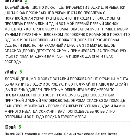
виталий
5
ДОБРЫЙ ДЕНЬ . ДОЛГО ИСКАЛ ГДЕ ПРИОБРЕСТИ ЛОДКУ ДЛЯ РЫБАЛКИ
,НО ТАК КАК ПРОЖИВАЮ НЕ В УКРАИНЕ СТАЛО ПРОБЛЕМА С
ПОКУПКОЙ,ЗНАЯ УКРАИНУ ,ПЕРВОЕ ЧТО ПРИХОДИТ В ГОЛОВУ ОБНАН
ПРОБЛЕМА ПЕРЕСЫЛКИ И ТД, И ВОТ МОЙ ПЕРВЫЙ ПЕРВЫЙ ЗВОНОК
МЕНЕДЖЕРУ КОТОРОГО ЗОВУТ РОМАН,ОКАЗАЛСЯ ОЧЕНТ ПРИВЕТЛИВЫМ
УМНЫМ И ПРИЯТНИМ ЧЕЛОВЕКОМ ,ПОГОВОРИВ С РОМАНОВ Я ПОНЯЛ ЧТО
СДЕСЬ Я И ОСТАНОВЛЮСЬ И НЕ ПОЖАЛЕЛ ,ВСЕ ЧТО ПРОСИЛ РОМАН
СДЕЛАЛ И ВЫСЛАЛ НА УКАЗАНЫЙ АДРЕС ЗА ЭТО ЕМУ БОЛЬШОЕ
СПАСИБО ,ПРОШУ ДЕРЕКТОРА ФИРМЫ ПРИМИРОВАТЬ ЗА ПРИКРАСНУЮ
РАБОТУ РОМАНА,УДАЧИ ВАМ РЕБЯТА И ДЯКУЮ ,ДА ХРАНИТ ВАС
ГОСПОДЬ
vitaliy
5
ДОБРЫЙ ДЕНЬ,МЕНЯ ЗОВУТ ВИТАЛИЙ ПРОЖИВАЮ В НЕ УКРАИНЫ ,МЕЧТА
БЫЛА КУПИТЬ ЛОДКУ И ХОРОШУЮ, И ВОТ СЛУЧАЙНО НАЩОЛ ВАШ САЙТ
,БЫЛ ОЧЕНЬ УДИВЛЕН ,ПРИЯТНЫМ ОБЩЕНИЕМ МЕНЕДЖЕРОМ ПО
ПРОДАЖАМ КОТОРОГО ЗОВУТ РОМА ,ОЧЕНЬ ДОБРОСОВЕСТНЫЙ
ПРИЯТНЫЙ И УМНЫЙ ЧЕЛОВЕК,БОЛЬШОЕ РОМА СПАСИБО ЗА ПОМОЩЬ
ВАШУ,ПРОШУ ВЫПИСАТЬ ПРЕМИЮ ВАШЕМУ РОБОТНИКУ ,УДАЧИ ВАМ И
МИРНОГО НЕБА ,ДА СОХРАНИТ ВАС ГОСПОДЬВСЕ БЫЛО БЫСТРО
ОТПРАВКА И ВОТ ЧУДО ЛОДКА В ЕВРОПЕ МЕРСИ
Юрий
5
Лодка 240Т, хорошая, все отлично. Служит уже около 3-х лет. Весла,