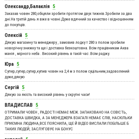
Олександр,Балаклія
5
Заказав човен 280,обіцяли зробити протягом двух тижнів.Зробили за два
дні.На третій день я вже в човні.Дуже вдячний за качество і відношенням
до покупців.
Олексій
5
Дякую магазину та менеджеру , замовив лодку т 280 з полом зробили
новорічну знижку та ще і доставка безкоштовна. Всім працівникам Аква
манія , мірного неба . Високий рівень в такій час .Всім раджу.
Юра
5
Супер,супер,супер,купив човен на 2,4 м з полом суцільним,задоволений
дуже,дякую
Сергій
5
Дякую за якість та високий рівень у скрутні часи!
ВЛАДИСЛАВ
5
ОТРИМАЛИ ЧОВЕН , РАДОСТІ НЕМАЄ МЕЖ. ЗАПАКОВАНО НА СОВІСТЬ,
ДОСТАВКА ШВИДКА, А ЗА МЕНЕДЖЕРА ВЗАГАЛІ НЕМАЄ СЛІВ, НАСКІЛЬКИ
ПРИЄМНА ЛЮДИНА,ВСЕ ПОЯСНИЛА, ЩЕ Й ВІДЕО ВИСЛАЛИ.ПОБІЛЬШЕ Б
ТАКИХ ЛЮДЕЙ, ЗАСЛУГОВУЄ НА БОНУС