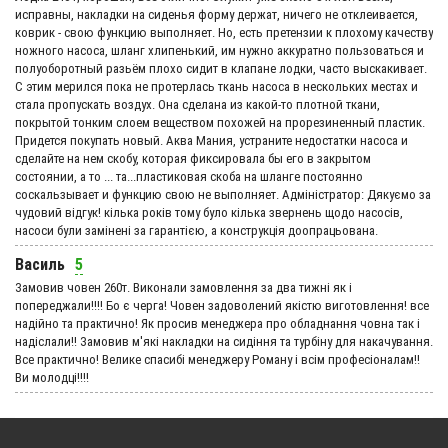
исправны, накладки на сиденья форму держат, ничего не отклеивается,
коврик - свою функцию выполняет. Но, есть претензии к плохому качеству
ножного насоса, шланг хлипенький, им нужно аккуратно пользоваться и
полуоборотный разьём плохо сидит в клапане лодки, часто выскакивает.
С этим мерился пока не протерлась ткань насоса в нескольких местах и
стала пропускать воздух. Она сделана из какой-то плотной ткани,
покрытой тонким слоем веществом похожей на прорезиненный пластик.
Придется покупать новый. Аква Мания, устраните недостатки насоса и
сделайте на нем скобу, которая фиксировала бы его в закрытом
состоянии, а то ... та...пластиковая скоба на шланге постоянно
соскальзывает и функцию свою не выполняет. Адмiнiстратор: Дякуємо за
чудовий вiдгук! кілька років тому було кілька звернень щодо насосів,
насоси були замінені за гарантією, а конструкція доопрацьована.
Василь
5
Замовив човен 260т. Виконали замовлення за два тижні як і
попереджали!!!! Бо є черга! Човен задоволений якістю виготовлення! все
надійно та практично! Як просив менеджера про обладнання човна так і
надіслали!! Замовив м'які накладки на сидіння та турбіну для накачування.
Все практично! Велике спасибі менеджеру Роману і всім професіоналам!!
Ви молодці!!!!