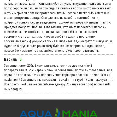
ножного насоса, шланг хлипенький, им нужно аккуратно пользоваться и
полуоборотный разьём плохо сидит в клапане лодки, часто выскакивает.
С этим мерился пока не протерлась ткань насоса в нескольких местах и
стала пропускать воздух. Она сделана из какой-то плотной ткани,
покрытой тонким слоем веществом похожей на прорезиненный пластик.
Придется покупать новый. Аква Мания, устраните недостатки насоса и
сделайте на нем скобу, которая фиксировала бы его в закрытом
состоянии, а то ... та...пластиковая скоба на шланге постоянно
соскальзывает и функцию свою не выполняет. Адмiнiстратор: Дякуємо за
чудовий вiдгук! кілька років тому було кілька звернень щодо насосів,
насоси були замінені за гарантією, а конструкція доопрацьована.
Василь
5
Замовив човен 260т. Виконали замовлення за два тижні як і
попереджали!!!! Бо є черга! Човен задоволений якістю виготовлення! все
надійно та практично! Як просив менеджера про обладнання човна так і
надіслали!! Замовив м'які накладки на сидіння та турбіну для накачування.
Все практично! Велике спасибі менеджеру Роману і всім професіоналам!!
Ви молодці!!!!