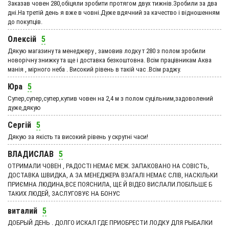
Заказав човен 280,обіцяли зробити протягом двух тижнів.Зробили за два
дні.На третій день я вже в човні.Дуже вдячний за качество і відношенням
до покупців.
Олексій
5
Дякую магазину та менеджеру , замовив лодку т 280 з полом зробили
новорічну знижку та ще і доставка безкоштовна. Всім працівникам Аква
манія , мірного неба . Високий рівень в такій час .Всім раджу.
Юра
5
Супер,супер,супер,купив човен на 2,4 м з полом суцільним,задоволений
дуже,дякую
Сергій
5
Дякую за якість та високий рівень у скрутні часи!
ВЛАДИСЛАВ
5
ОТРИМАЛИ ЧОВЕН , РАДОСТІ НЕМАЄ МЕЖ. ЗАПАКОВАНО НА СОВІСТЬ,
ДОСТАВКА ШВИДКА, А ЗА МЕНЕДЖЕРА ВЗАГАЛІ НЕМАЄ СЛІВ, НАСКІЛЬКИ
ПРИЄМНА ЛЮДИНА,ВСЕ ПОЯСНИЛА, ЩЕ Й ВІДЕО ВИСЛАЛИ.ПОБІЛЬШЕ Б
ТАКИХ ЛЮДЕЙ, ЗАСЛУГОВУЄ НА БОНУС
виталий
5
ДОБРЫЙ ДЕНЬ . ДОЛГО ИСКАЛ ГДЕ ПРИОБРЕСТИ ЛОДКУ ДЛЯ РЫБАЛКИ