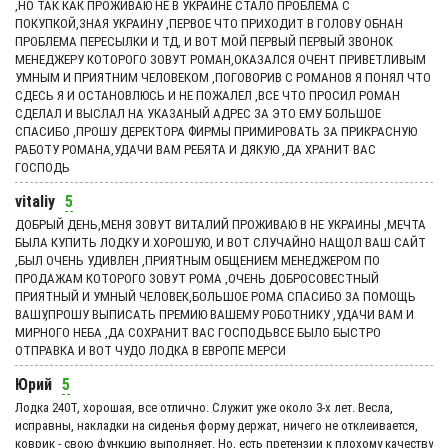
,НО ТАК КАК ПРОЖИВАЮ НЕ В УКРАИНЕ СТАЛО ПРОБЛЕМА С
ПОКУПКОЙ,ЗНАЯ УКРАИНУ ,ПЕРВОЕ ЧТО ПРИХОДИТ В ГОЛОВУ ОБНАН
ПРОБЛЕМА ПЕРЕСЫЛКИ И ТД, И ВОТ МОЙ ПЕРВЫЙ ПЕРВЫЙ ЗВОНОК
МЕНЕДЖЕРУ КОТОРОГО ЗОВУТ РОМАН,ОКАЗАЛСЯ ОЧЕНТ ПРИВЕТЛИВЫМ
УМНЫМ И ПРИЯТНИМ ЧЕЛОВЕКОМ ,ПОГОВОРИВ С РОМАНОВ Я ПОНЯЛ ЧТО
СДЕСЬ Я И ОСТАНОВЛЮСЬ И НЕ ПОЖАЛЕЛ ,ВСЕ ЧТО ПРОСИЛ РОМАН
СДЕЛАЛ И ВЫСЛАЛ НА УКАЗАНЫЙ АДРЕС ЗА ЭТО ЕМУ БОЛЬШОЕ
СПАСИБО ,ПРОШУ ДЕРЕКТОРА ФИРМЫ ПРИМИРОВАТЬ ЗА ПРИКРАСНУЮ
РАБОТУ РОМАНА,УДАЧИ ВАМ РЕБЯТА И ДЯКУЮ ,ДА ХРАНИТ ВАС
ГОСПОДЬ
vitaliy
5
ДОБРЫЙ ДЕНЬ,МЕНЯ ЗОВУТ ВИТАЛИЙ ПРОЖИВАЮ В НЕ УКРАИНЫ ,МЕЧТА
БЫЛА КУПИТЬ ЛОДКУ И ХОРОШУЮ, И ВОТ СЛУЧАЙНО НАЩОЛ ВАШ САЙТ
,БЫЛ ОЧЕНЬ УДИВЛЕН ,ПРИЯТНЫМ ОБЩЕНИЕМ МЕНЕДЖЕРОМ ПО
ПРОДАЖАМ КОТОРОГО ЗОВУТ РОМА ,ОЧЕНЬ ДОБРОСОВЕСТНЫЙ
ПРИЯТНЫЙ И УМНЫЙ ЧЕЛОВЕК,БОЛЬШОЕ РОМА СПАСИБО ЗА ПОМОЩЬ
ВАШУ,ПРОШУ ВЫПИСАТЬ ПРЕМИЮ ВАШЕМУ РОБОТНИКУ ,УДАЧИ ВАМ И
МИРНОГО НЕБА ,ДА СОХРАНИТ ВАС ГОСПОДЬВСЕ БЫЛО БЫСТРО
ОТПРАВКА И ВОТ ЧУДО ЛОДКА В ЕВРОПЕ МЕРСИ
Юрий
5
Лодка 240Т, хорошая, все отлично. Служит уже около 3-х лет. Весла,
исправны, накладки на сиденья форму держат, ничего не отклеивается,
коврик - свою функцию выполняет. Но, есть претензии к плохому качеству