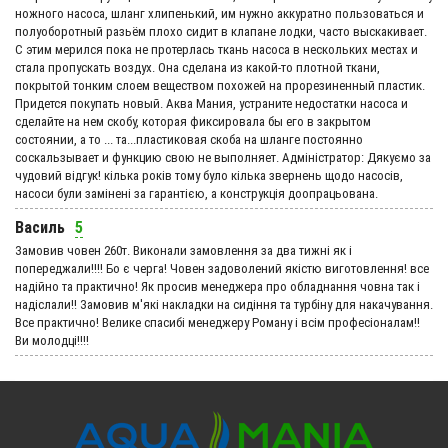
ножного насоса, шланг хлипенький, им нужно аккуратно пользоваться и
полуоборотный разьём плохо сидит в клапане лодки, часто выскакивает.
С этим мерился пока не протерлась ткань насоса в нескольких местах и
стала пропускать воздух. Она сделана из какой-то плотной ткани,
покрытой тонким слоем веществом похожей на прорезиненный пластик.
Придется покупать новый. Аква Мания, устраните недостатки насоса и
сделайте на нем скобу, которая фиксировала бы его в закрытом
состоянии, а то ... та...пластиковая скоба на шланге постоянно
соскальзывает и функцию свою не выполняет. Адмiнiстратор: Дякуємо за
чудовий вiдгук! кілька років тому було кілька звернень щодо насосів,
насоси були замінені за гарантією, а конструкція доопрацьована.
Василь
5
Замовив човен 260т. Виконали замовлення за два тижні як і
попереджали!!!! Бо є черга! Човен задоволений якістю виготовлення! все
надійно та практично! Як просив менеджера про обладнання човна так і
надіслали!! Замовив м'які накладки на сидіння та турбіну для накачування.
Все практично! Велике спасибі менеджеру Роману і всім професіоналам!!
Ви молодці!!!!