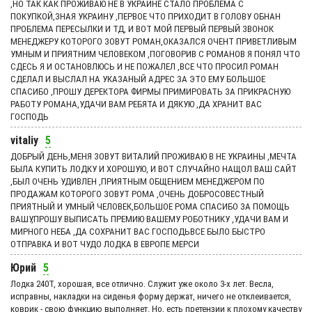
,НО ТАК КАК ПРОЖИВАЮ НЕ В УКРАИНЕ СТАЛО ПРОБЛЕМА С
ПОКУПКОЙ,ЗНАЯ УКРАИНУ ,ПЕРВОЕ ЧТО ПРИХОДИТ В ГОЛОВУ ОБНАН
ПРОБЛЕМА ПЕРЕСЫЛКИ И ТД, И ВОТ МОЙ ПЕРВЫЙ ПЕРВЫЙ ЗВОНОК
МЕНЕДЖЕРУ КОТОРОГО ЗОВУТ РОМАН,ОКАЗАЛСЯ ОЧЕНТ ПРИВЕТЛИВЫМ
УМНЫМ И ПРИЯТНИМ ЧЕЛОВЕКОМ ,ПОГОВОРИВ С РОМАНОВ Я ПОНЯЛ ЧТО
СДЕСЬ Я И ОСТАНОВЛЮСЬ И НЕ ПОЖАЛЕЛ ,ВСЕ ЧТО ПРОСИЛ РОМАН
СДЕЛАЛ И ВЫСЛАЛ НА УКАЗАНЫЙ АДРЕС ЗА ЭТО ЕМУ БОЛЬШОЕ
СПАСИБО ,ПРОШУ ДЕРЕКТОРА ФИРМЫ ПРИМИРОВАТЬ ЗА ПРИКРАСНУЮ
РАБОТУ РОМАНА,УДАЧИ ВАМ РЕБЯТА И ДЯКУЮ ,ДА ХРАНИТ ВАС
ГОСПОДЬ
vitaliy
5
ДОБРЫЙ ДЕНЬ,МЕНЯ ЗОВУТ ВИТАЛИЙ ПРОЖИВАЮ В НЕ УКРАИНЫ ,МЕЧТА
БЫЛА КУПИТЬ ЛОДКУ И ХОРОШУЮ, И ВОТ СЛУЧАЙНО НАЩОЛ ВАШ САЙТ
,БЫЛ ОЧЕНЬ УДИВЛЕН ,ПРИЯТНЫМ ОБЩЕНИЕМ МЕНЕДЖЕРОМ ПО
ПРОДАЖАМ КОТОРОГО ЗОВУТ РОМА ,ОЧЕНЬ ДОБРОСОВЕСТНЫЙ
ПРИЯТНЫЙ И УМНЫЙ ЧЕЛОВЕК,БОЛЬШОЕ РОМА СПАСИБО ЗА ПОМОЩЬ
ВАШУ,ПРОШУ ВЫПИСАТЬ ПРЕМИЮ ВАШЕМУ РОБОТНИКУ ,УДАЧИ ВАМ И
МИРНОГО НЕБА ,ДА СОХРАНИТ ВАС ГОСПОДЬВСЕ БЫЛО БЫСТРО
ОТПРАВКА И ВОТ ЧУДО ЛОДКА В ЕВРОПЕ МЕРСИ
Юрий
5
Лодка 240Т, хорошая, все отлично. Служит уже около 3-х лет. Весла,
исправны, накладки на сиденья форму держат, ничего не отклеивается,
коврик - свою функцию выполняет. Но, есть претензии к плохому качеству