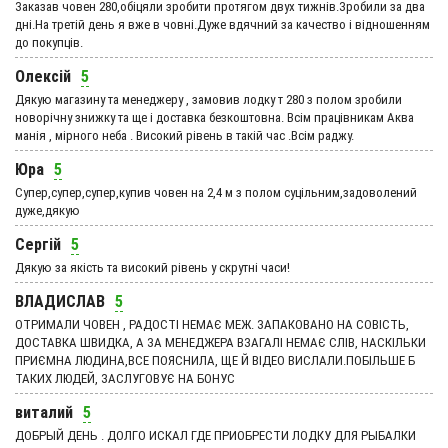
Заказав човен 280,обіцяли зробити протягом двух тижнів.Зробили за два
дні.На третій день я вже в човні.Дуже вдячний за качество і відношенням
до покупців.
Олексій
5
Дякую магазину та менеджеру , замовив лодку т 280 з полом зробили
новорічну знижку та ще і доставка безкоштовна. Всім працівникам Аква
манія , мірного неба . Високий рівень в такій час .Всім раджу.
Юра
5
Супер,супер,супер,купив човен на 2,4 м з полом суцільним,задоволений
дуже,дякую
Сергій
5
Дякую за якість та високий рівень у скрутні часи!
ВЛАДИСЛАВ
5
ОТРИМАЛИ ЧОВЕН , РАДОСТІ НЕМАЄ МЕЖ. ЗАПАКОВАНО НА СОВІСТЬ,
ДОСТАВКА ШВИДКА, А ЗА МЕНЕДЖЕРА ВЗАГАЛІ НЕМАЄ СЛІВ, НАСКІЛЬКИ
ПРИЄМНА ЛЮДИНА,ВСЕ ПОЯСНИЛА, ЩЕ Й ВІДЕО ВИСЛАЛИ.ПОБІЛЬШЕ Б
ТАКИХ ЛЮДЕЙ, ЗАСЛУГОВУЄ НА БОНУС
виталий
5
ДОБРЫЙ ДЕНЬ . ДОЛГО ИСКАЛ ГДЕ ПРИОБРЕСТИ ЛОДКУ ДЛЯ РЫБАЛКИ