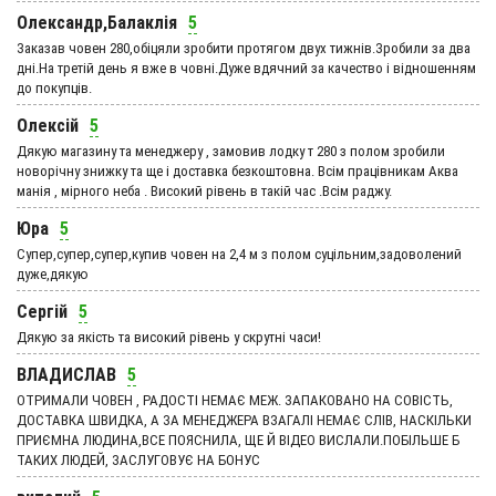
Олександр,Балаклія
5
Заказав човен 280,обіцяли зробити протягом двух тижнів.Зробили за два
дні.На третій день я вже в човні.Дуже вдячний за качество і відношенням
до покупців.
Олексій
5
Дякую магазину та менеджеру , замовив лодку т 280 з полом зробили
новорічну знижку та ще і доставка безкоштовна. Всім працівникам Аква
манія , мірного неба . Високий рівень в такій час .Всім раджу.
Юра
5
Супер,супер,супер,купив човен на 2,4 м з полом суцільним,задоволений
дуже,дякую
Сергій
5
Дякую за якість та високий рівень у скрутні часи!
ВЛАДИСЛАВ
5
ОТРИМАЛИ ЧОВЕН , РАДОСТІ НЕМАЄ МЕЖ. ЗАПАКОВАНО НА СОВІСТЬ,
ДОСТАВКА ШВИДКА, А ЗА МЕНЕДЖЕРА ВЗАГАЛІ НЕМАЄ СЛІВ, НАСКІЛЬКИ
ПРИЄМНА ЛЮДИНА,ВСЕ ПОЯСНИЛА, ЩЕ Й ВІДЕО ВИСЛАЛИ.ПОБІЛЬШЕ Б
ТАКИХ ЛЮДЕЙ, ЗАСЛУГОВУЄ НА БОНУС