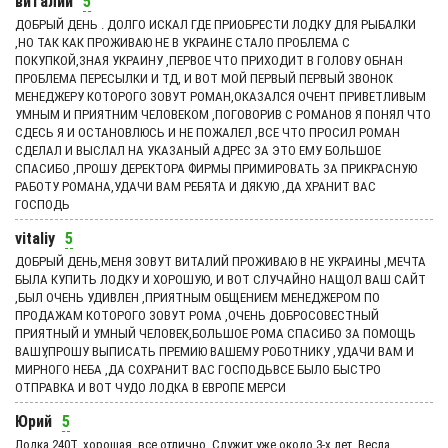
виталий
5
ДОБРЫЙ ДЕНЬ . ДОЛГО ИСКАЛ ГДЕ ПРИОБРЕСТИ ЛОДКУ ДЛЯ РЫБАЛКИ
,НО ТАК КАК ПРОЖИВАЮ НЕ В УКРАИНЕ СТАЛО ПРОБЛЕМА С
ПОКУПКОЙ,ЗНАЯ УКРАИНУ ,ПЕРВОЕ ЧТО ПРИХОДИТ В ГОЛОВУ ОБНАН
ПРОБЛЕМА ПЕРЕСЫЛКИ И ТД, И ВОТ МОЙ ПЕРВЫЙ ПЕРВЫЙ ЗВОНОК
МЕНЕДЖЕРУ КОТОРОГО ЗОВУТ РОМАН,ОКАЗАЛСЯ ОЧЕНТ ПРИВЕТЛИВЫМ
УМНЫМ И ПРИЯТНИМ ЧЕЛОВЕКОМ ,ПОГОВОРИВ С РОМАНОВ Я ПОНЯЛ ЧТО
СДЕСЬ Я И ОСТАНОВЛЮСЬ И НЕ ПОЖАЛЕЛ ,ВСЕ ЧТО ПРОСИЛ РОМАН
СДЕЛАЛ И ВЫСЛАЛ НА УКАЗАНЫЙ АДРЕС ЗА ЭТО ЕМУ БОЛЬШОЕ
СПАСИБО ,ПРОШУ ДЕРЕКТОРА ФИРМЫ ПРИМИРОВАТЬ ЗА ПРИКРАСНУЮ
РАБОТУ РОМАНА,УДАЧИ ВАМ РЕБЯТА И ДЯКУЮ ,ДА ХРАНИТ ВАС
ГОСПОДЬ
vitaliy
5
ДОБРЫЙ ДЕНЬ,МЕНЯ ЗОВУТ ВИТАЛИЙ ПРОЖИВАЮ В НЕ УКРАИНЫ ,МЕЧТА
БЫЛА КУПИТЬ ЛОДКУ И ХОРОШУЮ, И ВОТ СЛУЧАЙНО НАЩОЛ ВАШ САЙТ
,БЫЛ ОЧЕНЬ УДИВЛЕН ,ПРИЯТНЫМ ОБЩЕНИЕМ МЕНЕДЖЕРОМ ПО
ПРОДАЖАМ КОТОРОГО ЗОВУТ РОМА ,ОЧЕНЬ ДОБРОСОВЕСТНЫЙ
ПРИЯТНЫЙ И УМНЫЙ ЧЕЛОВЕК,БОЛЬШОЕ РОМА СПАСИБО ЗА ПОМОЩЬ
ВАШУ,ПРОШУ ВЫПИСАТЬ ПРЕМИЮ ВАШЕМУ РОБОТНИКУ ,УДАЧИ ВАМ И
МИРНОГО НЕБА ,ДА СОХРАНИТ ВАС ГОСПОДЬВСЕ БЫЛО БЫСТРО
ОТПРАВКА И ВОТ ЧУДО ЛОДКА В ЕВРОПЕ МЕРСИ
Юрий
5
Лодка 240Т, хорошая, все отлично. Служит уже около 3-х лет. Весла,