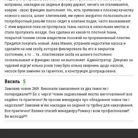
исправны, накладки на сиденья форму держат, ничего не отклеивается,
коврик - свою функцию выполняет. Но, есть претензии к плохому качеству
ножного насоса, шланг хлипенький, им нужно аккуратно пользоваться и
полуоборотный разьём плохо сидит в клапане лодки, часто выскакивает.
С этим мерился пока не протерлась ткань насоса в нескольких местах и
стала пропускать воздух. Она сделана из какой-то плотной ткани,
покрытой тонким слоем веществом похожей на прорезиненный пластик.
Придется покупать новый. Аква Мания, устраните недостатки насоса и
сделайте на нем скобу, которая фиксировала бы его в закрытом
состоянии, а то ... та...пластиковая скоба на шланге постоянно
соскальзывает и функцию свою не выполняет. Адмiнiстратор: Дякуємо за
чудовий вiдгук! кілька років тому було кілька звернень щодо насосів,
насоси були замінені за гарантією, а конструкція доопрацьована.
Василь
5
Замовив човен 260т. Виконали замовлення за два тижні як і
попереджали!!!! Бо є черга! Човен задоволений якістю виготовлення! все
надійно та практично! Як просив менеджера про обладнання човна так і
надіслали!! Замовив м'які накладки на сидіння та турбіну для накачування.
Все практично! Велике спасибі менеджеру Роману і всім професіоналам!!
Ви молодці!!!!