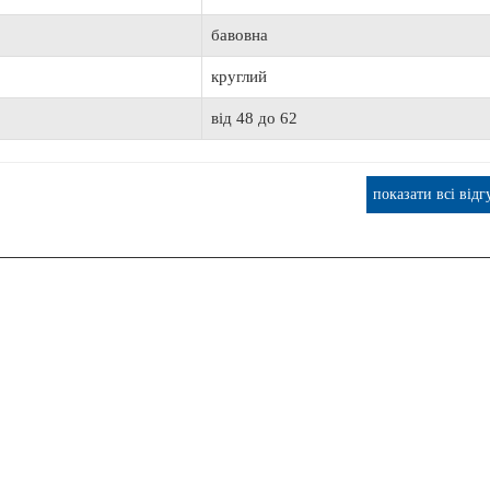
ОШТОВНА ДОСТАВКА
бавовна
круглий
від 48 до 62
т Lowrance Elite FS 9 с датчиком Active
Транспортувальний Тент AQUA M
Imaging 3-in-1
АМК-360
показати всі відг
65 520 грн.
2 734 грн.