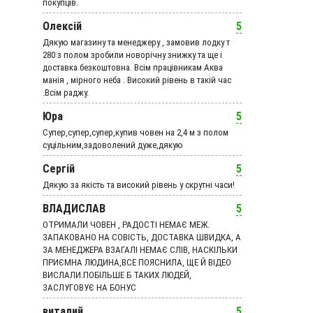
покупців.
Олексій
5
Дякую магазину та менеджеру , замовив лодку т
280 з полом зробили новорічну знижку та ще і
доставка безкоштовна. Всім працівникам Аква
манія , мірного неба . Високий рівень в такій час
.Всім раджу.
Юра
5
Супер,супер,супер,купив човен на 2,4 м з полом
суцільним,задоволений дуже,дякую
Сергій
5
Дякую за якість та високий рівень у скрутні часи!
ВЛАДИСЛАВ
5
ОТРИМАЛИ ЧОВЕН , РАДОСТІ НЕМАЄ МЕЖ.
ЗАПАКОВАНО НА СОВІСТЬ, ДОСТАВКА ШВИДКА, А
ЗА МЕНЕДЖЕРА ВЗАГАЛІ НЕМАЄ СЛІВ, НАСКІЛЬКИ
ПРИЄМНА ЛЮДИНА,ВСЕ ПОЯСНИЛА, ЩЕ Й ВІДЕО
ВИСЛАЛИ.ПОБІЛЬШЕ Б ТАКИХ ЛЮДЕЙ,
ЗАСЛУГОВУЄ НА БОНУС
виталий
5