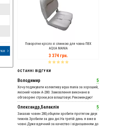
ANIA
Поворотне крісло зі спинкою для човна ПВХ
Транцеві Кол
AQUA MANIA
уки
3 374 грн.
ОСТАННІ ВІДГУКИ
Володимир
5
Хочу подякувати колективу aqua mania за хороший,
якісний човен А-280. Замовлення виконане в
обговорені строки,все влаштовує.Рекомендую!
Олександр,Балаклія
5
Заказав човен 280,обіцяли зробити протягом двух
тижнів.Зробили за два дні.На третій день я вже в
човні.Дуже вдячний за качество і відношенням до