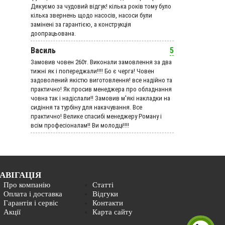
Дякуємо за чудовий вiдгук! кілька років тому було
кілька звернень щодо насосів, насоси були
замінені за гарантією, а конструкція
доопрацьована.
Василь
5
Замовив човен 260т. Виконали замовлення за два
тижні як і попереджали!!!! Бо є черга! Човен
задоволений якістю виготовлення! все надійно та
практично! Як просив менеджера про обладнання
човна так і надіслали!! Замовив м'які накладки на
сидіння та турбіну для накачування. Все
практично! Велике спасибі менеджеру Роману і
всім професіоналам!! Ви молодці!!!!
АВІГАЦІЯ
Про компанію
Статті
Оплата і доставка
Відгуки
Гарантія і сервіс
Контакти
Акції
Карта сайту