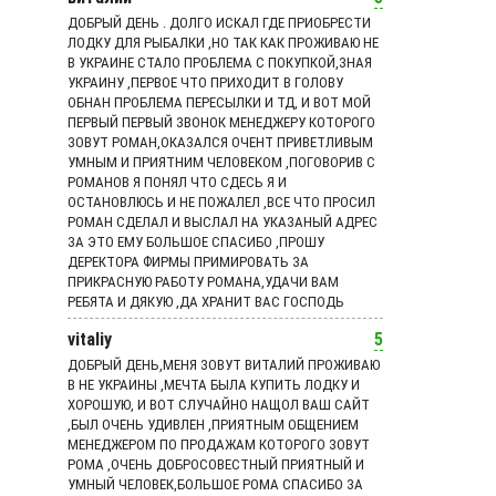
ДОБРЫЙ ДЕНЬ . ДОЛГО ИСКАЛ ГДЕ ПРИОБРЕСТИ
ЛОДКУ ДЛЯ РЫБАЛКИ ,НО ТАК КАК ПРОЖИВАЮ НЕ
В УКРАИНЕ СТАЛО ПРОБЛЕМА С ПОКУПКОЙ,ЗНАЯ
УКРАИНУ ,ПЕРВОЕ ЧТО ПРИХОДИТ В ГОЛОВУ
ОБНАН ПРОБЛЕМА ПЕРЕСЫЛКИ И ТД, И ВОТ МОЙ
ПЕРВЫЙ ПЕРВЫЙ ЗВОНОК МЕНЕДЖЕРУ КОТОРОГО
ЗОВУТ РОМАН,ОКАЗАЛСЯ ОЧЕНТ ПРИВЕТЛИВЫМ
УМНЫМ И ПРИЯТНИМ ЧЕЛОВЕКОМ ,ПОГОВОРИВ С
РОМАНОВ Я ПОНЯЛ ЧТО СДЕСЬ Я И
ОСТАНОВЛЮСЬ И НЕ ПОЖАЛЕЛ ,ВСЕ ЧТО ПРОСИЛ
РОМАН СДЕЛАЛ И ВЫСЛАЛ НА УКАЗАНЫЙ АДРЕС
ЗА ЭТО ЕМУ БОЛЬШОЕ СПАСИБО ,ПРОШУ
ДЕРЕКТОРА ФИРМЫ ПРИМИРОВАТЬ ЗА
ПРИКРАСНУЮ РАБОТУ РОМАНА,УДАЧИ ВАМ
РЕБЯТА И ДЯКУЮ ,ДА ХРАНИТ ВАС ГОСПОДЬ
vitaliy
5
ДОБРЫЙ ДЕНЬ,МЕНЯ ЗОВУТ ВИТАЛИЙ ПРОЖИВАЮ
В НЕ УКРАИНЫ ,МЕЧТА БЫЛА КУПИТЬ ЛОДКУ И
ХОРОШУЮ, И ВОТ СЛУЧАЙНО НАЩОЛ ВАШ САЙТ
,БЫЛ ОЧЕНЬ УДИВЛЕН ,ПРИЯТНЫМ ОБЩЕНИЕМ
МЕНЕДЖЕРОМ ПО ПРОДАЖАМ КОТОРОГО ЗОВУТ
РОМА ,ОЧЕНЬ ДОБРОСОВЕСТНЫЙ ПРИЯТНЫЙ И
УМНЫЙ ЧЕЛОВЕК,БОЛЬШОЕ РОМА СПАСИБО ЗА