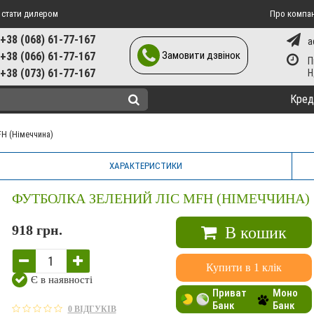
 стати дилером
Про компа
+38 (068) 61-77-167
a
Замовити дзвінок
+38 (066) 61-77-167
П
+38 (073) 61-77-167
Кред
FH (Німеччина)
ХАРАКТЕРИСТИКИ
ФУТБОЛКА ЗЕЛЕНИЙ ЛІС MFH (НІМЕЧЧИНА)
918 грн.
В кошик
Купити в 1 клік
Є в наявності
Приват
Моно
Банк
Банк
0 ВІДГУКІВ