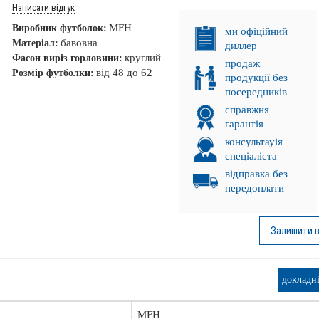
Написати відгук
MFH
Виробник футболок:
ми офіційний
бавовна
Матеріал:
диллер
круглий
Фасон виріз горловини:
продаж
від 48 до 62
Розмір футболки:
продукції без
посередників
справжня
гарантія
консультауія
спеціаліста
відправка без
передоплати
Залишити в
докладн
. ПРОМІНЬ!
НКА!
MFH