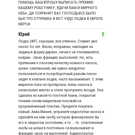
ПОМОЩЬ ВАШУ,ПРОШУ ВЫПИСАТЬ ПРЕМИЮ
ВАШЕМУ РОБОТНИКУ ,УДАЧИ ВАМ И МИРНОГО
НЕБА ,ДА СОХРАНИТ ВАС ГОСПОДЬВСЕ БЫЛО
БЫСТРО ОТПРАВКА И ВОТ ЧУДО ЛОДКА В ЕВРОПЕ
МЕРСИ
Юрий
5
Лодка 240Т, хорошая, все отлично. Служит уже
около 3-х лет. Весла, исправны, накладки на
сиденья форму держат, ничего не отклеивается,
коврик - свою функцию выполняет. Но, есть
претензии к плохому качеству ножного насоса,
шланг хлипенький, им нужно аккуратно
пользоваться и полуоборотный разьём плохо
сидит в клапане лодки, часто выскакивает. С этим
мерился пока не протерлась ткань насоса в
нескольких местах и стала пропускать воздух. Она
сделана из какой-то плотной ткани, покрытой
тонким слоем веществом похожей на
прорезиненный пластик. Придется покупать
новый. Аква Мания, устраните недостатки насоса и
сделайте на нем скобу, которая фиксировала бы
его в закрытом состоянии, а то ... та...пластиковая
скоба на шланге постоянно соскальзывает и
функцию свою не выполняет. Адмiнiстратор: