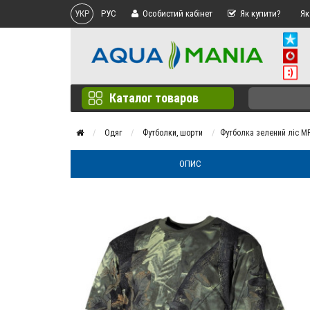
УКР
РУС
Особистий кабінет
Як купити?
Як
Каталог товаров
Одяг
Футболки, шорти
Футболка зелений ліс M
ОПИС