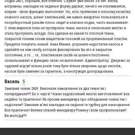
Лодка 240Т, хорошая, все отлично. Служит уже около 3-х лет. Весла,
исправны, накладки на сиденья форму держат, ничего не отклеивается,
коврик - свою функцию выполняет. Но, есть претензии к плохому качеству
ножного насоса, шланг хлипенький, им нужно аккуратно пользоваться и
полуоборотный разьём плохо сидит в клапане лодки, часто выскакивает.
С этим мерился пока не протерлась ткань насоса в нескольких местах и
стала пропускать воздух. Она сделана из какой-то плотной ткани,
покрытой тонким слоем веществом похожей на прорезиненный пластик.
Придется покупать новый. Аква Мания, устраните недостатки насоса и
сделайте на нем скобу, которая фиксировала бы его в закрытом
состоянии, а то ... та...пластиковая скоба на шланге постоянно
соскальзывает и функцию свою не выполняет. Адмiнiстратор: Дякуємо за
чудовий вiдгук! кілька років тому було кілька звернень щодо насосів,
насоси були замінені за гарантією, а конструкція доопрацьована.
Василь
5
Замовив човен 260т. Виконали замовлення за два тижні як і
попереджали!!!! Бо є черга! Човен задоволений якістю виготовлення! все
надійно та практично! Як просив менеджера про обладнання човна так і
надіслали!! Замовив м'які накладки на сидіння та турбіну для накачування.
Все практично! Велике спасибі менеджеру Роману і всім професіоналам!!
Ви молодці!!!!