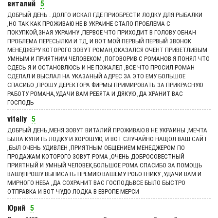
виталий
5
ДОБРЫЙ ДЕНЬ . ДОЛГО ИСКАЛ ГДЕ ПРИОБРЕСТИ ЛОДКУ ДЛЯ РЫБАЛКИ
,НО ТАК КАК ПРОЖИВАЮ НЕ В УКРАИНЕ СТАЛО ПРОБЛЕМА С
ПОКУПКОЙ,ЗНАЯ УКРАИНУ ,ПЕРВОЕ ЧТО ПРИХОДИТ В ГОЛОВУ ОБНАН
ПРОБЛЕМА ПЕРЕСЫЛКИ И ТД, И ВОТ МОЙ ПЕРВЫЙ ПЕРВЫЙ ЗВОНОК
МЕНЕДЖЕРУ КОТОРОГО ЗОВУТ РОМАН,ОКАЗАЛСЯ ОЧЕНТ ПРИВЕТЛИВЫМ
УМНЫМ И ПРИЯТНИМ ЧЕЛОВЕКОМ ,ПОГОВОРИВ С РОМАНОВ Я ПОНЯЛ ЧТО
СДЕСЬ Я И ОСТАНОВЛЮСЬ И НЕ ПОЖАЛЕЛ ,ВСЕ ЧТО ПРОСИЛ РОМАН
СДЕЛАЛ И ВЫСЛАЛ НА УКАЗАНЫЙ АДРЕС ЗА ЭТО ЕМУ БОЛЬШОЕ
СПАСИБО ,ПРОШУ ДЕРЕКТОРА ФИРМЫ ПРИМИРОВАТЬ ЗА ПРИКРАСНУЮ
РАБОТУ РОМАНА,УДАЧИ ВАМ РЕБЯТА И ДЯКУЮ ,ДА ХРАНИТ ВАС
ГОСПОДЬ
vitaliy
5
ДОБРЫЙ ДЕНЬ,МЕНЯ ЗОВУТ ВИТАЛИЙ ПРОЖИВАЮ В НЕ УКРАИНЫ ,МЕЧТА
БЫЛА КУПИТЬ ЛОДКУ И ХОРОШУЮ, И ВОТ СЛУЧАЙНО НАЩОЛ ВАШ САЙТ
,БЫЛ ОЧЕНЬ УДИВЛЕН ,ПРИЯТНЫМ ОБЩЕНИЕМ МЕНЕДЖЕРОМ ПО
ПРОДАЖАМ КОТОРОГО ЗОВУТ РОМА ,ОЧЕНЬ ДОБРОСОВЕСТНЫЙ
ПРИЯТНЫЙ И УМНЫЙ ЧЕЛОВЕК,БОЛЬШОЕ РОМА СПАСИБО ЗА ПОМОЩЬ
ВАШУ,ПРОШУ ВЫПИСАТЬ ПРЕМИЮ ВАШЕМУ РОБОТНИКУ ,УДАЧИ ВАМ И
МИРНОГО НЕБА ,ДА СОХРАНИТ ВАС ГОСПОДЬВСЕ БЫЛО БЫСТРО
ОТПРАВКА И ВОТ ЧУДО ЛОДКА В ЕВРОПЕ МЕРСИ
Юрий
5