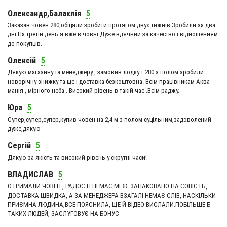
Олександр,Балаклія
5
Заказав човен 280,обіцяли зробити протягом двух тижнів.Зробили за два
дні.На третій день я вже в човні.Дуже вдячний за качество і відношенням
до покупців.
Олексій
5
Дякую магазину та менеджеру , замовив лодку т 280 з полом зробили
новорічну знижку та ще і доставка безкоштовна. Всім працівникам Аква
манія , мірного неба . Високий рівень в такій час .Всім раджу.
Юра
5
Супер,супер,супер,купив човен на 2,4 м з полом суцільним,задоволений
дуже,дякую
Сергій
5
Дякую за якість та високий рівень у скрутні часи!
ВЛАДИСЛАВ
5
ОТРИМАЛИ ЧОВЕН , РАДОСТІ НЕМАЄ МЕЖ. ЗАПАКОВАНО НА СОВІСТЬ,
ДОСТАВКА ШВИДКА, А ЗА МЕНЕДЖЕРА ВЗАГАЛІ НЕМАЄ СЛІВ, НАСКІЛЬКИ
ПРИЄМНА ЛЮДИНА,ВСЕ ПОЯСНИЛА, ЩЕ Й ВІДЕО ВИСЛАЛИ.ПОБІЛЬШЕ Б
ТАКИХ ЛЮДЕЙ, ЗАСЛУГОВУЄ НА БОНУС