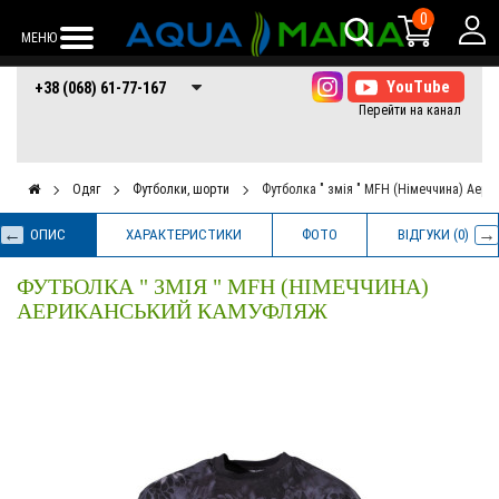
0
МЕНЮ
+38 (068) 61-77-
+38 (066) 61-77-
+38 (073) 61-77-
+38 (068) 61-77-167
167
167
167
Одяг
Футболки, шорти
Футболка " змія " MFH (Німеччина) Аер
ОПИС
ХАРАКТЕРИСТИКИ
ФОТО
ВІДГУКИ (0)
ФУТБОЛКА " ЗМІЯ " MFH (НІМЕЧЧИНА)
АЕРИКАНСЬКИЙ КАМУФЛЯЖ