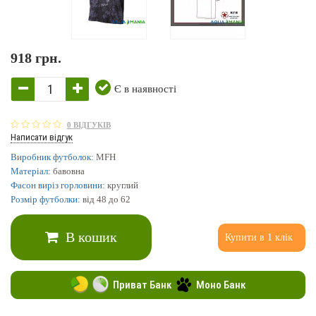
918 грн.
Є в наявності
0 ВІДГУКІВ
Написати відгук
Виробник футболок:
MFH
Матеріал:
бавовна
Фасон виріз горловини:
круглий
Розмір футболки:
від 48 до 62
В кошик
Купити в 1 клік
Приват Банк
Моно Банк