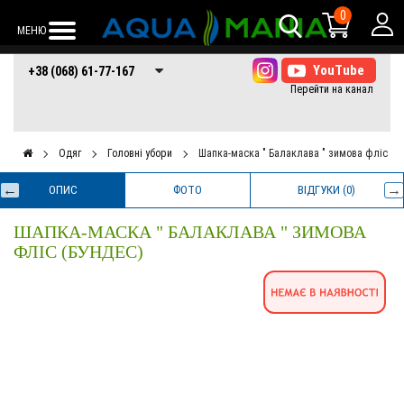
0
МЕНЮ
+38 (068) 61-77-
+38 (066) 61-77-
+38 (073) 61-77-
+38 (068) 61-77-167
167
167
167
Одяг
Головні убори
Шапка-маска " Балаклава " зимова фліс (б
ОПИС
ФОТО
ВІДГУКИ (0)
ШАПКА-МАСКА " БАЛАКЛАВА " ЗИМОВА
ФЛІС (БУНДЕС)