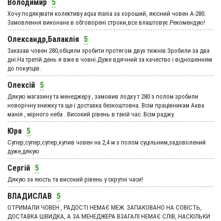
Володимир
5
Хочу подякувати колективу aqua mania за хороший, якісний човен А-280.
Замовлення виконане в обговорені строки,все влаштовує.Рекомендую!
Олександр,Балаклія
5
Заказав човен 280,обіцяли зробити протягом двух тижнів.Зробили за два
дні.На третій день я вже в човні.Дуже вдячний за качество і відношенням
до покупців.
Олексій
5
Дякую магазину та менеджеру , замовив лодку т 280 з полом зробили
новорічну знижку та ще і доставка безкоштовна. Всім працівникам Аква
манія , мірного неба . Високий рівень в такій час .Всім раджу.
Юра
5
Супер,супер,супер,купив човен на 2,4 м з полом суцільним,задоволений
дуже,дякую
Сергій
5
Дякую за якість та високий рівень у скрутні часи!
ВЛАДИСЛАВ
5
ОТРИМАЛИ ЧОВЕН , РАДОСТІ НЕМАЄ МЕЖ. ЗАПАКОВАНО НА СОВІСТЬ,
ДОСТАВКА ШВИДКА, А ЗА МЕНЕДЖЕРА ВЗАГАЛІ НЕМАЄ СЛІВ, НАСКІЛЬКИ