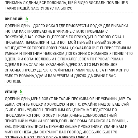
ПРИЄМНА ЛЮДИНА,ВСЕ ПОЯСНИЛА, ЩЕ Й ВІДЕО ВИСЛАЛИ.ПОБІЛЬШЕ Б
ТАКИХ ЛЮДЕЙ, ЗАСЛУГОВУЄ НА БОНУС
виталий
5
ДОБРЫЙ ДЕНЬ . ДОЛГО ИСКАЛ ГДЕ ПРИОБРЕСТИ ЛОДКУ ДЛЯ РЫБАЛКИ
,НО ТАК КАК ПРОЖИВАЮ НЕ В УКРАИНЕ СТАЛО ПРОБЛЕМА С
ПОКУПКОЙ,ЗНАЯ УКРАИНУ ,ПЕРВОЕ ЧТО ПРИХОДИТ В ГОЛОВУ ОБНАН
ПРОБЛЕМА ПЕРЕСЫЛКИ И ТД, И ВОТ МОЙ ПЕРВЫЙ ПЕРВЫЙ ЗВОНОК
МЕНЕДЖЕРУ КОТОРОГО ЗОВУТ РОМАН,ОКАЗАЛСЯ ОЧЕНТ ПРИВЕТЛИВЫМ
УМНЫМ И ПРИЯТНИМ ЧЕЛОВЕКОМ ,ПОГОВОРИВ С РОМАНОВ Я ПОНЯЛ ЧТО
СДЕСЬ Я И ОСТАНОВЛЮСЬ И НЕ ПОЖАЛЕЛ ,ВСЕ ЧТО ПРОСИЛ РОМАН
СДЕЛАЛ И ВЫСЛАЛ НА УКАЗАНЫЙ АДРЕС ЗА ЭТО ЕМУ БОЛЬШОЕ
СПАСИБО ,ПРОШУ ДЕРЕКТОРА ФИРМЫ ПРИМИРОВАТЬ ЗА ПРИКРАСНУЮ
РАБОТУ РОМАНА,УДАЧИ ВАМ РЕБЯТА И ДЯКУЮ ,ДА ХРАНИТ ВАС
ГОСПОДЬ
vitaliy
5
ДОБРЫЙ ДЕНЬ,МЕНЯ ЗОВУТ ВИТАЛИЙ ПРОЖИВАЮ В НЕ УКРАИНЫ ,МЕЧТА
БЫЛА КУПИТЬ ЛОДКУ И ХОРОШУЮ, И ВОТ СЛУЧАЙНО НАЩОЛ ВАШ САЙТ
,БЫЛ ОЧЕНЬ УДИВЛЕН ,ПРИЯТНЫМ ОБЩЕНИЕМ МЕНЕДЖЕРОМ ПО
ПРОДАЖАМ КОТОРОГО ЗОВУТ РОМА ,ОЧЕНЬ ДОБРОСОВЕСТНЫЙ
ПРИЯТНЫЙ И УМНЫЙ ЧЕЛОВЕК,БОЛЬШОЕ РОМА СПАСИБО ЗА ПОМОЩЬ
ВАШУ,ПРОШУ ВЫПИСАТЬ ПРЕМИЮ ВАШЕМУ РОБОТНИКУ ,УДАЧИ ВАМ И
МИРНОГО НЕБА ,ДА СОХРАНИТ ВАС ГОСПОДЬВСЕ БЫЛО БЫСТРО
ОТПРАВКА И ВОТ ЧУДО ЛОДКА В ЕВРОПЕ МЕРСИ