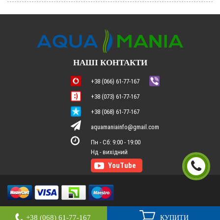
НАШІ КОНТАКТИ
+38 (066) 61-77-167
+38 (073) 61-77-167
+38 (068) 61-77-167
aquamaniainfo@gmail.com
Пн - Сб: 9:00 - 19:00
2026
Інтернет магазин "Aqua mania"
+38 (068) 61-77-167
КУПИТИ