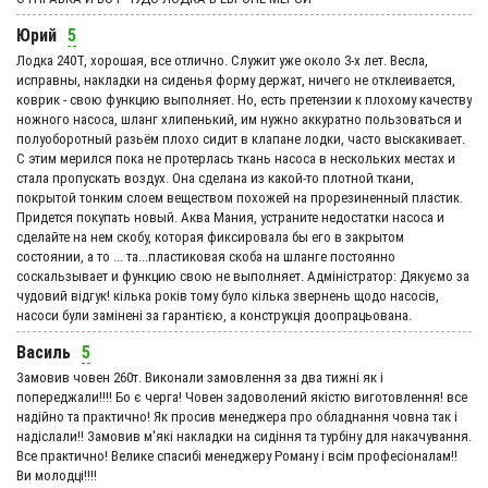
Юрий
5
Лодка 240Т, хорошая, все отлично. Служит уже около 3-х лет. Весла,
исправны, накладки на сиденья форму держат, ничего не отклеивается,
коврик - свою функцию выполняет. Но, есть претензии к плохому качеству
ножного насоса, шланг хлипенький, им нужно аккуратно пользоваться и
полуоборотный разьём плохо сидит в клапане лодки, часто выскакивает.
С этим мерился пока не протерлась ткань насоса в нескольких местах и
стала пропускать воздух. Она сделана из какой-то плотной ткани,
покрытой тонким слоем веществом похожей на прорезиненный пластик.
Придется покупать новый. Аква Мания, устраните недостатки насоса и
сделайте на нем скобу, которая фиксировала бы его в закрытом
состоянии, а то ... та...пластиковая скоба на шланге постоянно
соскальзывает и функцию свою не выполняет. Адмiнiстратор: Дякуємо за
чудовий вiдгук! кілька років тому було кілька звернень щодо насосів,
насоси були замінені за гарантією, а конструкція доопрацьована.
Василь
5
Замовив човен 260т. Виконали замовлення за два тижні як і
попереджали!!!! Бо є черга! Човен задоволений якістю виготовлення! все
надійно та практично! Як просив менеджера про обладнання човна так і
надіслали!! Замовив м'які накладки на сидіння та турбіну для накачування.
Все практично! Велике спасибі менеджеру Роману і всім професіоналам!!
Ви молодці!!!!