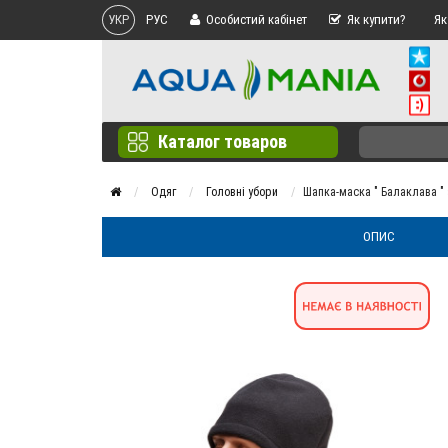
УКР
РУС
Особистий кабінет
Як купити?
Як
Каталог товаров
Одяг
Головні убори
Шапка-маска " Балаклава "
ОПИС