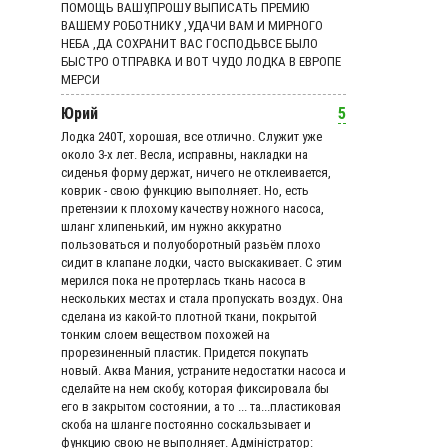
ПОМОЩЬ ВАШУ,ПРОШУ ВЫПИСАТЬ ПРЕМИЮ
ВАШЕМУ РОБОТНИКУ ,УДАЧИ ВАМ И МИРНОГО
НЕБА ,ДА СОХРАНИТ ВАС ГОСПОДЬВСЕ БЫЛО
БЫСТРО ОТПРАВКА И ВОТ ЧУДО ЛОДКА В ЕВРОПЕ
МЕРСИ
Юрий
5
Лодка 240Т, хорошая, все отлично. Служит уже
около 3-х лет. Весла, исправны, накладки на
сиденья форму держат, ничего не отклеивается,
коврик - свою функцию выполняет. Но, есть
претензии к плохому качеству ножного насоса,
шланг хлипенький, им нужно аккуратно
пользоваться и полуоборотный разьём плохо
сидит в клапане лодки, часто выскакивает. С этим
мерился пока не протерлась ткань насоса в
нескольких местах и стала пропускать воздух. Она
сделана из какой-то плотной ткани, покрытой
тонким слоем веществом похожей на
прорезиненный пластик. Придется покупать
новый. Аква Мания, устраните недостатки насоса и
сделайте на нем скобу, которая фиксировала бы
его в закрытом состоянии, а то ... та...пластиковая
скоба на шланге постоянно соскальзывает и
функцию свою не выполняет. Адмiнiстратор: