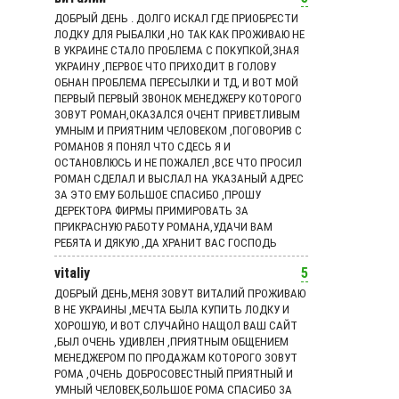
ДОБРЫЙ ДЕНЬ . ДОЛГО ИСКАЛ ГДЕ ПРИОБРЕСТИ
ЛОДКУ ДЛЯ РЫБАЛКИ ,НО ТАК КАК ПРОЖИВАЮ НЕ
В УКРАИНЕ СТАЛО ПРОБЛЕМА С ПОКУПКОЙ,ЗНАЯ
УКРАИНУ ,ПЕРВОЕ ЧТО ПРИХОДИТ В ГОЛОВУ
ОБНАН ПРОБЛЕМА ПЕРЕСЫЛКИ И ТД, И ВОТ МОЙ
ПЕРВЫЙ ПЕРВЫЙ ЗВОНОК МЕНЕДЖЕРУ КОТОРОГО
ЗОВУТ РОМАН,ОКАЗАЛСЯ ОЧЕНТ ПРИВЕТЛИВЫМ
УМНЫМ И ПРИЯТНИМ ЧЕЛОВЕКОМ ,ПОГОВОРИВ С
РОМАНОВ Я ПОНЯЛ ЧТО СДЕСЬ Я И
ОСТАНОВЛЮСЬ И НЕ ПОЖАЛЕЛ ,ВСЕ ЧТО ПРОСИЛ
РОМАН СДЕЛАЛ И ВЫСЛАЛ НА УКАЗАНЫЙ АДРЕС
ЗА ЭТО ЕМУ БОЛЬШОЕ СПАСИБО ,ПРОШУ
ДЕРЕКТОРА ФИРМЫ ПРИМИРОВАТЬ ЗА
ПРИКРАСНУЮ РАБОТУ РОМАНА,УДАЧИ ВАМ
РЕБЯТА И ДЯКУЮ ,ДА ХРАНИТ ВАС ГОСПОДЬ
vitaliy
5
ДОБРЫЙ ДЕНЬ,МЕНЯ ЗОВУТ ВИТАЛИЙ ПРОЖИВАЮ
В НЕ УКРАИНЫ ,МЕЧТА БЫЛА КУПИТЬ ЛОДКУ И
ХОРОШУЮ, И ВОТ СЛУЧАЙНО НАЩОЛ ВАШ САЙТ
,БЫЛ ОЧЕНЬ УДИВЛЕН ,ПРИЯТНЫМ ОБЩЕНИЕМ
МЕНЕДЖЕРОМ ПО ПРОДАЖАМ КОТОРОГО ЗОВУТ
РОМА ,ОЧЕНЬ ДОБРОСОВЕСТНЫЙ ПРИЯТНЫЙ И
УМНЫЙ ЧЕЛОВЕК,БОЛЬШОЕ РОМА СПАСИБО ЗА