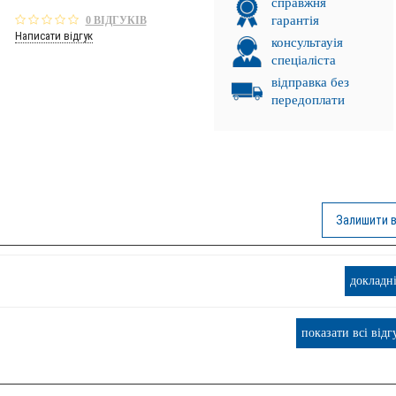
справжня
гарантія
0 ВІДГУКІВ
Написати відгук
консультауія
спеціаліста
відправка без
передоплати
Залишити в
докладн
показати всі відг
. ПРОМІНЬ!
НКА!