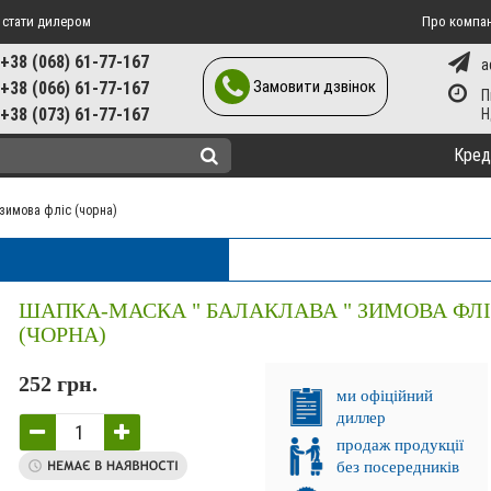
 стати дилером
Про компа
+38 (068) 61-77-167
a
Замовити дзвінок
+38 (066) 61-77-167
П
+38 (073) 61-77-167
Кред
 зимова фліс (чорна)
ШАПКА-МАСКА " БАЛАКЛАВА " ЗИМОВА ФЛ
(ЧОРНА)
252 грн.
ми офіційний
диллер
продаж продукції
без посередників