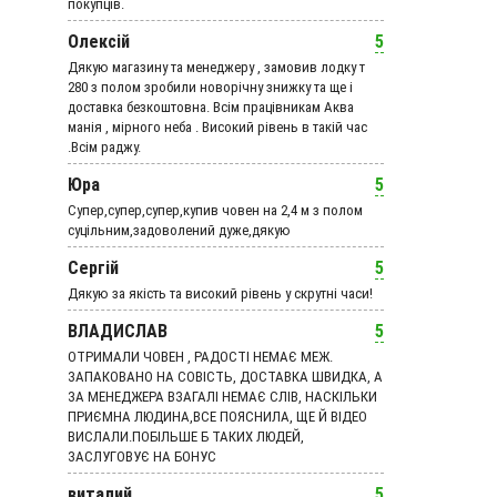
покупців.
Олексій
5
Дякую магазину та менеджеру , замовив лодку т
280 з полом зробили новорічну знижку та ще і
доставка безкоштовна. Всім працівникам Аква
манія , мірного неба . Високий рівень в такій час
.Всім раджу.
Юра
5
Супер,супер,супер,купив човен на 2,4 м з полом
суцільним,задоволений дуже,дякую
Сергій
5
Дякую за якість та високий рівень у скрутні часи!
ВЛАДИСЛАВ
5
ОТРИМАЛИ ЧОВЕН , РАДОСТІ НЕМАЄ МЕЖ.
ЗАПАКОВАНО НА СОВІСТЬ, ДОСТАВКА ШВИДКА, А
ЗА МЕНЕДЖЕРА ВЗАГАЛІ НЕМАЄ СЛІВ, НАСКІЛЬКИ
ПРИЄМНА ЛЮДИНА,ВСЕ ПОЯСНИЛА, ЩЕ Й ВІДЕО
ВИСЛАЛИ.ПОБІЛЬШЕ Б ТАКИХ ЛЮДЕЙ,
ЗАСЛУГОВУЄ НА БОНУС
виталий
5