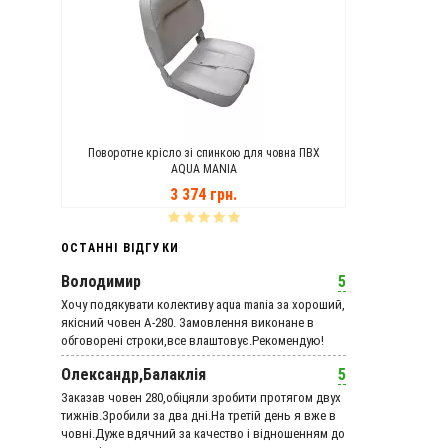
ANIA
Поворотне крісло зі спинкою для човна ПВХ
Транцеві Кол
AQUA MANIA
3 374 грн.
ОСТАННІ ВІДГУКИ
Володимир
5
Хочу подякувати колективу aqua mania за хороший,
якісний човен А-280. Замовлення виконане в
обговорені строки,все влаштовує.Рекомендую!
Олександр,Балаклія
5
Заказав човен 280,обіцяли зробити протягом двух
тижнів.Зробили за два дні.На третій день я вже в
човні.Дуже вдячний за качество і відношенням до