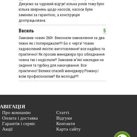
Дякуємо за чудовий вiдгук! кілька років тому було
кілька звернень щодо насосів, насоси були
замінені за гарантією, а конструкція
доопрацьована.
Василь
5
Замовив човен 260т. Виконали замовлення за два
тижні як і попереджали!!!! Бо є черга! Човен
задоволений якістю виготовлення! все надійно та
практично! Як просив менеджера про обладнання
човна так і надіслали!! Замовив м'які накладки на
сидіння та турбіну для накачування. Все
практично! Велике спасибі менеджеру Роману і
всім професіоналам!! Ви молодці!!!!
АВІГАЦІЯ
Про компанію
Статті
Оплата і доставка
Відгуки
Гарантія і сервіс
Контакти
Акції
Карта сайту