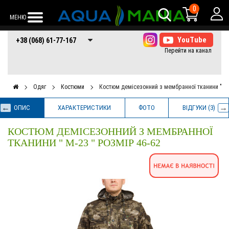
0
МЕНЮ
+38 (068) 61-77-
+38 (066) 61-77-
+38 (073) 61-77-
+38 (068) 61-77-167
167
167
167
Одяг
Костюми
Костюм демісезонний з мембранної тканини " М-
ОПИС
ХАРАКТЕРИСТИКИ
ФОТО
ВІДГУКИ (3)
КОСТЮМ ДЕМІСЕЗОННИЙ З МЕМБРАННОЇ
ТКАНИНИ " М-23 " РОЗМІР 46-62