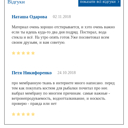
Відгуки
показати всі відгуки
Наташа Одарова
02.11.2018
Материал очень хорошо отстирывается, и хэто очень важно
если ты идешь куда-то два дня подряд. Постирал, вода
стекла и всё. На утро опять готов.Уже посоветовал всем
своим друзьям, и вам советую.
Петя Никифоренко
24.10.2018
про мембранную ткань в интернете много написано. перед
тем как покупать костюм для рыбалки почитал про нее.
выбрал мембрану по многим причинам. самые важные -
ветронепродуваемость, водоотталкивание, и носкость.
проверю - правда или нет