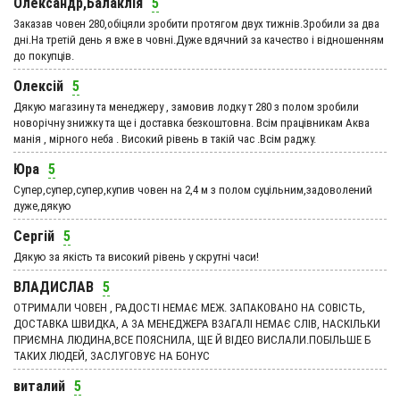
Олександр,Балаклія
5
Заказав човен 280,обіцяли зробити протягом двух тижнів.Зробили за два
дні.На третій день я вже в човні.Дуже вдячний за качество і відношенням
до покупців.
Олексій
5
Дякую магазину та менеджеру , замовив лодку т 280 з полом зробили
новорічну знижку та ще і доставка безкоштовна. Всім працівникам Аква
манія , мірного неба . Високий рівень в такій час .Всім раджу.
Юра
5
Супер,супер,супер,купив човен на 2,4 м з полом суцільним,задоволений
дуже,дякую
Сергій
5
Дякую за якість та високий рівень у скрутні часи!
ВЛАДИСЛАВ
5
ОТРИМАЛИ ЧОВЕН , РАДОСТІ НЕМАЄ МЕЖ. ЗАПАКОВАНО НА СОВІСТЬ,
ДОСТАВКА ШВИДКА, А ЗА МЕНЕДЖЕРА ВЗАГАЛІ НЕМАЄ СЛІВ, НАСКІЛЬКИ
ПРИЄМНА ЛЮДИНА,ВСЕ ПОЯСНИЛА, ЩЕ Й ВІДЕО ВИСЛАЛИ.ПОБІЛЬШЕ Б
ТАКИХ ЛЮДЕЙ, ЗАСЛУГОВУЄ НА БОНУС
виталий
5