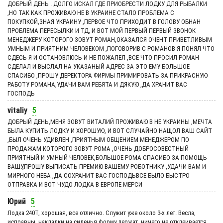
ДОБРЫЙ ДЕНЬ . ДОЛГО ИСКАЛ ГДЕ ПРИОБРЕСТИ ЛОДКУ ДЛЯ РЫБАЛКИ
,НО ТАК КАК ПРОЖИВАЮ НЕ В УКРАИНЕ СТАЛО ПРОБЛЕМА С
ПОКУПКОЙ,ЗНАЯ УКРАИНУ ,ПЕРВОЕ ЧТО ПРИХОДИТ В ГОЛОВУ ОБНАН
ПРОБЛЕМА ПЕРЕСЫЛКИ И ТД, И ВОТ МОЙ ПЕРВЫЙ ПЕРВЫЙ ЗВОНОК
МЕНЕДЖЕРУ КОТОРОГО ЗОВУТ РОМАН,ОКАЗАЛСЯ ОЧЕНТ ПРИВЕТЛИВЫМ
УМНЫМ И ПРИЯТНИМ ЧЕЛОВЕКОМ ,ПОГОВОРИВ С РОМАНОВ Я ПОНЯЛ ЧТО
СДЕСЬ Я И ОСТАНОВЛЮСЬ И НЕ ПОЖАЛЕЛ ,ВСЕ ЧТО ПРОСИЛ РОМАН
СДЕЛАЛ И ВЫСЛАЛ НА УКАЗАНЫЙ АДРЕС ЗА ЭТО ЕМУ БОЛЬШОЕ
СПАСИБО ,ПРОШУ ДЕРЕКТОРА ФИРМЫ ПРИМИРОВАТЬ ЗА ПРИКРАСНУЮ
РАБОТУ РОМАНА,УДАЧИ ВАМ РЕБЯТА И ДЯКУЮ ,ДА ХРАНИТ ВАС
ГОСПОДЬ
vitaliy
5
ДОБРЫЙ ДЕНЬ,МЕНЯ ЗОВУТ ВИТАЛИЙ ПРОЖИВАЮ В НЕ УКРАИНЫ ,МЕЧТА
БЫЛА КУПИТЬ ЛОДКУ И ХОРОШУЮ, И ВОТ СЛУЧАЙНО НАЩОЛ ВАШ САЙТ
,БЫЛ ОЧЕНЬ УДИВЛЕН ,ПРИЯТНЫМ ОБЩЕНИЕМ МЕНЕДЖЕРОМ ПО
ПРОДАЖАМ КОТОРОГО ЗОВУТ РОМА ,ОЧЕНЬ ДОБРОСОВЕСТНЫЙ
ПРИЯТНЫЙ И УМНЫЙ ЧЕЛОВЕК,БОЛЬШОЕ РОМА СПАСИБО ЗА ПОМОЩЬ
ВАШУ,ПРОШУ ВЫПИСАТЬ ПРЕМИЮ ВАШЕМУ РОБОТНИКУ ,УДАЧИ ВАМ И
МИРНОГО НЕБА ,ДА СОХРАНИТ ВАС ГОСПОДЬВСЕ БЫЛО БЫСТРО
ОТПРАВКА И ВОТ ЧУДО ЛОДКА В ЕВРОПЕ МЕРСИ
Юрий
5
Лодка 240Т, хорошая, все отлично. Служит уже около 3-х лет. Весла,
исправны, накладки на сиденья форму держат, ничего не отклеивается,