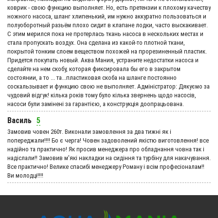
коврик - свою функцию выполняет. Но, есть претензии к плохому качеству
ножного насоса, шланг хлипенький, им нужно аккуратно пользоваться и
полуоборотный разьём плохо сидит в клапане лодки, часто выскакивает.
С этим мерился пока не протерлась ткань насоса в нескольких местах и
стала пропускать воздух. Она сделана из какой-то плотной ткани,
покрытой тонким слоем веществом похожей на прорезиненный пластик.
Придется покупать новый. Аква Мания, устраните недостатки насоса и
сделайте на нем скобу, которая фиксировала бы его в закрытом
состоянии, а то ... та...пластиковая скоба на шланге постоянно
соскальзывает и функцию свою не выполняет. Адмiнiстратор: Дякуємо за
чудовий вiдгук! кілька років тому було кілька звернень щодо насосів,
насоси були замінені за гарантією, а конструкція доопрацьована.
Василь
5
Замовив човен 260т. Виконали замовлення за два тижні як і
попереджали!!!! Бо є черга! Човен задоволений якістю виготовлення! все
надійно та практично! Як просив менеджера про обладнання човна так і
надіслали!! Замовив м'які накладки на сидіння та турбіну для накачування.
Все практично! Велике спасибі менеджеру Роману і всім професіоналам!!
Ви молодці!!!!