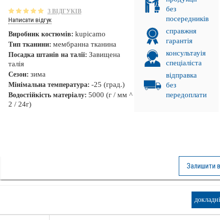
без
3 ВІДГУКІВ
посередників
Написати відгук
справжня
kupicamo
Виробник костюмів:
гарантія
мембранна тканина
Тип тканини:
консультауія
Завищена
Посадка штанів на талії:
спеціаліста
талія
зима
Сезон:
відправка
-25 (град.)
Мінімальна температура:
без
5000 (г / мм ^
передоплати
Водостійкість матеріалу:
2 / 24г)
Залишити в
. ПРОМІНЬ!
докладн
НКА!