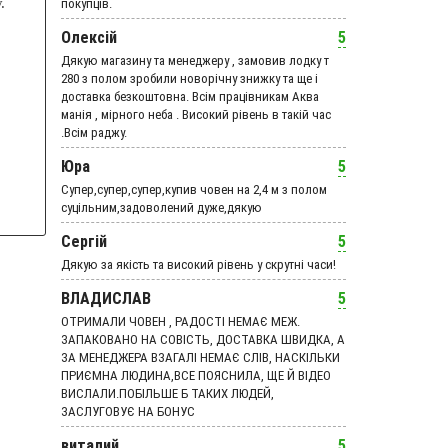
.
покупців.
Олексій
5
Дякую магазину та менеджеру , замовив лодку т
280 з полом зробили новорічну знижку та ще і
доставка безкоштовна. Всім працівникам Аква
манія , мірного неба . Високий рівень в такій час
.Всім раджу.
Юра
5
Супер,супер,супер,купив човен на 2,4 м з полом
суцільним,задоволений дуже,дякую
Сергій
5
Дякую за якість та високий рівень у скрутні часи!
ВЛАДИСЛАВ
5
ОТРИМАЛИ ЧОВЕН , РАДОСТІ НЕМАЄ МЕЖ.
ЗАПАКОВАНО НА СОВІСТЬ, ДОСТАВКА ШВИДКА, А
ЗА МЕНЕДЖЕРА ВЗАГАЛІ НЕМАЄ СЛІВ, НАСКІЛЬКИ
ПРИЄМНА ЛЮДИНА,ВСЕ ПОЯСНИЛА, ЩЕ Й ВІДЕО
ВИСЛАЛИ.ПОБІЛЬШЕ Б ТАКИХ ЛЮДЕЙ,
ЗАСЛУГОВУЄ НА БОНУС
виталий
5