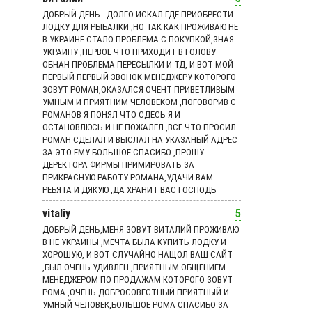
ДОБРЫЙ ДЕНЬ . ДОЛГО ИСКАЛ ГДЕ ПРИОБРЕСТИ
ЛОДКУ ДЛЯ РЫБАЛКИ ,НО ТАК КАК ПРОЖИВАЮ НЕ
В УКРАИНЕ СТАЛО ПРОБЛЕМА С ПОКУПКОЙ,ЗНАЯ
УКРАИНУ ,ПЕРВОЕ ЧТО ПРИХОДИТ В ГОЛОВУ
ОБНАН ПРОБЛЕМА ПЕРЕСЫЛКИ И ТД, И ВОТ МОЙ
ПЕРВЫЙ ПЕРВЫЙ ЗВОНОК МЕНЕДЖЕРУ КОТОРОГО
ЗОВУТ РОМАН,ОКАЗАЛСЯ ОЧЕНТ ПРИВЕТЛИВЫМ
УМНЫМ И ПРИЯТНИМ ЧЕЛОВЕКОМ ,ПОГОВОРИВ С
РОМАНОВ Я ПОНЯЛ ЧТО СДЕСЬ Я И
ОСТАНОВЛЮСЬ И НЕ ПОЖАЛЕЛ ,ВСЕ ЧТО ПРОСИЛ
РОМАН СДЕЛАЛ И ВЫСЛАЛ НА УКАЗАНЫЙ АДРЕС
ЗА ЭТО ЕМУ БОЛЬШОЕ СПАСИБО ,ПРОШУ
ДЕРЕКТОРА ФИРМЫ ПРИМИРОВАТЬ ЗА
ПРИКРАСНУЮ РАБОТУ РОМАНА,УДАЧИ ВАМ
РЕБЯТА И ДЯКУЮ ,ДА ХРАНИТ ВАС ГОСПОДЬ
vitaliy
5
ДОБРЫЙ ДЕНЬ,МЕНЯ ЗОВУТ ВИТАЛИЙ ПРОЖИВАЮ
В НЕ УКРАИНЫ ,МЕЧТА БЫЛА КУПИТЬ ЛОДКУ И
ХОРОШУЮ, И ВОТ СЛУЧАЙНО НАЩОЛ ВАШ САЙТ
,БЫЛ ОЧЕНЬ УДИВЛЕН ,ПРИЯТНЫМ ОБЩЕНИЕМ
МЕНЕДЖЕРОМ ПО ПРОДАЖАМ КОТОРОГО ЗОВУТ
РОМА ,ОЧЕНЬ ДОБРОСОВЕСТНЫЙ ПРИЯТНЫЙ И
УМНЫЙ ЧЕЛОВЕК,БОЛЬШОЕ РОМА СПАСИБО ЗА