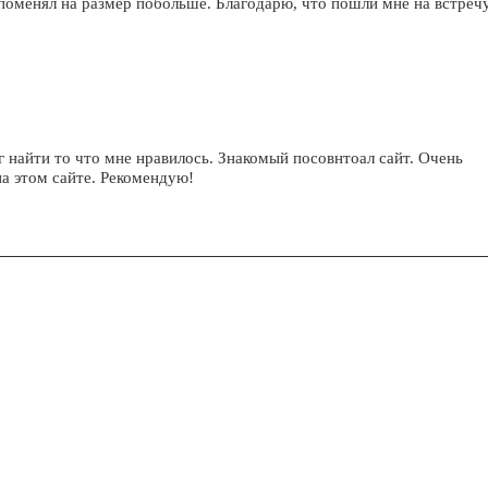
м поменял на размер побольше. Благодарю, что пошли мне на встречу
г найти то что мне нравилось. Знакомый посовнтоал сайт. Очень
на этом сайте. Рекомендую!