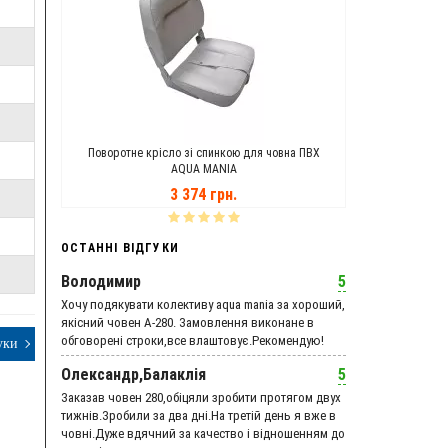
ANIA
Поворотне крісло зі спинкою для човна ПВХ
Транцеві Кол
AQUA MANIA
3 374 грн.
ОСТАННІ ВІДГУКИ
Володимир
5
Хочу подякувати колективу aqua mania за хороший,
якісний човен А-280. Замовлення виконане в
обговорені строки,все влаштовує.Рекомендую!
уки
Олександр,Балаклія
5
Заказав човен 280,обіцяли зробити протягом двух
тижнів.Зробили за два дні.На третій день я вже в
човні.Дуже вдячний за качество і відношенням до