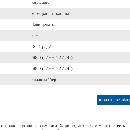
kupicamo
ОШТОВНА ДОСТАВКА
мембранна тканина
Завищена талія
зима
т Lowrance Elite FS 9 с датчиком Active
Транспортувальний Тент AQUA M
-25 (град.)
Imaging 3-in-1
АМК-360
65 520 грн.
2 734 грн.
5000 (г / мм ^ 2 / 24г)
5000 (г / мм ^ 2 / 24г)
холлофайбер
показати всі відг
ак, как не угадал с размером. Хорошо, что в этом магазине есть