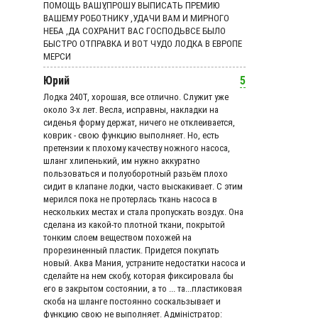
ПОМОЩЬ ВАШУ,ПРОШУ ВЫПИСАТЬ ПРЕМИЮ
ВАШЕМУ РОБОТНИКУ ,УДАЧИ ВАМ И МИРНОГО
НЕБА ,ДА СОХРАНИТ ВАС ГОСПОДЬВСЕ БЫЛО
БЫСТРО ОТПРАВКА И ВОТ ЧУДО ЛОДКА В ЕВРОПЕ
МЕРСИ
Юрий
5
Лодка 240Т, хорошая, все отлично. Служит уже
около 3-х лет. Весла, исправны, накладки на
сиденья форму держат, ничего не отклеивается,
коврик - свою функцию выполняет. Но, есть
претензии к плохому качеству ножного насоса,
шланг хлипенький, им нужно аккуратно
пользоваться и полуоборотный разьём плохо
сидит в клапане лодки, часто выскакивает. С этим
мерился пока не протерлась ткань насоса в
нескольких местах и стала пропускать воздух. Она
сделана из какой-то плотной ткани, покрытой
тонким слоем веществом похожей на
прорезиненный пластик. Придется покупать
новый. Аква Мания, устраните недостатки насоса и
сделайте на нем скобу, которая фиксировала бы
его в закрытом состоянии, а то ... та...пластиковая
скоба на шланге постоянно соскальзывает и
функцию свою не выполняет. Адмiнiстратор: