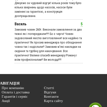
Дякуємо за чудовий вiдгук! кілька років тому було
кілька звернень щодо насосів, насоси були
замінені за гарантією, а конструкція
доопрацьована.
Василь
5
Замовив човен 260т. Виконали замовлення за два
тижні як і попереджали!!!! Бо є черга! Човен
задоволений якістю виготовлення! все надійно та
практично! Як просив менеджера про обладнання
човна так і надіслали!! Замовив м'які накладки на
сидіння та турбіну для накачування. Все
практично! Велике спасибі менеджеру Роману і
всім професіоналам!! Ви молодці!!!!
АВІГАЦІЯ
Про компанію
Статті
Оплата і доставка
Відгуки
Гарантія і сервіс
Контакти
Акції
Карта сайту