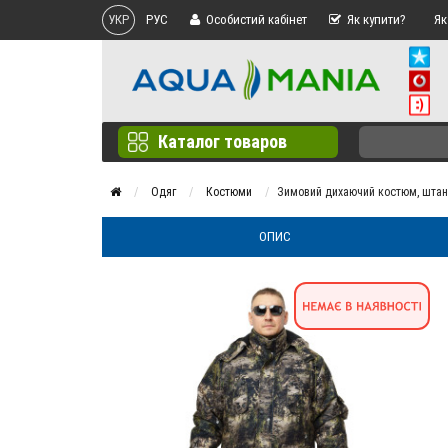
УКР
РУС
Особистий кабінет
Як купити?
Як
Каталог товаров
Одяг
Костюми
Зимовий дихаючий костюм, штани
ОПИС