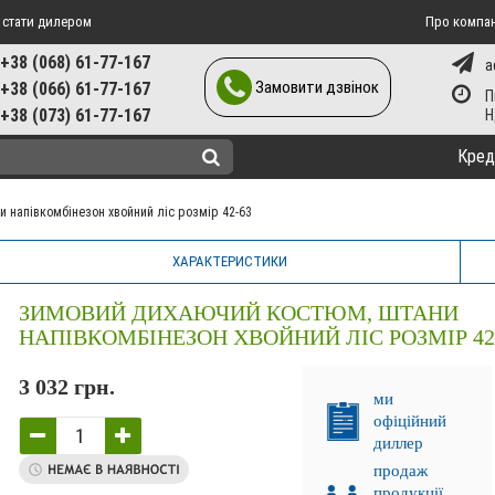
 стати дилером
Про компа
+38 (068) 61-77-167
a
Замовити дзвінок
+38 (066) 61-77-167
П
+38 (073) 61-77-167
Кред
 напівкомбінезон хвойний ліс розмір 42-63
ХАРАКТЕРИСТИКИ
ЗИМОВИЙ ДИХАЮЧИЙ КОСТЮМ, ШТАНИ
НАПІВКОМБІНЕЗОН ХВОЙНИЙ ЛІС РОЗМІР 42
3 032 грн.
ми
офіційний
диллер
продаж
продукції