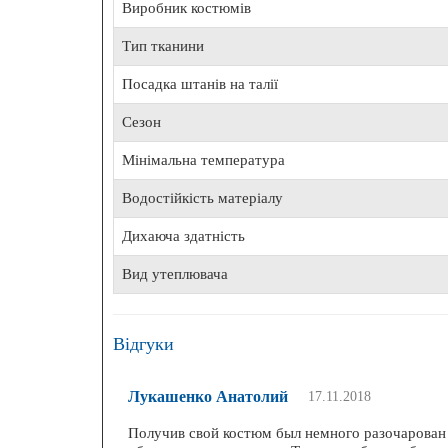
Виробник костюмів
БЕЗК
Тип тканини
Посадка штанів на талії
Сезон
Ехоло
Мінімальна температура
Водостійкість матеріалу
Дихаюча здатність
Вид утеплювача
Відгуки
Лукашенко Анатолий
17.11.2018
Получив свой костюм был немного разочарован т