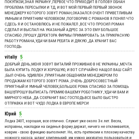
ПОКУПКОЙ,ЗНАЯ УКРАИНУ ,ПЕРВОЕ ЧТО ПРИХОДИТ В ГОЛОВУ ОБНАН
ПРОБЛЕМА ПЕРЕСЫЛКИ И ТД, И ВОТ МОЙ ПЕРВЫЙ ПЕРВЫЙ ЗВОНОК
МЕНЕДЖЕРУ КОТОРОГО ЗОВУТ РОМАН,ОКАЗАЛСЯ ОЧЕНТ ПРИВЕТЛИВЫМ
УМНЫМ И ПРИЯТНИМ ЧЕЛОВЕКОМ ,ПОГОВОРИВ С РОМАНОВ Я ПОНЯЛ ЧТО
СДЕСЬ Я И ОСТАНОВЛЮСЬ И НЕ ПОЖАЛЕЛ ,ВСЕ ЧТО ПРОСИЛ РОМАН
СДЕЛАЛ И ВЫСЛАЛ НА УКАЗАНЫЙ АДРЕС ЗА ЭТО ЕМУ БОЛЬШОЕ
СПАСИБО ,ПРОШУ ДЕРЕКТОРА ФИРМЫ ПРИМИРОВАТЬ ЗА ПРИКРАСНУЮ
РАБОТУ РОМАНА,УДАЧИ ВАМ РЕБЯТА И ДЯКУЮ ,ДА ХРАНИТ ВАС
ГОСПОДЬ
vitaliy
5
ДОБРЫЙ ДЕНЬ,МЕНЯ ЗОВУТ ВИТАЛИЙ ПРОЖИВАЮ В НЕ УКРАИНЫ ,МЕЧТА
БЫЛА КУПИТЬ ЛОДКУ И ХОРОШУЮ, И ВОТ СЛУЧАЙНО НАЩОЛ ВАШ САЙТ
,БЫЛ ОЧЕНЬ УДИВЛЕН ,ПРИЯТНЫМ ОБЩЕНИЕМ МЕНЕДЖЕРОМ ПО
ПРОДАЖАМ КОТОРОГО ЗОВУТ РОМА ,ОЧЕНЬ ДОБРОСОВЕСТНЫЙ
ПРИЯТНЫЙ И УМНЫЙ ЧЕЛОВЕК,БОЛЬШОЕ РОМА СПАСИБО ЗА ПОМОЩЬ
ВАШУ,ПРОШУ ВЫПИСАТЬ ПРЕМИЮ ВАШЕМУ РОБОТНИКУ ,УДАЧИ ВАМ И
МИРНОГО НЕБА ,ДА СОХРАНИТ ВАС ГОСПОДЬВСЕ БЫЛО БЫСТРО
ОТПРАВКА И ВОТ ЧУДО ЛОДКА В ЕВРОПЕ МЕРСИ
Юрий
5
Лодка 240Т, хорошая, все отлично. Служит уже около 3-х лет. Весла,
исправны, накладки на сиденья форму держат, ничего не отклеивается,
коврик - свою функцию выполняет. Но, есть претензии к плохому качеству
ножного насоса, шланг хлипенький, им нужно аккуратно пользоваться и