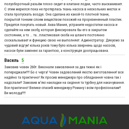
полуоборотный разьём плохо сидит в клапане лодки, часто выскакивает.
С этим мерился пока не протерлась ткань насоса в нескольких местах и
стала пропускать воздух. Она сделана из какой-то плотной ткани,
покрытой тонким слоем веществом похожей на прорезиненный пластик.
Придется покупать новый. Аква Мания, устраните недостатки насоса и
сделайте на нем скобу, которая фиксировала бы его в закрытом
состоянии, а то ... та...пластиковая скоба на шланге постоянно
соскальзывает и функцию свою не выполняет. Адмiнiстратор: Дякуємо за
чудовий вiдгук! кілька років тому було кілька звернень щодо насосів,
насоси були замінені за гарантією, а конструкція доопрацьована.
Василь
5
Замовив човен 260т. Виконали замовлення за два тижні як і
попереджали!!!! Бо є черга! Човен задоволений якістю виготовлення! все
надійно та практично! Як просив менеджера про обладнання човна так і
надіслали!! Замовив м'які накладки на сидіння та турбіну для накачування.
Все практично! Велике спасибі менеджеру Роману і всім професіоналам!!
Ви молодці!!!!