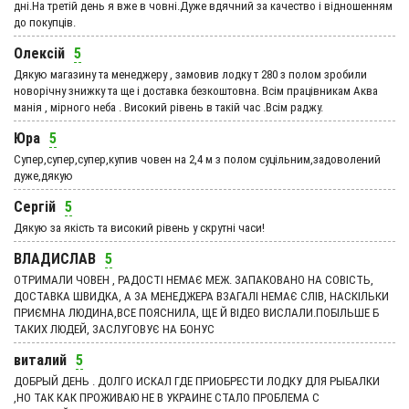
дні.На третій день я вже в човні.Дуже вдячний за качество і відношенням
до покупців.
Олексій
5
Дякую магазину та менеджеру , замовив лодку т 280 з полом зробили
новорічну знижку та ще і доставка безкоштовна. Всім працівникам Аква
манія , мірного неба . Високий рівень в такій час .Всім раджу.
Юра
5
Супер,супер,супер,купив човен на 2,4 м з полом суцільним,задоволений
дуже,дякую
Сергій
5
Дякую за якість та високий рівень у скрутні часи!
ВЛАДИСЛАВ
5
ОТРИМАЛИ ЧОВЕН , РАДОСТІ НЕМАЄ МЕЖ. ЗАПАКОВАНО НА СОВІСТЬ,
ДОСТАВКА ШВИДКА, А ЗА МЕНЕДЖЕРА ВЗАГАЛІ НЕМАЄ СЛІВ, НАСКІЛЬКИ
ПРИЄМНА ЛЮДИНА,ВСЕ ПОЯСНИЛА, ЩЕ Й ВІДЕО ВИСЛАЛИ.ПОБІЛЬШЕ Б
ТАКИХ ЛЮДЕЙ, ЗАСЛУГОВУЄ НА БОНУС
виталий
5
ДОБРЫЙ ДЕНЬ . ДОЛГО ИСКАЛ ГДЕ ПРИОБРЕСТИ ЛОДКУ ДЛЯ РЫБАЛКИ
,НО ТАК КАК ПРОЖИВАЮ НЕ В УКРАИНЕ СТАЛО ПРОБЛЕМА С