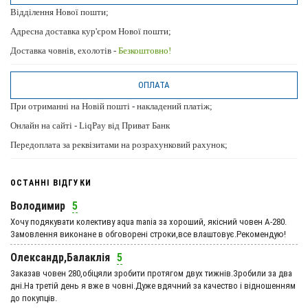
Відділення Нової пошти;
Адресна доставка кур'єром Нової пошти;
Доставка човнів, ехолотів -
Безкоштовно!
ОПЛАТА
При отриманні на Новій пошті - накладений платіж;
Онлайн на сайті - LiqPay від Приват Банк
Передоплата за реквізитами на розрахунковий рахунок;
ОСТАННІ ВІДГУКИ
Володимир
5
Хочу подякувати колективу aqua mania за хороший, якісний човен А-280.
Замовлення виконане в обговорені строки,все влаштовує.Рекомендую!
Олександр,Балаклія
5
Заказав човен 280,обіцяли зробити протягом двух тижнів.Зробили за два
дні.На третій день я вже в човні.Дуже вдячний за качество і відношенням
до покупців.