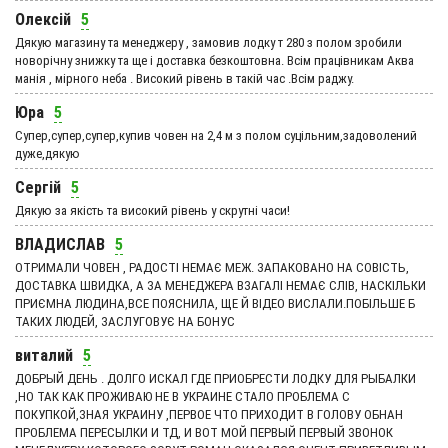
Олексій
5
Дякую магазину та менеджеру , замовив лодку т 280 з полом зробили
новорічну знижку та ще і доставка безкоштовна. Всім працівникам Аква
манія , мірного неба . Високий рівень в такій час .Всім раджу.
Юра
5
Супер,супер,супер,купив човен на 2,4 м з полом суцільним,задоволений
дуже,дякую
Сергій
5
Дякую за якість та високий рівень у скрутні часи!
ВЛАДИСЛАВ
5
ОТРИМАЛИ ЧОВЕН , РАДОСТІ НЕМАЄ МЕЖ. ЗАПАКОВАНО НА СОВІСТЬ,
ДОСТАВКА ШВИДКА, А ЗА МЕНЕДЖЕРА ВЗАГАЛІ НЕМАЄ СЛІВ, НАСКІЛЬКИ
ПРИЄМНА ЛЮДИНА,ВСЕ ПОЯСНИЛА, ЩЕ Й ВІДЕО ВИСЛАЛИ.ПОБІЛЬШЕ Б
ТАКИХ ЛЮДЕЙ, ЗАСЛУГОВУЄ НА БОНУС
виталий
5
ДОБРЫЙ ДЕНЬ . ДОЛГО ИСКАЛ ГДЕ ПРИОБРЕСТИ ЛОДКУ ДЛЯ РЫБАЛКИ
,НО ТАК КАК ПРОЖИВАЮ НЕ В УКРАИНЕ СТАЛО ПРОБЛЕМА С
ПОКУПКОЙ,ЗНАЯ УКРАИНУ ,ПЕРВОЕ ЧТО ПРИХОДИТ В ГОЛОВУ ОБНАН
ПРОБЛЕМА ПЕРЕСЫЛКИ И ТД, И ВОТ МОЙ ПЕРВЫЙ ПЕРВЫЙ ЗВОНОК