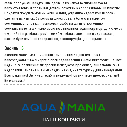
стала пропускать воздух. Она сделана из какой-то плотной ткани,
покрытой тонким слоем веществом похожей на прорезиненный пластик.
Придется покупать новый. Аква Мания, устраните недостатки насоса и
сделайте на нем скобу, которая фиксировала бы его в закрытом
состоянии, а то ... та...пластиковая скоба на шланге постоянно
соскальзывает и функцию свою не выполняет. Адмiнiстратор: Дякуємо за
чудовий вiдгук! кілька років тому було кілька звернень щодо насосів,
насоси були замінені за гарантією, а конструкція доопрацьована.
Василь
5
Замовив човен 260т. Виконали замовлення за два тижні як і
попереджали!!!! Бо є черга! Човен задоволений якістю виготовлення! все
надійно та практично! Як просив менеджера про обладнання човна так і
надіслали!! Замовив м'які накладки на сидіння та турбіну для накачування.
Все практично! Велике спасибі менеджеру Роману і всім професіоналам!!
Ви молодці!!!!
НАШІ КОНТАКТИ