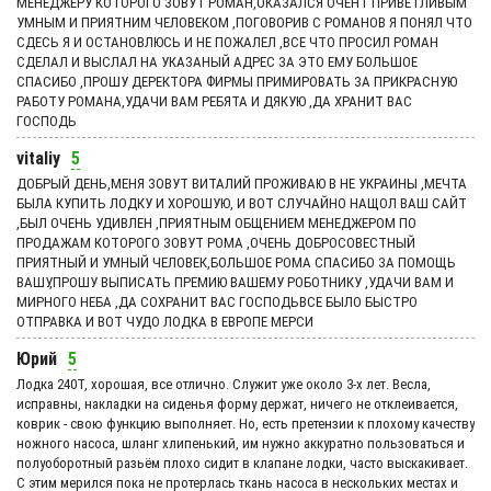
МЕНЕДЖЕРУ КОТОРОГО ЗОВУТ РОМАН,ОКАЗАЛСЯ ОЧЕНТ ПРИВЕТЛИВЫМ
УМНЫМ И ПРИЯТНИМ ЧЕЛОВЕКОМ ,ПОГОВОРИВ С РОМАНОВ Я ПОНЯЛ ЧТО
СДЕСЬ Я И ОСТАНОВЛЮСЬ И НЕ ПОЖАЛЕЛ ,ВСЕ ЧТО ПРОСИЛ РОМАН
СДЕЛАЛ И ВЫСЛАЛ НА УКАЗАНЫЙ АДРЕС ЗА ЭТО ЕМУ БОЛЬШОЕ
СПАСИБО ,ПРОШУ ДЕРЕКТОРА ФИРМЫ ПРИМИРОВАТЬ ЗА ПРИКРАСНУЮ
РАБОТУ РОМАНА,УДАЧИ ВАМ РЕБЯТА И ДЯКУЮ ,ДА ХРАНИТ ВАС
ГОСПОДЬ
vitaliy
5
ДОБРЫЙ ДЕНЬ,МЕНЯ ЗОВУТ ВИТАЛИЙ ПРОЖИВАЮ В НЕ УКРАИНЫ ,МЕЧТА
БЫЛА КУПИТЬ ЛОДКУ И ХОРОШУЮ, И ВОТ СЛУЧАЙНО НАЩОЛ ВАШ САЙТ
,БЫЛ ОЧЕНЬ УДИВЛЕН ,ПРИЯТНЫМ ОБЩЕНИЕМ МЕНЕДЖЕРОМ ПО
ПРОДАЖАМ КОТОРОГО ЗОВУТ РОМА ,ОЧЕНЬ ДОБРОСОВЕСТНЫЙ
ПРИЯТНЫЙ И УМНЫЙ ЧЕЛОВЕК,БОЛЬШОЕ РОМА СПАСИБО ЗА ПОМОЩЬ
ВАШУ,ПРОШУ ВЫПИСАТЬ ПРЕМИЮ ВАШЕМУ РОБОТНИКУ ,УДАЧИ ВАМ И
МИРНОГО НЕБА ,ДА СОХРАНИТ ВАС ГОСПОДЬВСЕ БЫЛО БЫСТРО
ОТПРАВКА И ВОТ ЧУДО ЛОДКА В ЕВРОПЕ МЕРСИ
Юрий
5
Лодка 240Т, хорошая, все отлично. Служит уже около 3-х лет. Весла,
исправны, накладки на сиденья форму держат, ничего не отклеивается,
коврик - свою функцию выполняет. Но, есть претензии к плохому качеству
ножного насоса, шланг хлипенький, им нужно аккуратно пользоваться и
полуоборотный разьём плохо сидит в клапане лодки, часто выскакивает.
С этим мерился пока не протерлась ткань насоса в нескольких местах и