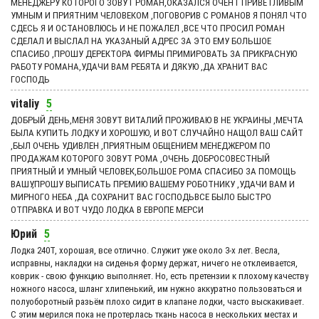
МЕНЕДЖЕРУ КОТОРОГО ЗОВУТ РОМАН,ОКАЗАЛСЯ ОЧЕНТ ПРИВЕТЛИВЫМ
УМНЫМ И ПРИЯТНИМ ЧЕЛОВЕКОМ ,ПОГОВОРИВ С РОМАНОВ Я ПОНЯЛ ЧТО
СДЕСЬ Я И ОСТАНОВЛЮСЬ И НЕ ПОЖАЛЕЛ ,ВСЕ ЧТО ПРОСИЛ РОМАН
СДЕЛАЛ И ВЫСЛАЛ НА УКАЗАНЫЙ АДРЕС ЗА ЭТО ЕМУ БОЛЬШОЕ
СПАСИБО ,ПРОШУ ДЕРЕКТОРА ФИРМЫ ПРИМИРОВАТЬ ЗА ПРИКРАСНУЮ
РАБОТУ РОМАНА,УДАЧИ ВАМ РЕБЯТА И ДЯКУЮ ,ДА ХРАНИТ ВАС
ГОСПОДЬ
vitaliy
5
ДОБРЫЙ ДЕНЬ,МЕНЯ ЗОВУТ ВИТАЛИЙ ПРОЖИВАЮ В НЕ УКРАИНЫ ,МЕЧТА
БЫЛА КУПИТЬ ЛОДКУ И ХОРОШУЮ, И ВОТ СЛУЧАЙНО НАЩОЛ ВАШ САЙТ
,БЫЛ ОЧЕНЬ УДИВЛЕН ,ПРИЯТНЫМ ОБЩЕНИЕМ МЕНЕДЖЕРОМ ПО
ПРОДАЖАМ КОТОРОГО ЗОВУТ РОМА ,ОЧЕНЬ ДОБРОСОВЕСТНЫЙ
ПРИЯТНЫЙ И УМНЫЙ ЧЕЛОВЕК,БОЛЬШОЕ РОМА СПАСИБО ЗА ПОМОЩЬ
ВАШУ,ПРОШУ ВЫПИСАТЬ ПРЕМИЮ ВАШЕМУ РОБОТНИКУ ,УДАЧИ ВАМ И
МИРНОГО НЕБА ,ДА СОХРАНИТ ВАС ГОСПОДЬВСЕ БЫЛО БЫСТРО
ОТПРАВКА И ВОТ ЧУДО ЛОДКА В ЕВРОПЕ МЕРСИ
Юрий
5
Лодка 240Т, хорошая, все отлично. Служит уже около 3-х лет. Весла,
исправны, накладки на сиденья форму держат, ничего не отклеивается,
коврик - свою функцию выполняет. Но, есть претензии к плохому качеству
ножного насоса, шланг хлипенький, им нужно аккуратно пользоваться и
полуоборотный разьём плохо сидит в клапане лодки, часто выскакивает.
С этим мерился пока не протерлась ткань насоса в нескольких местах и