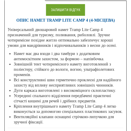
ЗАЛИШИТИ ВІДГУК
ОПИС НАМЕТ TRAMP LITE CAMP 4 (4-МІСЦЕВА)
Універсальний двошаровий намет Tramp Lite Camp 4
призначений для туризму, полювання, риболовлі. Зручне
чотиримісне похідне житло оптимально забезпечує хороші
умови для мандрівників і відпочивальників з весни до осені.
Намет має два входи і два тамбури з додатковим
антимоскітним захистом, за формою – напівбочка.
Зовнішній тент чотиримісного намету виготовлений з
поліестеру, стійкого до вологи, вогню, ультрафіолетових
променів.
Всі конструктивні шви герметично проклеєні для надійного
захисту від впливу несприятливих зовнішніх чинників.
Дуги каркаса виготовлені з високоміцного склопластику.
Усередині спального відділення передбачені практичні
сітчасті кишені для речей і дрібних предметів.
Кріплення внутрішнього намету Tramp Lite Camp 4 легко
виконується за допомогою спеціальних пластикових засувок.
Вентиляційні клапани оснащені стрічкою-липучкою для
зручної фіксації.