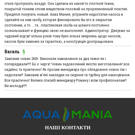
стала пропускать воздух. Она сделана из какой-то плотной ткани,
покрытой тонким слоем веществом похожей на прорезиненный пластик.
Придется покупать новый. Аква Мания, устраните недостатки насоса и
сделайте на нем скобу, которая фиксировала бы его в закрытом
состоянии, а то ... та...пластиковая скоба на шланге постоянно
соскальзывает и функцию свою не выполняет. Адмiнiстратор: Дякуємо за
чудовий вiдгук! кілька років тому було кілька звернень щодо насосів,
насоси були замінені за гарантією, а конструкція доопрацьована.
Василь
5
Замовив човен 260т. Виконали замовлення за два тижні як і
попереджали!!!! Бо є черга! Човен задоволений якістю виготовлення! все
надійно та практично! Як просив менеджера про обладнання човна так і
надіслали!! Замовив м'які накладки на сидіння та турбіну для накачування.
Все практично! Велике спасибі менеджеру Роману і всім професіоналам!!
Ви молодці!!!!
НАШІ КОНТАКТИ