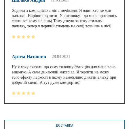
Шалько Андрій
12.05.2021
Ходили з компанією в ліс з ночівлею. Я один хто не мав
палатки. Вирішив купити. У висновку - до мене просились
спати всі кому не лінь) Тому дякую за таку стильну
палатку, тепер я перший хлопець на селі) точніше в лісі)
Артем Наташин
28.04.2021
Ну я хочу сказати що саму головну функцію для мене вона
виконує. А саме дихаючий матеріал. Я терпіти не можу
того ефекту паркості в якому неможливо дихати влітку при
добрячій спеці. А тут дуже комфортно!
ДОСТАВКА