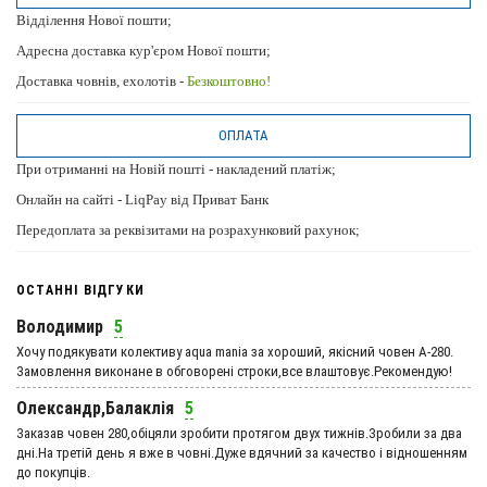
Відділення Нової пошти;
Адресна доставка кур'єром Нової пошти;
Доставка човнів, ехолотів -
Безкоштовно!
ОПЛАТА
При отриманні на Новій пошті - накладений платіж;
Онлайн на сайті - LiqPay від Приват Банк
Передоплата за реквізитами на розрахунковий рахунок;
ОСТАННІ ВІДГУКИ
Володимир
5
Хочу подякувати колективу aqua mania за хороший, якісний човен А-280.
Замовлення виконане в обговорені строки,все влаштовує.Рекомендую!
Олександр,Балаклія
5
Заказав човен 280,обіцяли зробити протягом двух тижнів.Зробили за два
дні.На третій день я вже в човні.Дуже вдячний за качество і відношенням
до покупців.