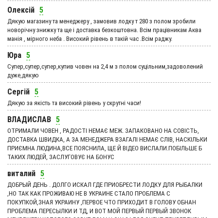
Олексій
5
Дякую магазину та менеджеру , замовив лодку т 280 з полом зробили
новорічну знижку та ще і доставка безкоштовна. Всім працівникам Аква
манія , мірного неба . Високий рівень в такій час .Всім раджу.
Юра
5
Супер,супер,супер,купив човен на 2,4 м з полом суцільним,задоволений
дуже,дякую
Сергій
5
Дякую за якість та високий рівень у скрутні часи!
ВЛАДИСЛАВ
5
ОТРИМАЛИ ЧОВЕН , РАДОСТІ НЕМАЄ МЕЖ. ЗАПАКОВАНО НА СОВІСТЬ,
ДОСТАВКА ШВИДКА, А ЗА МЕНЕДЖЕРА ВЗАГАЛІ НЕМАЄ СЛІВ, НАСКІЛЬКИ
ПРИЄМНА ЛЮДИНА,ВСЕ ПОЯСНИЛА, ЩЕ Й ВІДЕО ВИСЛАЛИ.ПОБІЛЬШЕ Б
ТАКИХ ЛЮДЕЙ, ЗАСЛУГОВУЄ НА БОНУС
виталий
5
ДОБРЫЙ ДЕНЬ . ДОЛГО ИСКАЛ ГДЕ ПРИОБРЕСТИ ЛОДКУ ДЛЯ РЫБАЛКИ
,НО ТАК КАК ПРОЖИВАЮ НЕ В УКРАИНЕ СТАЛО ПРОБЛЕМА С
ПОКУПКОЙ,ЗНАЯ УКРАИНУ ,ПЕРВОЕ ЧТО ПРИХОДИТ В ГОЛОВУ ОБНАН
ПРОБЛЕМА ПЕРЕСЫЛКИ И ТД, И ВОТ МОЙ ПЕРВЫЙ ПЕРВЫЙ ЗВОНОК