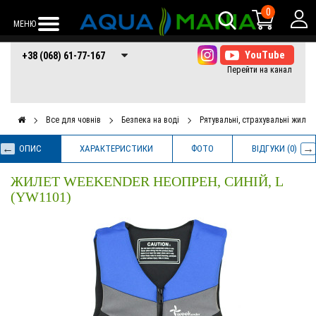
0
МЕНЮ
+38 (068) 61-77-
+38 (066) 61-77-
+38 (073) 61-77-
+38 (068) 61-77-167
167
167
167
Все для човнів
Безпека на воді
Рятувальні, страхувальні жилет
ОПИС
ХАРАКТЕРИСТИКИ
ФОТО
ВІДГУКИ (0)
ЖИЛЕТ WEEKENDER НЕОПРЕН, СИНІЙ, L
(YW1101)