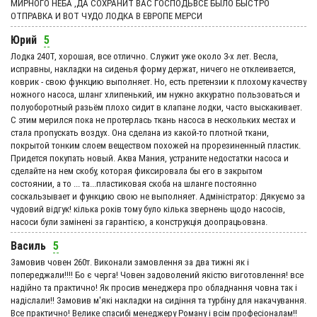
МИРНОГО НЕБА ,ДА СОХРАНИТ ВАС ГОСПОДЬВСЕ БЫЛО БЫСТРО
ОТПРАВКА И ВОТ ЧУДО ЛОДКА В ЕВРОПЕ МЕРСИ
Юрий
5
Лодка 240Т, хорошая, все отлично. Служит уже около 3-х лет. Весла,
исправны, накладки на сиденья форму держат, ничего не отклеивается,
коврик - свою функцию выполняет. Но, есть претензии к плохому качеству
ножного насоса, шланг хлипенький, им нужно аккуратно пользоваться и
полуоборотный разьём плохо сидит в клапане лодки, часто выскакивает.
С этим мерился пока не протерлась ткань насоса в нескольких местах и
стала пропускать воздух. Она сделана из какой-то плотной ткани,
покрытой тонким слоем веществом похожей на прорезиненный пластик.
Придется покупать новый. Аква Мания, устраните недостатки насоса и
сделайте на нем скобу, которая фиксировала бы его в закрытом
состоянии, а то ... та...пластиковая скоба на шланге постоянно
соскальзывает и функцию свою не выполняет. Адмiнiстратор: Дякуємо за
чудовий вiдгук! кілька років тому було кілька звернень щодо насосів,
насоси були замінені за гарантією, а конструкція доопрацьована.
Василь
5
Замовив човен 260т. Виконали замовлення за два тижні як і
попереджали!!!! Бо є черга! Човен задоволений якістю виготовлення! все
надійно та практично! Як просив менеджера про обладнання човна так і
надіслали!! Замовив м'які накладки на сидіння та турбіну для накачування.
Все практично! Велике спасибі менеджеру Роману і всім професіоналам!!