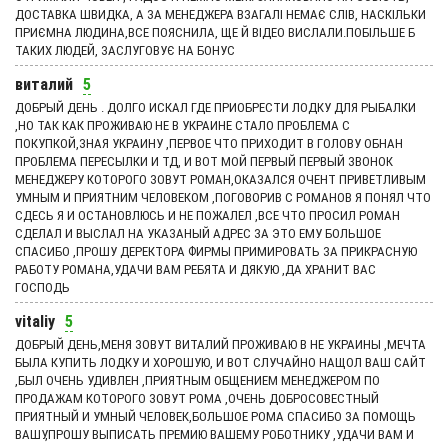
ДОСТАВКА ШВИДКА, А ЗА МЕНЕДЖЕРА ВЗАГАЛІ НЕМАЄ СЛІВ, НАСКІЛЬКИ
ПРИЄМНА ЛЮДИНА,ВСЕ ПОЯСНИЛА, ЩЕ Й ВІДЕО ВИСЛАЛИ.ПОБІЛЬШЕ Б
ТАКИХ ЛЮДЕЙ, ЗАСЛУГОВУЄ НА БОНУС
виталий
5
ДОБРЫЙ ДЕНЬ . ДОЛГО ИСКАЛ ГДЕ ПРИОБРЕСТИ ЛОДКУ ДЛЯ РЫБАЛКИ
,НО ТАК КАК ПРОЖИВАЮ НЕ В УКРАИНЕ СТАЛО ПРОБЛЕМА С
ПОКУПКОЙ,ЗНАЯ УКРАИНУ ,ПЕРВОЕ ЧТО ПРИХОДИТ В ГОЛОВУ ОБНАН
ПРОБЛЕМА ПЕРЕСЫЛКИ И ТД, И ВОТ МОЙ ПЕРВЫЙ ПЕРВЫЙ ЗВОНОК
МЕНЕДЖЕРУ КОТОРОГО ЗОВУТ РОМАН,ОКАЗАЛСЯ ОЧЕНТ ПРИВЕТЛИВЫМ
УМНЫМ И ПРИЯТНИМ ЧЕЛОВЕКОМ ,ПОГОВОРИВ С РОМАНОВ Я ПОНЯЛ ЧТО
СДЕСЬ Я И ОСТАНОВЛЮСЬ И НЕ ПОЖАЛЕЛ ,ВСЕ ЧТО ПРОСИЛ РОМАН
СДЕЛАЛ И ВЫСЛАЛ НА УКАЗАНЫЙ АДРЕС ЗА ЭТО ЕМУ БОЛЬШОЕ
СПАСИБО ,ПРОШУ ДЕРЕКТОРА ФИРМЫ ПРИМИРОВАТЬ ЗА ПРИКРАСНУЮ
РАБОТУ РОМАНА,УДАЧИ ВАМ РЕБЯТА И ДЯКУЮ ,ДА ХРАНИТ ВАС
ГОСПОДЬ
vitaliy
5
ДОБРЫЙ ДЕНЬ,МЕНЯ ЗОВУТ ВИТАЛИЙ ПРОЖИВАЮ В НЕ УКРАИНЫ ,МЕЧТА
БЫЛА КУПИТЬ ЛОДКУ И ХОРОШУЮ, И ВОТ СЛУЧАЙНО НАЩОЛ ВАШ САЙТ
,БЫЛ ОЧЕНЬ УДИВЛЕН ,ПРИЯТНЫМ ОБЩЕНИЕМ МЕНЕДЖЕРОМ ПО
ПРОДАЖАМ КОТОРОГО ЗОВУТ РОМА ,ОЧЕНЬ ДОБРОСОВЕСТНЫЙ
ПРИЯТНЫЙ И УМНЫЙ ЧЕЛОВЕК,БОЛЬШОЕ РОМА СПАСИБО ЗА ПОМОЩЬ
ВАШУ,ПРОШУ ВЫПИСАТЬ ПРЕМИЮ ВАШЕМУ РОБОТНИКУ ,УДАЧИ ВАМ И