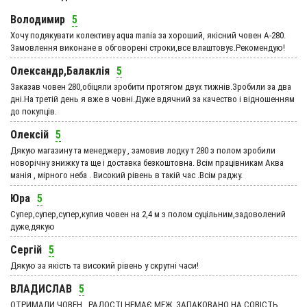
Володимир
5
Хочу подякувати колективу aqua mania за хороший, якісний човен А-280.
Замовлення виконане в обговорені строки,все влаштовує.Рекомендую!
Олександр,Балаклія
5
Заказав човен 280,обіцяли зробити протягом двух тижнів.Зробили за два
дні.На третій день я вже в човні.Дуже вдячний за качество і відношенням
до покупців.
Олексій
5
Дякую магазину та менеджеру , замовив лодку т 280 з полом зробили
новорічну знижку та ще і доставка безкоштовна. Всім працівникам Аква
манія , мірного неба . Високий рівень в такій час .Всім раджу.
Юра
5
Супер,супер,супер,купив човен на 2,4 м з полом суцільним,задоволений
дуже,дякую
Сергій
5
Дякую за якість та високий рівень у скрутні часи!
ВЛАДИСЛАВ
5
ОТРИМАЛИ ЧОВЕН , РАДОСТІ НЕМАЄ МЕЖ. ЗАПАКОВАНО НА СОВІСТЬ,