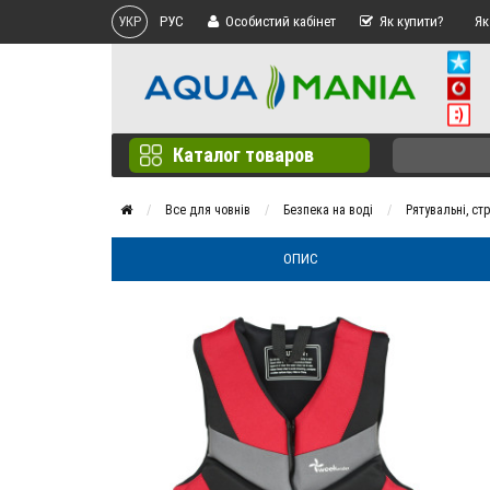
УКР
РУС
Особистий кабінет
Як купити?
Як
Каталог товаров
Все для човнів
Безпека на воді
Рятувальні, ст
ОПИС