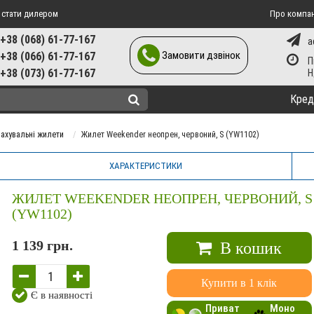
 стати дилером
Про компа
+38 (068) 61-77-167
a
Замовити дзвінок
+38 (066) 61-77-167
П
+38 (073) 61-77-167
Кред
рахувальні жилети
Жилет Weekender неопрен, червоний, S (YW1102)
ХАРАКТЕРИСТИКИ
ЖИЛЕТ WEEKENDER НЕОПРЕН, ЧЕРВОНИЙ, S
(YW1102)
1 139 грн.
В кошик
Купити в 1 клік
Є в наявності
Приват
Моно