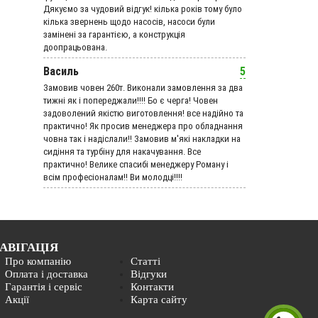
Дякуємо за чудовий вiдгук! кілька років тому було
кілька звернень щодо насосів, насоси були
замінені за гарантією, а конструкція
доопрацьована.
Василь
5
Замовив човен 260т. Виконали замовлення за два
тижні як і попереджали!!!! Бо є черга! Човен
задоволений якістю виготовлення! все надійно та
практично! Як просив менеджера про обладнання
човна так і надіслали!! Замовив м'які накладки на
сидіння та турбіну для накачування. Все
практично! Велике спасибі менеджеру Роману і
всім професіоналам!! Ви молодці!!!!
АВІГАЦІЯ
Про компанію
Статті
Оплата і доставка
Відгуки
Гарантія і сервіс
Контакти
Акції
Карта сайту