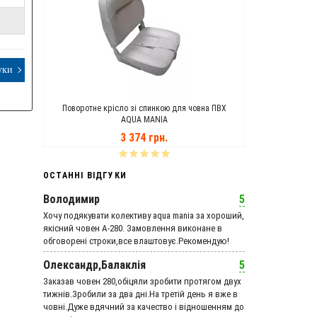
уки
ANIA
Поворотне крісло зі спинкою для човна ПВХ
Транцеві Кол
AQUA MANIA
3 374 грн.
ОСТАННІ ВІДГУКИ
Володимир
5
Хочу подякувати колективу aqua mania за хороший,
якісний човен А-280. Замовлення виконане в
обговорені строки,все влаштовує.Рекомендую!
Олександр,Балаклія
5
Заказав човен 280,обіцяли зробити протягом двух
тижнів.Зробили за два дні.На третій день я вже в
човні.Дуже вдячний за качество і відношенням до