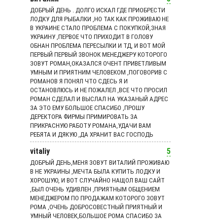
ДОБРЫЙ ДЕНЬ . ДОЛГО ИСКАЛ ГДЕ ПРИОБРЕСТИ
ЛОДКУ ДЛЯ РЫБАЛКИ ,НО ТАК КАК ПРОЖИВАЮ НЕ
В УКРАИНЕ СТАЛО ПРОБЛЕМА С ПОКУПКОЙ,ЗНАЯ
УКРАИНУ ,ПЕРВОЕ ЧТО ПРИХОДИТ В ГОЛОВУ
ОБНАН ПРОБЛЕМА ПЕРЕСЫЛКИ И ТД, И ВОТ МОЙ
ПЕРВЫЙ ПЕРВЫЙ ЗВОНОК МЕНЕДЖЕРУ КОТОРОГО
ЗОВУТ РОМАН,ОКАЗАЛСЯ ОЧЕНТ ПРИВЕТЛИВЫМ
УМНЫМ И ПРИЯТНИМ ЧЕЛОВЕКОМ ,ПОГОВОРИВ С
РОМАНОВ Я ПОНЯЛ ЧТО СДЕСЬ Я И
ОСТАНОВЛЮСЬ И НЕ ПОЖАЛЕЛ ,ВСЕ ЧТО ПРОСИЛ
РОМАН СДЕЛАЛ И ВЫСЛАЛ НА УКАЗАНЫЙ АДРЕС
ЗА ЭТО ЕМУ БОЛЬШОЕ СПАСИБО ,ПРОШУ
ДЕРЕКТОРА ФИРМЫ ПРИМИРОВАТЬ ЗА
ПРИКРАСНУЮ РАБОТУ РОМАНА,УДАЧИ ВАМ
РЕБЯТА И ДЯКУЮ ,ДА ХРАНИТ ВАС ГОСПОДЬ
vitaliy
5
ДОБРЫЙ ДЕНЬ,МЕНЯ ЗОВУТ ВИТАЛИЙ ПРОЖИВАЮ
В НЕ УКРАИНЫ ,МЕЧТА БЫЛА КУПИТЬ ЛОДКУ И
ХОРОШУЮ, И ВОТ СЛУЧАЙНО НАЩОЛ ВАШ САЙТ
,БЫЛ ОЧЕНЬ УДИВЛЕН ,ПРИЯТНЫМ ОБЩЕНИЕМ
МЕНЕДЖЕРОМ ПО ПРОДАЖАМ КОТОРОГО ЗОВУТ
РОМА ,ОЧЕНЬ ДОБРОСОВЕСТНЫЙ ПРИЯТНЫЙ И
УМНЫЙ ЧЕЛОВЕК,БОЛЬШОЕ РОМА СПАСИБО ЗА