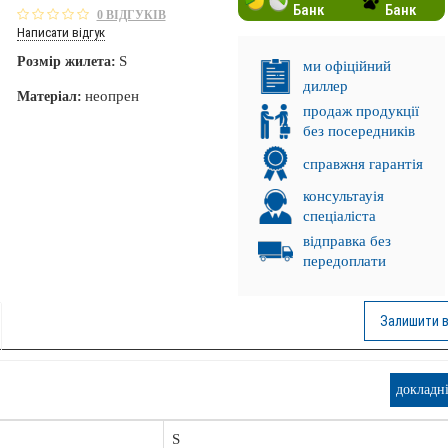
Банк
Банк
0 ВІДГУКІВ
Написати відгук
S
Розмір жилета:
ми офіційний
диллер
неопрен
Матеріал:
продаж продукції
без посередників
справжня гарантія
консультауія
спеціаліста
відправка без
передоплати
Залишити в
докладн
. ПРОМІНЬ!
НКА!
S