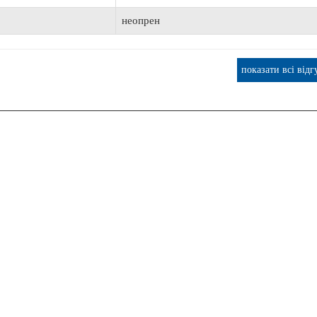
ОШТОВНА ДОСТАВКА
неопрен
показати всі відг
т Lowrance Elite FS 9 с датчиком Active
Транспортувальний Тент AQUA M
Imaging 3-in-1
АМК-360
65 520 грн.
2 734 грн.