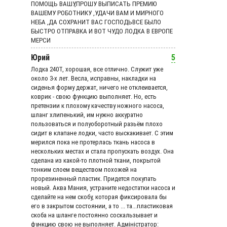
ПОМОЩЬ ВАШУ,ПРОШУ ВЫПИСАТЬ ПРЕМИЮ
ВАШЕМУ РОБОТНИКУ ,УДАЧИ ВАМ И МИРНОГО
НЕБА ,ДА СОХРАНИТ ВАС ГОСПОДЬВСЕ БЫЛО
БЫСТРО ОТПРАВКА И ВОТ ЧУДО ЛОДКА В ЕВРОПЕ
МЕРСИ
Юрий
5
Лодка 240Т, хорошая, все отлично. Служит уже
около 3-х лет. Весла, исправны, накладки на
сиденья форму держат, ничего не отклеивается,
коврик - свою функцию выполняет. Но, есть
претензии к плохому качеству ножного насоса,
шланг хлипенький, им нужно аккуратно
пользоваться и полуоборотный разьём плохо
сидит в клапане лодки, часто выскакивает. С этим
мерился пока не протерлась ткань насоса в
нескольких местах и стала пропускать воздух. Она
сделана из какой-то плотной ткани, покрытой
тонким слоем веществом похожей на
прорезиненный пластик. Придется покупать
новый. Аква Мания, устраните недостатки насоса и
сделайте на нем скобу, которая фиксировала бы
его в закрытом состоянии, а то ... та...пластиковая
скоба на шланге постоянно соскальзывает и
функцию свою не выполняет. Адмiнiстратор: