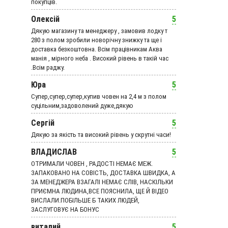
покупців.
Олексій
5
Дякую магазину та менеджеру , замовив лодку т
280 з полом зробили новорічну знижку та ще і
доставка безкоштовна. Всім працівникам Аква
манія , мірного неба . Високий рівень в такій час
.Всім раджу.
Юра
5
Супер,супер,супер,купив човен на 2,4 м з полом
суцільним,задоволений дуже,дякую
Сергій
5
Дякую за якість та високий рівень у скрутні часи!
ВЛАДИСЛАВ
5
ОТРИМАЛИ ЧОВЕН , РАДОСТІ НЕМАЄ МЕЖ.
ЗАПАКОВАНО НА СОВІСТЬ, ДОСТАВКА ШВИДКА, А
ЗА МЕНЕДЖЕРА ВЗАГАЛІ НЕМАЄ СЛІВ, НАСКІЛЬКИ
ПРИЄМНА ЛЮДИНА,ВСЕ ПОЯСНИЛА, ЩЕ Й ВІДЕО
ВИСЛАЛИ.ПОБІЛЬШЕ Б ТАКИХ ЛЮДЕЙ,
ЗАСЛУГОВУЄ НА БОНУС
виталий
5