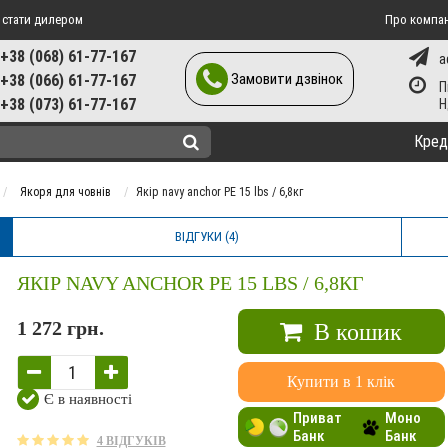
 стати дилером
Про компа
+38 (068) 61-77-167
a
Замовити дзвінок
+38 (066) 61-77-167
П
+38 (073) 61-77-167
Кред
Якоря для човнів
Якір navy anchor PE 15 lbs / 6,8кг
ВІДГУКИ (4)
ЯКІР NAVY ANCHOR PE 15 LBS / 6,8КГ
1 272 грн.
В кошик
Купити в 1 клік
Є в наявності
Приват
Моно
Банк
Банк
4 ВІДГУКІВ