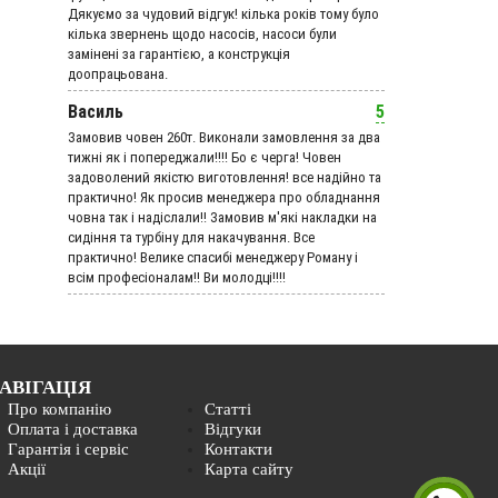
Дякуємо за чудовий вiдгук! кілька років тому було
кілька звернень щодо насосів, насоси були
замінені за гарантією, а конструкція
доопрацьована.
Василь
5
Замовив човен 260т. Виконали замовлення за два
тижні як і попереджали!!!! Бо є черга! Човен
задоволений якістю виготовлення! все надійно та
практично! Як просив менеджера про обладнання
човна так і надіслали!! Замовив м'які накладки на
сидіння та турбіну для накачування. Все
практично! Велике спасибі менеджеру Роману і
всім професіоналам!! Ви молодці!!!!
АВІГАЦІЯ
Про компанію
Статті
Оплата і доставка
Відгуки
Гарантія і сервіс
Контакти
Акції
Карта сайту