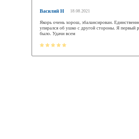
Василий Н
18.08.2021
Якорь очень хорош, збалансирован. Единственное
упирался об ушко с другой стороны. Я первый р
было. Удачи всем