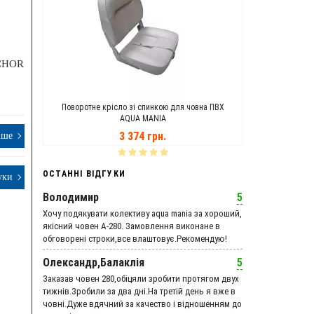
NCHOR
ANIA
Поворотне крісло зі спинкою для човна ПВХ
Транцеві Кол
AQUA MANIA
3 374 грн.
іше
ОСТАННІ ВІДГУКИ
уки
Володимир
5
Хочу подякувати колективу aqua mania за хороший,
якісний човен А-280. Замовлення виконане в
обговорені строки,все влаштовує.Рекомендую!
Олександр,Балаклія
5
Заказав човен 280,обіцяли зробити протягом двух
тижнів.Зробили за два дні.На третій день я вже в
човні.Дуже вдячний за качество і відношенням до