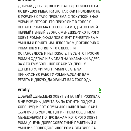
ДОБРЫЙ ДЕНЬ . ДОЛГО ИСКАЛ ГДЕ ПРИОБРЕСТИ
ЛОДКУ ДЛЯ РЫБАЛКИ ,НО ТАК КАК ПРОЖИВАЮ НЕ
В УКРАИНЕ СТАЛО ПРОБЛЕМА С ПОКУПКОЙ,ЗНАЯ
УКРАИНУ ,ПЕРВОЕ ЧТО ПРИХОДИТ В ГОЛОВУ
ОБНАН ПРОБЛЕМА ПЕРЕСЫЛКИ И ТД, И ВОТ МОЙ
ПЕРВЫЙ ПЕРВЫЙ ЗВОНОК МЕНЕДЖЕРУ КОТОРОГО
ЗОВУТ РОМАН,ОКАЗАЛСЯ ОЧЕНТ ПРИВЕТЛИВЫМ
УМНЫМ И ПРИЯТНИМ ЧЕЛОВЕКОМ ,ПОГОВОРИВ С
РОМАНОВ Я ПОНЯЛ ЧТО СДЕСЬ Я И
ОСТАНОВЛЮСЬ И НЕ ПОЖАЛЕЛ ,ВСЕ ЧТО ПРОСИЛ
РОМАН СДЕЛАЛ И ВЫСЛАЛ НА УКАЗАНЫЙ АДРЕС
ЗА ЭТО ЕМУ БОЛЬШОЕ СПАСИБО ,ПРОШУ
ДЕРЕКТОРА ФИРМЫ ПРИМИРОВАТЬ ЗА
ПРИКРАСНУЮ РАБОТУ РОМАНА,УДАЧИ ВАМ
РЕБЯТА И ДЯКУЮ ,ДА ХРАНИТ ВАС ГОСПОДЬ
vitaliy
5
ДОБРЫЙ ДЕНЬ,МЕНЯ ЗОВУТ ВИТАЛИЙ ПРОЖИВАЮ
В НЕ УКРАИНЫ ,МЕЧТА БЫЛА КУПИТЬ ЛОДКУ И
ХОРОШУЮ, И ВОТ СЛУЧАЙНО НАЩОЛ ВАШ САЙТ
,БЫЛ ОЧЕНЬ УДИВЛЕН ,ПРИЯТНЫМ ОБЩЕНИЕМ
МЕНЕДЖЕРОМ ПО ПРОДАЖАМ КОТОРОГО ЗОВУТ
РОМА ,ОЧЕНЬ ДОБРОСОВЕСТНЫЙ ПРИЯТНЫЙ И
УМНЫЙ ЧЕЛОВЕК,БОЛЬШОЕ РОМА СПАСИБО ЗА