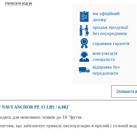
Написати відгук
ми офіційний
диллер
продаж продукції
без посередників
справжня гарантія
консультауія
спеціаліста
відправка без
передоплати
Залишити в
NAVY ANCHOR PE 15 LBS / 6,8КГ
дять для невеликих човнів до 18 "футів.
. ПРОМІНЬ!
риттям, що забезпечує тривалу експлуатацію в прісній і солоній воді
НКА!