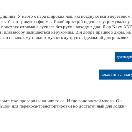
ОШТОВНА ДОСТАВКА
ційна. У нього є пара широких лап, які поєднуються з веретеном.
го. У лап трикутна форма. Такий пристрій підсилює утримувальну
й демонструє отримане зусилля без руху і виходу з дна. Якір Navy A
і плавзасобу залишається нерухомим. Він добре працює з дном, на
човен на кволому піщано-мулистому ґрунті. Ідеальний для річкових
т Lowrance Elite FS 9 с датчиком Active
Транспортувальний Тент AQUA M
Imaging 3-in-1
АМК-360
65 520 грн.
2 734 грн.
докладн
показати всі відг
рьте уже проверял и на иле тоже. И где водоростей много. Он
льшой для переноса/транспортировки но достаточный для лодки.