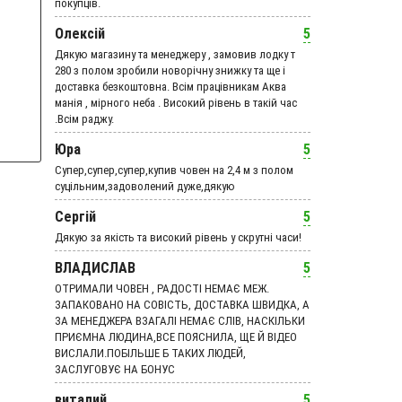
покупців.
Олексій
5
Дякую магазину та менеджеру , замовив лодку т
280 з полом зробили новорічну знижку та ще і
доставка безкоштовна. Всім працівникам Аква
манія , мірного неба . Високий рівень в такій час
.Всім раджу.
Юра
5
Супер,супер,супер,купив човен на 2,4 м з полом
суцільним,задоволений дуже,дякую
Сергій
5
Дякую за якість та високий рівень у скрутні часи!
ВЛАДИСЛАВ
5
ОТРИМАЛИ ЧОВЕН , РАДОСТІ НЕМАЄ МЕЖ.
ЗАПАКОВАНО НА СОВІСТЬ, ДОСТАВКА ШВИДКА, А
ЗА МЕНЕДЖЕРА ВЗАГАЛІ НЕМАЄ СЛІВ, НАСКІЛЬКИ
ПРИЄМНА ЛЮДИНА,ВСЕ ПОЯСНИЛА, ЩЕ Й ВІДЕО
ВИСЛАЛИ.ПОБІЛЬШЕ Б ТАКИХ ЛЮДЕЙ,
ЗАСЛУГОВУЄ НА БОНУС
виталий
5