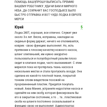
ПОМОЩЬ ВАШУ,ПРОШУ ВЫПИСАТЬ ПРЕМИЮ
ВАШЕМУ РОБОТНИКУ ,УДАЧИ ВАМ И МИРНОГО
НЕБА ,ДА СОХРАНИТ ВАС ГОСПОДЬВСЕ БЫЛО
БЫСТРО ОТПРАВКА И ВОТ ЧУДО ЛОДКА В ЕВРОПЕ
МЕРСИ
Юрий
5
Лодка 240Т, хорошая, все отлично. Служит уже
около 3-х лет. Весла, исправны, накладки на
сиденья форму держат, ничего не отклеивается,
коврик - свою функцию выполняет. Но, есть
претензии к плохому качеству ножного насоса,
шланг хлипенький, им нужно аккуратно
пользоваться и полуоборотный разьём плохо
сидит в клапане лодки, часто выскакивает. С этим
мерился пока не протерлась ткань насоса в
нескольких местах и стала пропускать воздух. Она
сделана из какой-то плотной ткани, покрытой
тонким слоем веществом похожей на
прорезиненный пластик. Придется покупать
новый. Аква Мания, устраните недостатки насоса и
сделайте на нем скобу, которая фиксировала бы
его в закрытом состоянии, а то ... та...пластиковая
скоба на шланге постоянно соскальзывает и
функцию свою не выполняет. Адмiнiстратор: