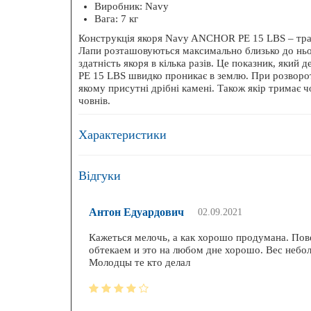
Виробник: Navy
БЕЗК
Вага: 7 кг
Конструкція якоря Navy ANCHOR PE 15 LBS – тради
Лапи розташовуються максимально близько до ньо
здатність якоря в кілька разів. Це показник, яки
PE 15 LBS швидко проникає в землю. При розворот
якому присутні дрібні камені. Також якір тримає 
човнів.
Ехоло
Характеристики
Відгуки
Антон Едуардович
02.09.2021
Кажеться мелочь, а как хорошо продумана. Пове
обтекаем и это на любом дне хорошо. Вес небо
Молодцы те кто делал