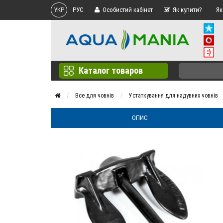
УКР
РУС
Особистий кабінет
Як купити?
Як
Каталог товаров
Все для човнів
Устаткування для надувних човнів
ОПИС