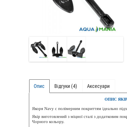
Опис
Відгуки (4)
Aксесуари
ОПИС ЯКІР 
Якоря Navy c полімерним покриттям ідеально підхо
+ БОК
Якір виготовлений з міцної сталі з додатковим пок
Чорного кольору.
НОВИ