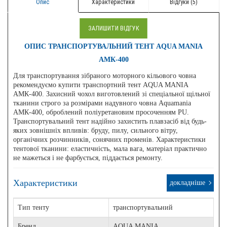
Опис
Характеристики
Відгуки (5)
ЗАЛИШИТИ ВІДГУК
ОПИС ТРАНСПОРТУВАЛЬНИЙ ТЕНТ AQUA MANIA
АМК-400
Для транспортування зібраного моторного кільового човна
рекомендуємо купити транспортний тент AQUA MANIA
АМК-400. Захисний чохол виготовлений зі спеціальної щільної
тканини строго за розмірами надувного човна Aquamania
АМК-400, оброблений поліуретановим просоченням PU.
Транспортувальний тент надійно захистить плавзасіб від будь-
яких зовнішніх впливів: бруду, пилу, сильного вітру,
органічних розчинників, сонячних променів. Характеристики
тентової тканини: еластичність, мала вага, матеріал практично
не мажеться і не фарбується, піддається ремонту.
Характеристики
докладніше
Тип тенту
транспортувальний
Бренд
AQUA MANIA