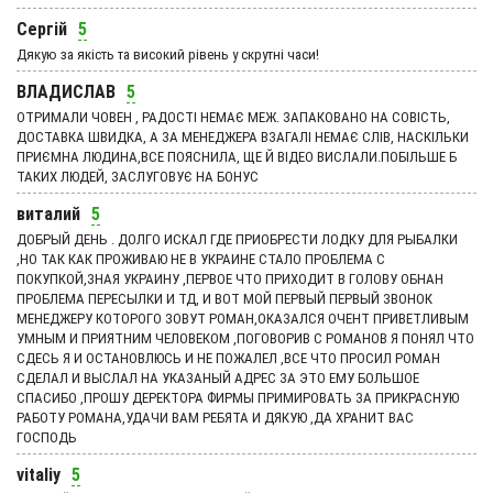
Сергій
5
Дякую за якість та високий рівень у скрутні часи!
ВЛАДИСЛАВ
5
ОТРИМАЛИ ЧОВЕН , РАДОСТІ НЕМАЄ МЕЖ. ЗАПАКОВАНО НА СОВІСТЬ,
ДОСТАВКА ШВИДКА, А ЗА МЕНЕДЖЕРА ВЗАГАЛІ НЕМАЄ СЛІВ, НАСКІЛЬКИ
ПРИЄМНА ЛЮДИНА,ВСЕ ПОЯСНИЛА, ЩЕ Й ВІДЕО ВИСЛАЛИ.ПОБІЛЬШЕ Б
ТАКИХ ЛЮДЕЙ, ЗАСЛУГОВУЄ НА БОНУС
виталий
5
ДОБРЫЙ ДЕНЬ . ДОЛГО ИСКАЛ ГДЕ ПРИОБРЕСТИ ЛОДКУ ДЛЯ РЫБАЛКИ
,НО ТАК КАК ПРОЖИВАЮ НЕ В УКРАИНЕ СТАЛО ПРОБЛЕМА С
ПОКУПКОЙ,ЗНАЯ УКРАИНУ ,ПЕРВОЕ ЧТО ПРИХОДИТ В ГОЛОВУ ОБНАН
ПРОБЛЕМА ПЕРЕСЫЛКИ И ТД, И ВОТ МОЙ ПЕРВЫЙ ПЕРВЫЙ ЗВОНОК
МЕНЕДЖЕРУ КОТОРОГО ЗОВУТ РОМАН,ОКАЗАЛСЯ ОЧЕНТ ПРИВЕТЛИВЫМ
УМНЫМ И ПРИЯТНИМ ЧЕЛОВЕКОМ ,ПОГОВОРИВ С РОМАНОВ Я ПОНЯЛ ЧТО
СДЕСЬ Я И ОСТАНОВЛЮСЬ И НЕ ПОЖАЛЕЛ ,ВСЕ ЧТО ПРОСИЛ РОМАН
СДЕЛАЛ И ВЫСЛАЛ НА УКАЗАНЫЙ АДРЕС ЗА ЭТО ЕМУ БОЛЬШОЕ
СПАСИБО ,ПРОШУ ДЕРЕКТОРА ФИРМЫ ПРИМИРОВАТЬ ЗА ПРИКРАСНУЮ
РАБОТУ РОМАНА,УДАЧИ ВАМ РЕБЯТА И ДЯКУЮ ,ДА ХРАНИТ ВАС
ГОСПОДЬ
vitaliy
5