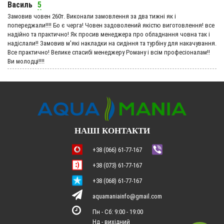
Василь
5
Замовив човен 260т. Виконали замовлення за два тижні як і
попереджали!!!! Бо є черга! Човен задоволений якістю виготовлення! все
надійно та практично! Як просив менеджера про обладнання човна так і
надіслали!! Замовив м'які накладки на сидіння та турбіну для накачування.
Все практично! Велике спасибі менеджеру Роману і всім професіоналам!!
Ви молодці!!!!
НАШІ КОНТАКТИ
+38 (066) 61-77-167
+38 (073) 61-77-167
+38 (068) 61-77-167
aquamaniainfo@gmail.com
Пн - Сб: 9:00 - 19:00