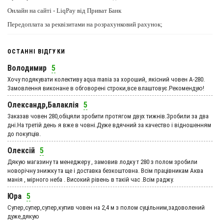
Онлайн на сайті - LiqPay від Приват Банк
Передоплата за реквізитами на розрахунковий рахунок;
ОСТАННІ ВІДГУКИ
Володимир
5
Хочу подякувати колективу aqua mania за хороший, якісний човен А-280.
Замовлення виконане в обговорені строки,все влаштовує.Рекомендую!
Олександр,Балаклія
5
Заказав човен 280,обіцяли зробити протягом двух тижнів.Зробили за два
дні.На третій день я вже в човні.Дуже вдячний за качество і відношенням
до покупців.
Олексій
5
Дякую магазину та менеджеру , замовив лодку т 280 з полом зробили
новорічну знижку та ще і доставка безкоштовна. Всім працівникам Аква
манія , мірного неба . Високий рівень в такій час .Всім раджу.
Юра
5
Супер,супер,супер,купив човен на 2,4 м з полом суцільним,задоволений
дуже,дякую