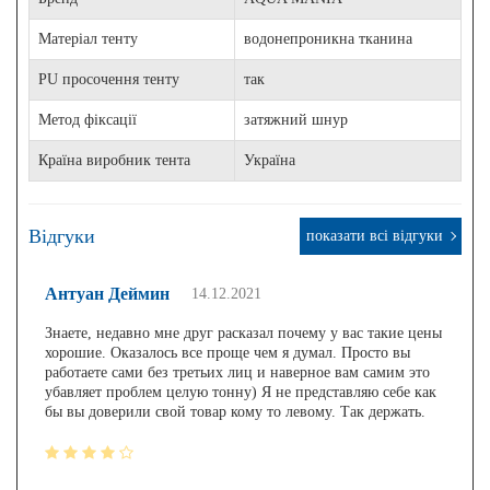
Матеріал тенту
водонепроникна тканина
PU просочення тенту
так
Метод фіксації
затяжний шнур
Країна виробник тента
Україна
Відгуки
показати всі відгуки
Антуан Деймин
14.12.2021
Знаете, недавно мне друг расказал почему у вас такие цены
хорошие. Оказалось все проще чем я думал. Просто вы
работаете сами без третьих лиц и наверное вам самим это
убавляет проблем целую тонну) Я не представляю себе как
бы вы доверили свой товар кому то левому. Так держать.