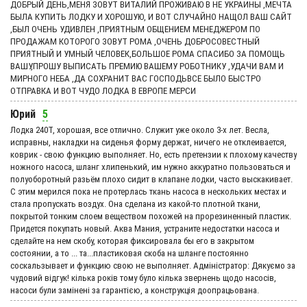
ДОБРЫЙ ДЕНЬ,МЕНЯ ЗОВУТ ВИТАЛИЙ ПРОЖИВАЮ В НЕ УКРАИНЫ ,МЕЧТА
БЫЛА КУПИТЬ ЛОДКУ И ХОРОШУЮ, И ВОТ СЛУЧАЙНО НАЩОЛ ВАШ САЙТ
,БЫЛ ОЧЕНЬ УДИВЛЕН ,ПРИЯТНЫМ ОБЩЕНИЕМ МЕНЕДЖЕРОМ ПО
ПРОДАЖАМ КОТОРОГО ЗОВУТ РОМА ,ОЧЕНЬ ДОБРОСОВЕСТНЫЙ
ПРИЯТНЫЙ И УМНЫЙ ЧЕЛОВЕК,БОЛЬШОЕ РОМА СПАСИБО ЗА ПОМОЩЬ
ВАШУ,ПРОШУ ВЫПИСАТЬ ПРЕМИЮ ВАШЕМУ РОБОТНИКУ ,УДАЧИ ВАМ И
МИРНОГО НЕБА ,ДА СОХРАНИТ ВАС ГОСПОДЬВСЕ БЫЛО БЫСТРО
ОТПРАВКА И ВОТ ЧУДО ЛОДКА В ЕВРОПЕ МЕРСИ
Юрий
5
Лодка 240Т, хорошая, все отлично. Служит уже около 3-х лет. Весла,
исправны, накладки на сиденья форму держат, ничего не отклеивается,
коврик - свою функцию выполняет. Но, есть претензии к плохому качеству
ножного насоса, шланг хлипенький, им нужно аккуратно пользоваться и
полуоборотный разьём плохо сидит в клапане лодки, часто выскакивает.
С этим мерился пока не протерлась ткань насоса в нескольких местах и
стала пропускать воздух. Она сделана из какой-то плотной ткани,
покрытой тонким слоем веществом похожей на прорезиненный пластик.
Придется покупать новый. Аква Мания, устраните недостатки насоса и
сделайте на нем скобу, которая фиксировала бы его в закрытом
состоянии, а то ... та...пластиковая скоба на шланге постоянно
соскальзывает и функцию свою не выполняет. Адмiнiстратор: Дякуємо за
чудовий вiдгук! кілька років тому було кілька звернень щодо насосів,
насоси були замінені за гарантією, а конструкція доопрацьована.