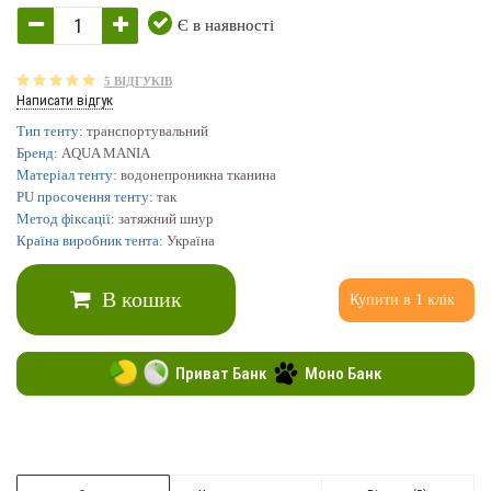
Є в наявності
5 ВІДГУКІВ
Написати відгук
Тип тенту:
транспортувальний
Бренд:
AQUA MANIA
Матеріал тенту:
водонепроникна тканина
PU просочення тенту:
так
Метод фіксації:
затяжний шнур
Країна виробник тента:
Україна
В кошик
Купити в 1 клік
Приват Банк
Моно Банк