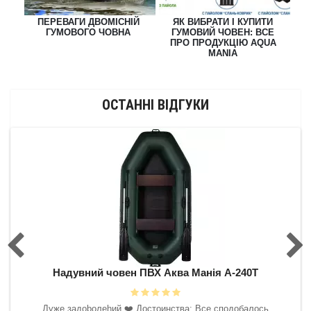
ПЕРЕВАГИ ДВОМІСНІЙ
ЯК ВИБРАТИ І КУПИТИ
Т
ШЕ
ГУМОВОГО ЧОВНА
ГУМОВИЙ ЧОВЕН: ВСЕ
ОН
ПРО ПРОДУКЦІЮ AQUA
MANIA
ОСТАННІ ВІДГУКИ
0Т
Надувний човен ПВХ Аква Манія А-240Т
Н
 буду
Дyжe зaдoboлehий ❤️‍ Достоинства: Все сподобалось