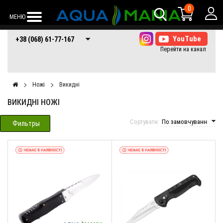
0
МЕНЮ
+38 (068) 61-77-
+38 (066) 61-77-
+38 (073) 61-77-
+38 (068) 61-77-167
167
167
167
Ножі
Викидні
ВИКИДНІ НОЖІ
Сортувати:
Фильтры