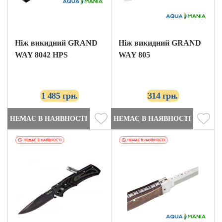
Ніж викидний GRAND
Ніж викидний GRAND
WAY 8042 HPS
WAY 805
1 485 грн.
314 грн.
НЕМАЄ В НАЯВНОСТІ
НЕМАЄ В НАЯВНОСТІ