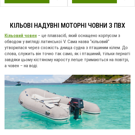
КІЛЬОВІ НАДУВНІ МОТОРНІ ЧОВНИ З ПВХ
Кільовий човен
– це плавзасіб, який оснащено корпусом з
обводом у вигляді латинської V. Сама назва "кільовий"
утворилася через схожість днища судна з пташиним кілем. До
слова, служить він точно так само, як і пташиний, тільки пернаті
завдяки цьому кістяному наросту легше тримаються на повітрі,
а човен – на воді.