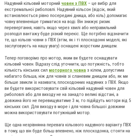
Надувний кільовий моторний
човен з ПВХ
– це вибір для
екстремальної риболовлі. Надувний кільсон (відсік, який
встановлюється рівно посередині днища, або кіль) допомагає
човну впевненіше триматися на воді. Він знижує ризик
перевертання, навіть якщо через хвилі або неправильний
розподіл вантажу буде різкий перекіс. Ще потрібно відзначити
те, що кільові човни з ПВХ (втім, як і ті плоскодонні моделі, які
заслуговують на нашу увагу) оснащені жорстким днищем.
Тепер поговорімо про мотор, яким ви будете оснащувати
кільовий човен. Відразу слід уточнити, що потужність, тобто
кількість кінських сил
моторного човна
з кілем, допустима
набагато більша, ніж для човнів зі сланевим днищем або, як ми
більше звикли їх називати, плоскодонних надувних з ПВХ. Якщо
ви будете використовувати свій кільовий надувний човен для
риболовлі або для виходу не на занадто великі відстані, а
довжина його не перевищуватиме 3 м, то підійдуть мотори від 5
кінських сил. Для виходу в море і для човна більшої довжини
можна використовувати потужніший мотор.
Ще одна незрівнянна перевага кільового надувного варіанту ПВХ
в тому, що він буде більш впевнено, ніж плоскодонка, стояти на