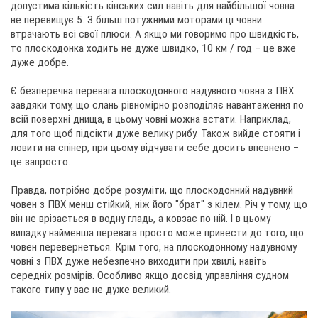
допустима кількість кінських сил навіть для найбільшої човна
не перевищує 5. З більш потужними моторами ці човни
втрачають всі свої плюси. А якщо ми говоримо про швидкість,
то плоскодонка ходить не дуже швидко, 10 км / год – це вже
дуже добре.
Є безперечна перевага плоскодонного надувного човна з ПВХ:
завдяки тому, що слань рівномірно розподіляє навантаження по
всій поверхні днища, в цьому човні можна встати. Наприклад,
для того щоб підсікти дуже велику рибу. Також вийде стояти і
ловити на спінер, при цьому відчувати себе досить впевнено –
це запросто.
Правда, потрібно добре розуміти, що плоскодонний надувний
човен з ПВХ менш стійкий, ніж його "брат" з кілем. Річ у тому, що
він не врізається в водну гладь, а ковзає по ній. І в цьому
випадку найменша перевага просто може привести до того, що
човен перевернеться. Крім того, на плоскодонному надувному
човні з ПВХ дуже небезпечно виходити при хвилі, навіть
середніх розмірів. Особливо якщо досвід управління судном
такого типу у вас не дуже великий.