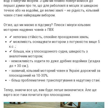
воді з кинутим якорем. З цим ми плавно повертаємося до
першої думки про те, що для риболовлі в місцях зі швидкою
течією або на водоймі, де великі хвилі – не рідкість, кільовий
човен стане найкращим вибором.
Отже, що ми маємо в підсумку? Плюси і мінуси кільових
моторних надувних човнів з ПВХ:
✔ непогана стійкість, спокійне проходження хвиль;
✔ можливість оснащувати мотором з потужністю вище 5
к.с .;
✔ більша, ніж у плоскодонного судна, швидкість з
аналогічним мотором;
- неможливість ходити по дуже дрібних водоймах (усадка
до + 30 см.);
- зазвичай, кільовий моторний човен в Україні дорожчий за
плоскодонний на 10-30%;
- більш проблематичне транспортування в надутому стані.
Тепер, знаючи все це, вам буде легше визначитися. Але ще
варто все-таки почитати про плоскодонки.