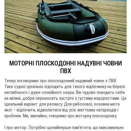
МОТОРНІ ПЛОСКОДОННІ НАДУВНІ ЧОВНИ
websi
ПВХ
Тепер поговоримо про плоскодонний надувний човен з ПВХ.
Таке судно ідеально підходить для тихого відпочинку на березі
неглибокого і дуже спокійного озера. Він чудово поводить себе
на мілині, добре переносить зустрічі з густими водоростями. Це
ідеальний варіант для релаксу. Для риболовлі, основна мета
якої – відпочити, відволіктися від усіх життєвих негараздів і
проблем. Ми, звичайно, говоримо про моторну плоскодонку.
І про мотор. Потрібно щонайперше пам'ятати, що максимально