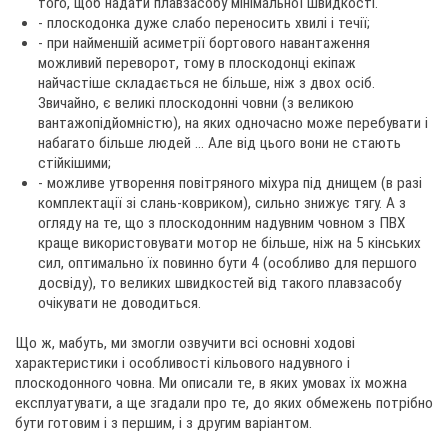
того, щоб надати плавзасобу мінімальної швидкості.
- плоскодонка дуже слабо переносить хвилі і течії;
- при найменшій асиметрії бортового навантаження
можливий переворот, тому в плоскодонці екіпаж
найчастіше складається не більше, ніж з двох осіб.
Звичайно, є великі плоскодонні човни (з великою
вантажопідйомністю), на яких одночасно може перебувати і
набагато більше людей ... Але від цього вони не стають
стійкішими;
- можливе утворення повітряного міхура під днищем (в разі
комплектації зі слань-ковриком), сильно знижує тягу. А з
огляду на те, що з плоскодонним надувним човном з ПВХ
краще використовувати мотор не більше, ніж на 5 кінських
сил, оптимально їх повинно бути 4 (особливо для першого
досвіду), то великих швидкостей від такого плавзасобу
очікувати не доводиться.
Що ж, мабуть, ми змогли озвучити всі основні ходові
характеристики і особливості кільового надувного і
плоскодонного човна. Ми описали те, в яких умовах їх можна
експлуатувати, а ще згадали про те, до яких обмежень потрібно
бути готовим і з першим, і з другим варіантом.