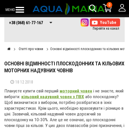
0
МЕНЮ
+38 (068) 61-77-
+38 (066) 61-77-
+38 (073) 61-77-
+38 (068) 61-77-167
167
167
167
Статті про човни
Основні відмінності плоскодонних та кільових мотор
ОСНОВНІ ВІДМІННОСТІ ПЛОСКОДОННИХ ТА КІЛЬОВИХ
МОТОРНИХ НАДУВНИХ ЧОВНІВ
18 12 2018
Плануєте купити свій перший
моторний човен
і не знаєте, який
вибрати:
кільовий надувний човен з ПВХ
або плоскодонку?
Щоб визначитися з вибором, потрібно розібратися в їхніх
характеристиках. Крім цього, необхідно враховувати і різницю в
ціні. Зазвичай, кільовий надувний човен дорожчий за
плоскодонку на 10-30%. Але це не означає, що плоскодонні
човни гірші за кільові. У цих двох плавзасобів різні призначення, і