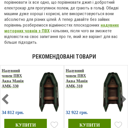
порівнювати їх все одно, що порівнювати джип і добротний
електрокар для прогулянок полем, де грають в гольф. Обидві
машини дуже хороші і корисні, але використовуються вони
абсолютно для різних цілей. А тепер давайте без зайвих
порівнянь розберемося відмінностях плоскодонних
надувних
моторних човнів з ПВХ
і кільових, після чого ви зможете
відповісти на своє запитання про те, який же варіант для вас
більше підходить.
Надувний
Надувний
човен ПВХ
човен ПВХ
Аква Манія
Аква Манія
АМК-330
АМК-310
34 812 грн.
32 922 грн.