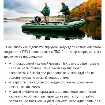
Отже, знову час підбивати підсумки щодо двох човнів: кільового
надувного з ПВХ і плоскодонки з ПВХ. Але тепер звернемо увагу
виключно на плоскодонку:
✔ плоскодонний надувний човен з ПВХ дуже добре показує
себе на малій глибині. Саме такий варіант варто
використовувати під час риболовлі на мілководді або на
водоймі, суцільно засіяній водоростями.
✔ вартість плоскодонного надувного човна однозначно
нижча, ніж кільового.
✔ деякі рибалки стверджують, що плоскодонкою легше
керувати, особливо при переході на весла. Тут потрібно
розуміти, що мається на увазі кількість необхідної сили для