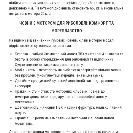
лінійки кільових моторних човнів купити для риболовлі можна
довжиною 4 м. Її вантажопідйомність становить 660 кг, максимальна
потужність мотора 25 к. с.
ЧОВНИ З МОТОРОМ ДЛЯ РИБОЛОВЛІ: КОМФОРТ ТА
МОРЕПЛАВСТВО
На відміну від звичайних гумових човнів, кілеві моторні моделі
відрізняються суттєвими перевагами.
Безпека – вибирайте моторний човен ПВХ у каталозі Aquamania та
беріть із собою спорядження для риболовлі та відпочинку.
Судно впевнено витримає заявлену вагу.
Мобільність – перевозіть на рибалку та зберігайте кільові човни
без проблем, у комплектації передбачена міцна сумка.
Дизайн – продуманий сучасний зовнішній вигляд, ергономічні
аксесуари.
Практичність – стійкість моторних кільових човнів до
температурних перепадів, зручне та просте зберігання у
міжсезоння.
Довговічність – якісний ПВХ, надійна фурнітура, міцні кріплення
сидінь.
Гарантія – 5 років на замовлений моторний кільовий човен
Aquamania.
Досвідчені власники моторних кільових човнів радять починати