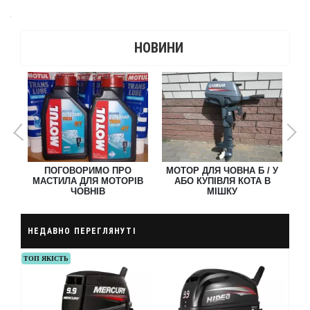
1
Ь О
ПОГОВОРИМО ПРО
МОТОР ДЛЯ ЧОВНА Б / У
МАСТИЛА ДЛЯ МОТОРІВ
АБО КУПІВЛЯ КОТА В
НА
ЧОВНІВ
МІШКУ
НЕДАВНО ПЕРЕГЛЯНУТІ
ТОП ЯКІСТЬ
ХІТ 