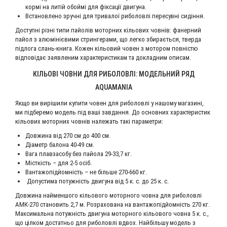
кормі на литій обоймі для фіксації двигуна.
Встановлено зручні для тривалої риболовлі пересувні сидіння.
Доступні різні типи пайолів моторних кільових човнів: фанерний
пайол з алюмінієвими стрингерами, що легко збирається, тверда
підлога слань-книга. Кожен кільовий човен з мотором повністю
відповідає заявленим характеристикам та докладним описам.
КІЛЬОВІ ЧОВНИ ДЛЯ РИБОЛОВЛІ: МОДЕЛЬНИЙ РЯД
AQUAMANIA
Якщо ви вирішили купити човен для риболовлі у нашому магазині,
ми підберемо модель під ваші завдання. До основних характеристик
кільових моторних човнів належать такі параметри:
Довжина від 270 см до 400 см.
Діаметр балона 40-49 см.
Вага плавзасобу без пайола 29-33,7 кг.
Місткість – для 2-5 осіб.
Вантажопідйомність – не більше 270-660 кг.
Допустима потужність двигуна від 5 к. с. до 25 к. с.
Довжина найменшого кільового моторного човна для риболовлі
АМК-270 становить 2,7 м. Розрахована на вантажопідйомність 270 кг.
Максимальна потужність двигуна моторного кільового човна 5 к. с.,
що цілком достатньо для риболовлі вдвох. Найбільшу модель з