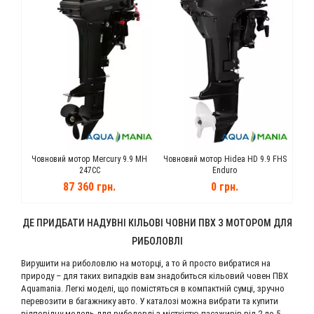
0 100
Човновий мотор Mercury 9.9 MH
Човновий мотор Hidea HD 9.9 FHS
Чов
247CC
Enduro
87 360 грн.
0 грн.
ДЕ ПРИДБАТИ НАДУВНІ КІЛЬОВІ ЧОВНИ ПВХ З МОТОРОМ ДЛЯ
РИБОЛОВЛІ
Вирушити на риболовлю на моторці, а то й просто вибратися на
природу – для таких випадків вам знадобиться кільовий човен ПВХ
Aquamania. Легкі моделі, що помістяться в компактній сумці, зручно
перевозити в багажнику авто. У каталозі можна вибрати та купити
відповідну модель для риболовлі з місткістю пасажирів від 2 до 5