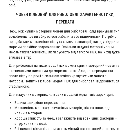
осіб.
ЧОВЕН КІЛЬОВИЙ ДЛЯ РИБОЛОВЛІ: ХАРАКТЕРИСТИКИ,
ПЕРЕВАГИ
Перш ніж купити моторний човен для риболовлі, слід врахувати тип
водоймища, де ви збираєтеся рибалити або відпочивати. Потрібно
передбачити можливість вітру та хвиль в акваторії, вихід у відкрите
море чи спокійне водосховище. Оскільки надувні моторні човни
мають таку властивість, як парусність від легкого ПВХ, на їх хід дуже
впливає вітер.
Для риболовлі на тихих водоймах можна купити моторний човен та
з невисокими вимогами до мореплавства. Але для пересування
проти вітру, по річці з сильною течією краще купити човен з
мотором. Попит на кільові моделі ПВХ для риболовлі відрізняється
стабільністю.
Для надувних моторних кільових моделей Aquamania характерні:
Велика швидкість пересування.
Можливість монтажу потужніших моторів, ніж на плоскодонні
човни з мотором.
Хороша стійкість та менша залежність від зовнішніх факторів –
вітру, хвиль на воді.
Всі надувні кільові човни мають міцний стаціонарний транець на