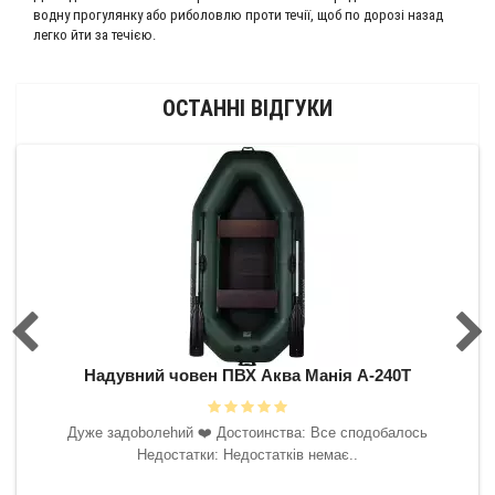
водну прогулянку або риболовлю проти течії, щоб по дорозі назад
легко йти за течією.
ОСТАННІ ВІДГУКИ
0Т
Надувний човен ПВХ Аква Манія А-240Т
Н
 буду
Дyжe зaдoboлehий ❤️‍ Достоинства: Все сподобалось
ить.
Недостатки: Недостатків немає..
ська