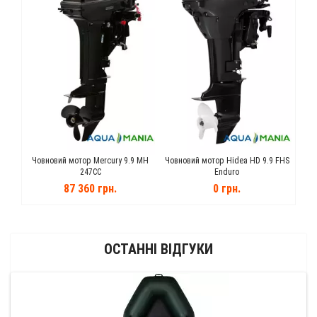
0 100
Човновий мотор Mercury 9.9 MH
Човновий мотор Hidea HD 9.9 FHS
Чов
247CC
Enduro
87 360 грн.
0 грн.
ОСТАННІ ВІДГУКИ