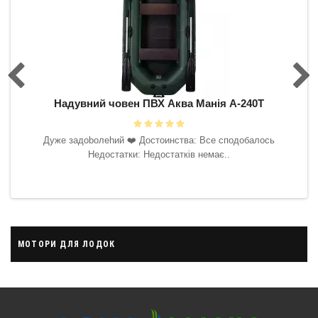
0Т
Надувний човен ПВХ Аква Манія А-240Т
Н
 буду
Дyжe зaдoboлehий ❤️‍ Достоинства: Все сподобалось
ить.
Недостатки: Недостатків немає..
ська
МОТОРИ ДЛЯ ЛОДОК