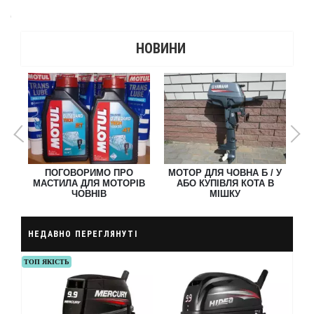
1
Ь О
ПОГОВОРИМО ПРО
МОТОР ДЛЯ ЧОВНА Б / У
МАСТИЛА ДЛЯ МОТОРІВ
АБО КУПІВЛЯ КОТА В
НА
ЧОВНІВ
МІШКУ
НЕДАВНО ПЕРЕГЛЯНУТІ
ТОП ЯКІСТЬ
ХІТ 