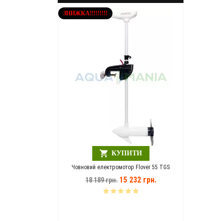
ЗНИЖКА!!!!!!!!!
Шезлонг
1
ЗНИЖКА!!!!!
ПИТИ
КУПИТИ
A MANIA зелений
Човновий електромотор Flover 55 TGS
946 грн.
15 232 грн.
18 189 грн.
Човнови