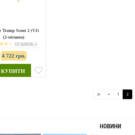
 Tramp Scout 2 (V2)
(2-місцева)
ОТЗЫВОВ: 4
4 722 грн.
КУПИТИ
|<
<
1
2