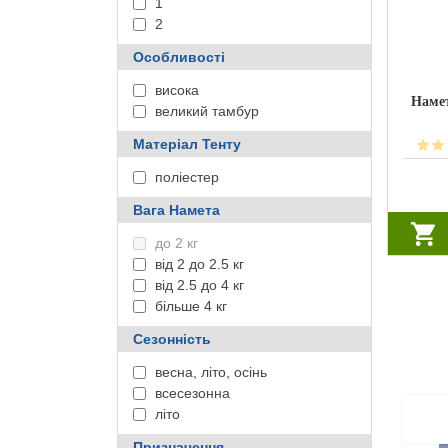
1
2
Особливості
висока
Намет
великий тамбур
Матеріал Тенту
поліестер
Вага Намета
до 2 кг
від 2 до 2.5 кг
від 2.5 до 4 кг
більше 4 кг
Сезонність
весна, літо, осінь
всесезонна
літо
Призначення