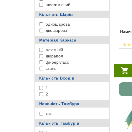
шестимісний
Кількість Шарів
одношарова
двошарова
Намет
Матеріал Каркаса
алюміній
дюрапол
фибергласс
сталь
Кількість Входів
1
2
Наявність Тамбура
так
Кількість Тамбурів