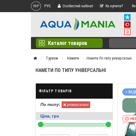
УКР
РУС
Особистий кабінет
Як купити?
Як
Каталог товаров
Туризм
Намети
Намети По типу універсальні
НАМЕТИ ПО ТИПУ УНІВЕРСАЛЬНІ
ФІЛЬТР ТОВАРІВ
+ ВІД
По типу:
універсальні
Ціна, грн