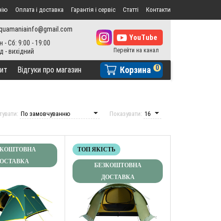
нію
Оплата і доставка
Гарантія і сервіс
Статті
Контакти
quamaniainfo@gmail.com
н - Сб: 9:00 - 19:00
0
Корзина
ит
Відгуки про магазин
тувати:
Показувати:
ЗКОШТОВНА
ТОП ЯКІСТЬ
ОСТАВКА
БЕЗКОШТОВНА
ДОСТАВКА