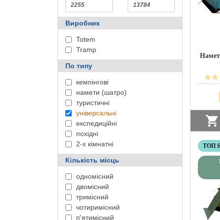
Виробник
Totem
Tramp
Намет 
По типу
кемпінгові
намети (шатро)
туристичні
універсальні
експедиційні
похідні
2-х кімнатні
НА
ТОП 
Кількість місць
одномісний
двомісний
тримісний
чотиримісний
п'ятимісний