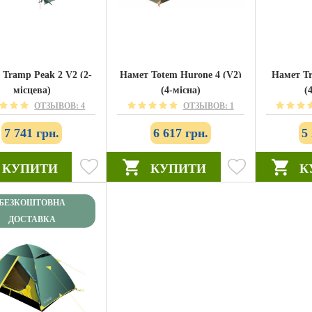
 Tramp Peak 2 V2 (2-
Намет Totem Hurone 4 (V2)
Намет Tr
місцева)
(4-місна)
(
ОТЗЫВОВ: 4
ОТЗЫВОВ: 1
7 741 грн.
6 617 грн.
5
КУПИТИ
КУПИТИ
К
БЕЗКОШТОВНА
ДОСТАВКА