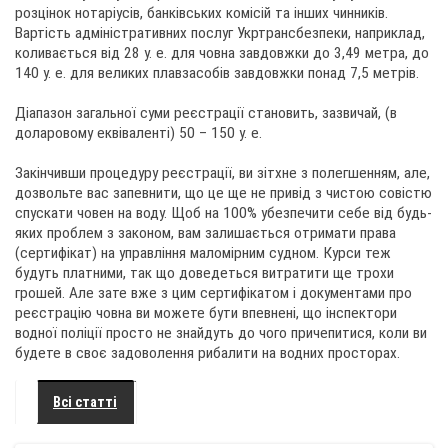
розцінок нотаріусів, банківських комісій та інших чинників.
Вартість адміністративних послуг Укртрансбезпеки, наприклад,
коливається від 28 у. е. для човна завдовжки до 3,49 метра, до
140 у. е. для великих плавзасобів завдовжки понад 7,5 метрів.
Діапазон загальної суми реєстрації становить, зазвичай, (в
доларовому еквіваленті) 50 – 150 у. е.
Закінчивши процедуру реєстрації, ви зітхне з полегшенням, але,
дозвольте вас запевнити, що це ще не привід з чистою совістю
спускати човен на воду. Щоб на 100% убезпечити себе від будь-
яких проблем з законом, вам залишається отримати права
(сертифікат) на управління маломірним судном. Курси теж
будуть платними, так що доведеться витратити ще трохи
грошей. Але зате вже з цим сертифікатом і документами про
реєстрацію човна ви можете бути впевнені, що інспектори
водної поліції просто не знайдуть до чого причепитися, коли ви
будете в своє задоволення рибалити на водних просторах.
Всі статті