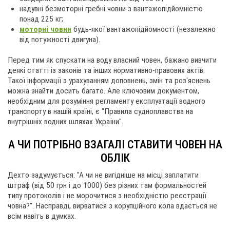
надувні безмоторні гребні човни з вантажопідйомністю
понад 225 кг;
моторні човни
будь-якої вантажопідйомності (незалежно
від потужності двигуна).
Перед тим як спускати на воду власний човен, бажано вивчити
деякі статті із законів та інших нормативно-правових актів.
Такої інформації з урахуванням доповнень, змін та роз'яснень
можна знайти досить багато. Але ключовим документом,
необхідним для розуміння регламенту експлуатації водного
транспорту в нашій країні, є "Правила судноплавства на
внутрішніх водних шляхах України".
А ЧИ ПОТРІБНО ВЗАГАЛІ СТАВИТИ ЧОВЕН НА
ОБЛІК
Дехто задумується: "А чи не вигідніше на місці заплатити
штраф (від 50 грн і до 1000) без різних там формальностей
типу протоколів і не морочитися з необхідністю реєстрації
човна?". Насправді, вирватися з корупційного кола вдається не
всім навіть в думках.