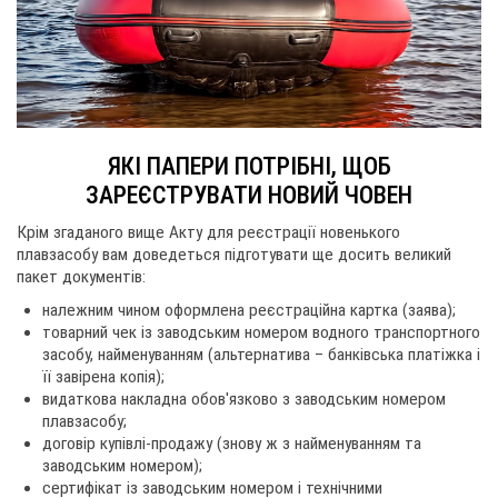
ЯКІ ПАПЕРИ ПОТРІБНІ, ЩОБ
ЗАРЕЄСТРУВАТИ НОВИЙ ЧОВЕН
Крім згаданого вище Акту для реєстрації новенького
плавзасобу вам доведеться підготувати ще досить великий
пакет документів:
належним чином оформлена реєстраційна картка (заява);
товарний чек із заводським номером водного транспортного
засобу, найменуванням (альтернатива – банківська платіжка і
її завірена копія);
видаткова накладна обов'язково з заводським номером
плавзасобу;
договір купівлі-продажу (знову ж з найменуванням та
заводським номером);
сертифікат із заводським номером і технічними