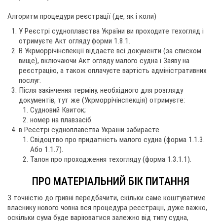
Алгоритм процедури реєстрації (де, як і коли)
У Реєстрі судноплавства України ви проходите техогляд і
отримуєте Акт огляду форми 1.8.1.
В Укрморрічінспекції віддаєте всі документи (за списком
вище), включаючи Акт огляду малого судна і Заяву на
реєстрацію, а також оплачуєте вартість адміністративних
послуг.
Після закінчення терміну, необхідного для розгляду
документів, тут же (Укрморрічінспекція) отримуєте:
Судновий Квиток;
номер на плавзасіб.
в Реєстрі судноплавства України забираєте
Свідоцтво про придатність малого судна (форма 1.1.3.
Або 1.1.7).
Талон про проходження техогляду (форма 1.3.1.1).
ПРО МАТЕРІАЛЬНИЙ БІК ПИТАННЯ
З точністю до гривні передбачити, скільки саме коштуватиме
власнику нового човна вся процедура реєстрації, дуже важко,
оскільки сума буде варіюватися залежно від типу судна,