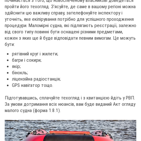
починається з того, що новоспеченому власникові доведеться
пройти його техогляд. З'ясуйте, де саме в вашому регіоні можна
здійснити цю важливу справу, зателефонуйте інспектору і
уточніть, яке екіпірування потрібно для успішного проходження
websi
процедури. Маломірні судна, які підлягають реєстрації, залежно
від свого типу повинні бути оснащені різними предметами,
кожен з яких ще й буде відповідати певним вимогам. Це можуть
бути:
рятівний круг і жилети;
багри і сокири;
якір;
бінокль;
ліцензійна радіостанція;
GPS навігатор тощо.
Підготувавшись, сплачуйте техогляд і з квитанцією йдіть у РВП.
За умови дотримання всіх нюансів, вам буде виданий Акт огляду
малого судна (форма 1.8.1).