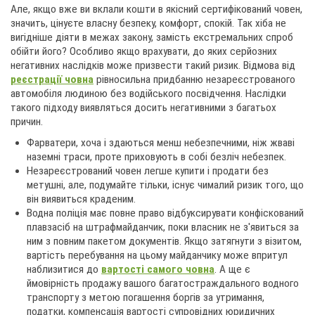
Але, якщо вже ви вклали кошти в якісний сертифікований човен,
значить, цінуєте власну безпеку, комфорт, спокій. Так хіба не
вигідніше діяти в межах закону, замість екстремальних спроб
обійти його? Особливо якщо врахувати, до яких серйозних
негативних наслідків може призвести такий ризик. Відмова від
реєстрації човна
рівносильна придбанню незареєстрованого
автомобіля людиною без водійського посвідчення. Наслідки
такого підходу виявляться досить негативними з багатьох
причин.
Фарватери, хоча і здаються менш небезпечними, ніж жваві
наземні траси, проте приховують в собі безліч небезпек.
Незареєстрований човен легше купити і продати без
метушні, але, подумайте тільки, існує чималий ризик того, що
він виявиться краденим.
Водна поліція має повне право відбуксирувати конфіскований
плавзасіб на штрафмайданчик, поки власник не з'явиться за
ним з повним пакетом документів. Якщо затягнути з візитом,
вартість перебування на цьому майданчику може впритул
наблизитися до
вартості самого човна
. А ще є
ймовірність продажу вашого багатостраждального водного
транспорту з метою погашення боргів за утримання,
податки, компенсація вартості супровідних юридичних