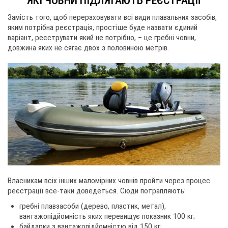
ЯКІ ЧОВНИ ПІДЛЯГАЮТЬ РЕЄСТРАЦІЇ
Замість того, щоб перераховувати всі види плавальних засобів,
яким потрібна реєстрація, простіше буде назвати єдиний
варіант, реєструвати який не потрібно, – це гребні човни,
довжина яких не сягає двох з половиною метрів.
Власникам всіх інших маломірних човнів пройти через процес
реєстрації все-таки доведеться. Сюди потрапляють:
гребні плавзасоби (дерево, пластик, метал),
вантажопідйомність яких перевищує показник 100 кг;
байдарки з вантажопідйомністю від 150 кг;