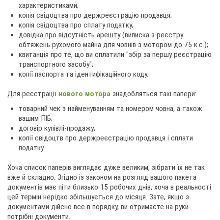
характеристиками;
копія свідоцтва про держреєстрацію продавця;
копія свідоцтва про сплату податку;
довідка про відсутність арешту (виписка з реєстру
обтяжень рухомого майна для човнів з мотором до 75 к.с.);
квитанція про те, що ви сплатили "збір за першу реєстрацію
транспортного засобу";
копії паспорта та ідентифікаційного коду.
Для реєстрації
нового мотора
знадобляться такі папери:
товарний чек з найменуванням та номером човна, а також
вашим ПІБ;
договір купівлі-продажу;
копії свідоцтв про держреєстрацію продавця і сплати
податку.
Хоча список паперів виглядає дуже великим, зібрати їх не так
вже й складно. Згідно із законом на розгляд вашого пакета
документів має піти близько 15 робочих днів, хоча в реальності
цей термін нерідко збільшується до місяця. Зате, якщо з
документами дійсно все в порядку, ви отримаєте на руки
потрібні документи.