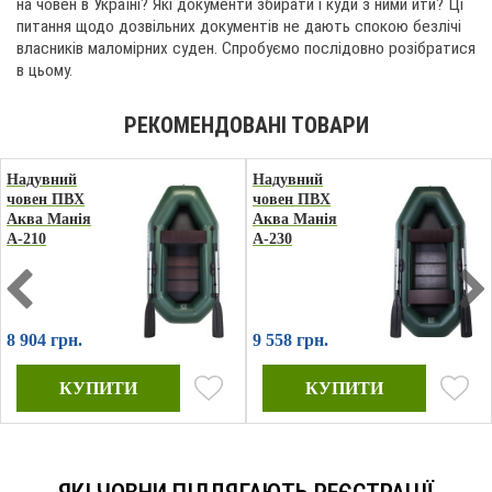
на човен в Україні? Які документи збирати і куди з ними йти? Ці
питання щодо дозвільних документів не дають спокою безлічі
власників маломірних суден. Спробуємо послідовно розібратися
в цьому.
Надувний
Надувний
човен ПВХ
човен ПВХ
Аква Манія
Аква Манія
А-210
А-230
8 904 грн.
9 558 грн.