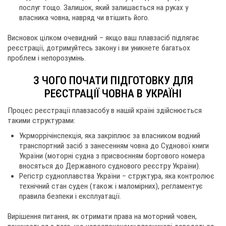
послуг тощо. Залишок, який залишається на руках у
власника човна, навряд чи втішить його.
Висновок цілком очевидний – якщо ваш плавзасіб підлягає
реєстрації, дотримуйтесь закону і ви уникнете багатьох
проблем і непорозумінь.
З ЧОГО ПОЧАТИ ПІДГОТОВКУ ДЛЯ
РЕЄСТРАЦІЇ ЧОВНА В УКРАЇНІ
Процес реєстрації плавзасобу в нашій країні здійснюється
такими структурами:
Укрморрічінспекція, яка закріплює за власником водний
транспортний засіб з занесенням човна до Суднової книги
України (моторні судна з присвоєнням бортового номера
вносяться до Державного суднового реєстру України).
Регістр судноплавства України – структура, яка контролює
технічний стан суден (також і маломірних), регламентує
правила безпеки і експлуатації.
Вирішення питання, як отримати права на моторний човен,