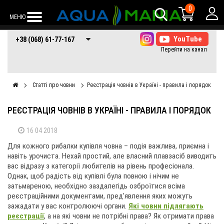
0
МЕНЮ
+38 (068) 61-77-
+38 (066) 61-77-
+38 (073) 61-77-
+38 (068) 61-77-167
167
167
167
Статті про човни
Реєстрація човнів в Україні - правила і порядок
РЕЄСТРАЦІЯ ЧОВНІВ В УКРАЇНІ - ПРАВИЛА І ПОРЯДОК
16 04 2018
Для кожного рибалки купівля човна – подія важлива, приємна і
навіть урочиста. Нехай простий, але власний плавзасіб виводить
вас відразу з категорії любителів на рівень професіонала.
Однак, щоб радість від купівлі була повною і нічим не
затьмареною, необхідно заздалегідь озброїтися всіма
реєстраційними документами, пред'явлення яких можуть
зажадати у вас контролюючі органи.
Які човни підлягають
реєстрації
, а на які човни не потрібні права? Як отримати права