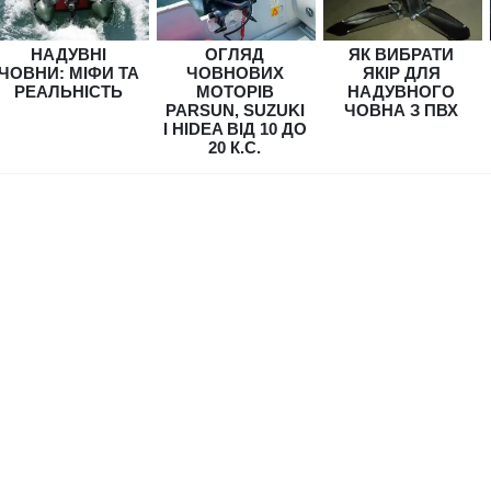
НАДУВНІ
ОГЛЯД
ЯК ВИБРАТИ
ЧОВНИ: МІФИ ТА
ЧОВНОВИХ
ЯКІР ДЛЯ
РЕАЛЬНІСТЬ
МОТОРІВ
НАДУВНОГО
PARSUN, SUZUKI
ЧОВНА З ПВХ
І HIDEA ВІД 10 ДО
20 К.С.