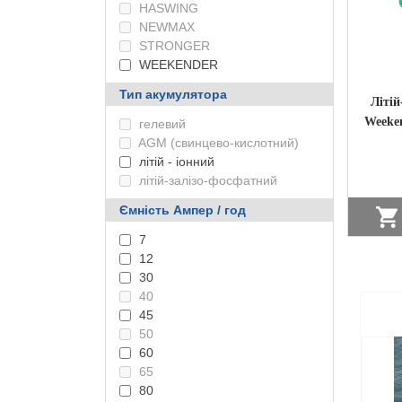
HASWING
NEWMAX
STRONGER
WEEKENDER
Тип акумулятора
Літі
Weeken
гелевий
+ 
AGM (свинцево-кислотний)
літій - іонний
літій-залізо-фосфатний
Ємність Ампер / год
7
12
НА
30
40
45
50
60
65
80