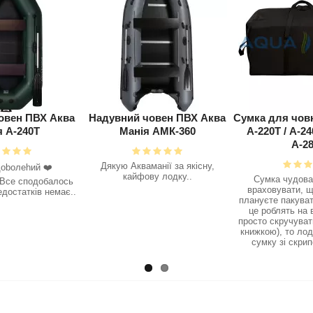
овен ПВХ Аква
Надувний човен ПВХ Аква
Сумка для чов
я А-240Т
Манія АМК-360
А-220Т / А-240
А-2
Дякую Акваманії за якісну,
oboлehий ❤️‍
кайфову лодку..
Сумка чудова!
 Все сподобалось
враховувати, щ
достатків немає..
плануєте пакуват
це роблять на 
просто скручуват
книжкою), то лод
сумку зі скрип