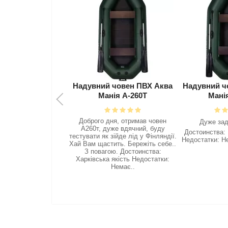
Надувний човен ПВХ Аква
Надувний ч
Манія А-260Т
Мані
Доброго дня, отримав човен
Дyжe зaд
А260т, дуже вдячний, буду
Достоинства:
тестувати як зійде лід у Фінляндії.
Недостатки: Не
Хай Вам щастить. Бережіть себе..
З повагою. Достоинства:
Харківська якість Недостатки:
Немає..