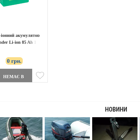
й-іонний акумулятор
der Li-ion 85 Ah 12V
зарядний пристрій
0 грн.
НЕМАЄ В
ЯВНОСТІ