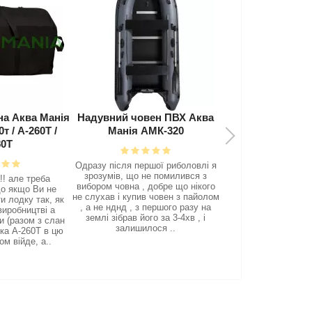
на Аква Манія
Надувний човен ПВХ Аква
Надувний човен
т / А-260Т /
Манія АМК-320
Манія АМК
80Т
Одразу після першої риболовлі я
Доброго дня підка
зрозумів, що не помилився з
ласка з мотором Я
! але треба
вибором човна , добре що нікого
буде працюват
о якщо Ви не
не слухав і купив човен з пайолом
Адміністратор : До
и лодку так, як
, а не нднд , з першого разу на
Ямаха 15 удвох вихід
виробництві а
землі зібрав його за 3-4хв , і
4 сек. Загало
и (разом з слан
залишилося ..
використовують АМК
ка А-260Т в цю
ом війде, а..