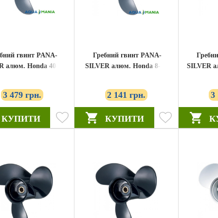
бний гвинт PANA-
Гребний гвинт PANA-
Гребни
R алюм. Honda 40-50
SILVER алюм. Honda 8-15
SILVER а
H40 11-1 / 2x14-1 / 4
к.с. H-15 9-1 / 4x10 (58130-
25 л.с. M-
8130-ZV5-870ZA)
ZW9-V31ZA)
1
3 479 грн.
2 141 грн.
3
КУПИТИ
КУПИТИ
К