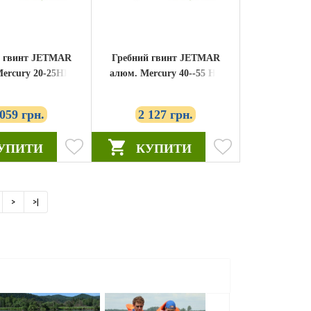
й гвинт JETMAR
Гребний гвинт JETMAR
ercury 20-25HP
алюм. Mercury 40--55 HP
9.9X12
(11.15 x13) (48-816706A40)
 059 грн.
2 127 грн.
УПИТИ
КУПИТИ
>
>|