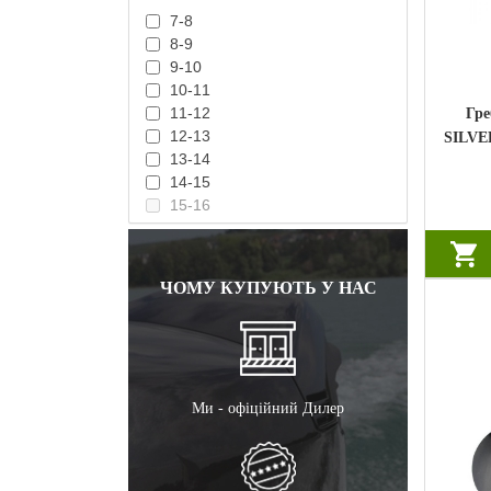
7-8
8-9
9-10
10-11
11-12
Гре
12-13
SILVER
13-14
к.с. S
14-15
15-16
ЧОМУ КУПУЮТЬ У НАС
Ми - офіційний Дилер