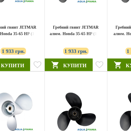
ний гвинт JETMAR
Гребний гвинт JETMAR
Гребни
Honda 35-65 HP (11-1
алюм. Honda 35-65 HP (11-1
алюм. Ho
12) (58130-ZV5-850ZA)
/ 2 x 14) (58130-ZV5-870ZA)
(581
1 933 грн.
1 933 грн.
1
КУПИТИ
КУПИТИ
К