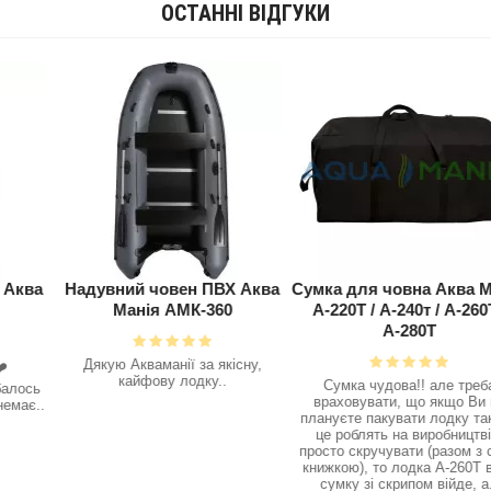
ОСТАННІ ВІДГУКИ
овен ПВХ Аква
Сумка для човна Аква Манія
Надувний чов
 АМК-360
А-220Т / А-240т / А-260Т /
Манія А
А-280Т
анії за якісну,
Одразу після пер
у лодку..
зрозумів, що н
Сумка чудова!! але треба
вибором човна , 
враховувати, що якщо Ви не
не слухав і купив
плануєте пакувати лодку так, як
, а не нднд , з 
це роблять на виробництві а
землі зібрав йог
просто скручувати (разом з слан
залишил
книжкою), то лодка А-260Т в цю
сумку зі скрипом війде, а..