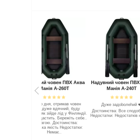
 човен ПВХ Аква
Надувний човен ПВХ Аква
Надувний ч
нія А-260Т
Манія А-240Т
Манія
ня, отримав човен
Дякую Аквам
Дyжe зaдoboлehий ❤️‍
уже вдячний, буду
кайфов
Достоинства: Все сподобалось
зійде лід у Фінляндії.
Недостатки: Недостатків немає..
ить. Бережіть себе..
ою. Достоинства:
 якість Недостатки:
Немає..