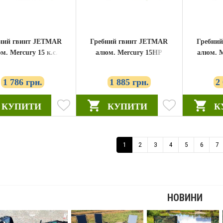
ЗНИЖКА!!!!!!!!!
ний гвинт JETMAR
Гребний гвинт JETMAR
Гребни
м. Mercury 15 к.с.
алюм. Mercury 15HP
алюм. M
9.25X11
9.25X10
1 786 грн.
1 885 грн.
2
КУПИТИ
КУПИТИ
КУПИТИ
КУПИТИ
К
 міні AQUA MANIA зелений
Човновий електромотор Flover 55 TGS
946 грн.
15 232 грн.
 218 грн.
18 189 грн.
1
2
3
4
5
6
7
!!!!