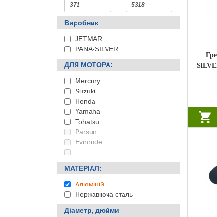
Виробник
JETMAR
PANA-SILVER
Гре
ДЛЯ МОТОРА:
SILVE
к.с. 
Mercury
(5
Suzuki
Honda
Yamaha
Tohatsu
Parsun
Evinrude
МАТЕРІАЛ:
Алюміній
Нержавіюча сталь
Діаметр, дюйми