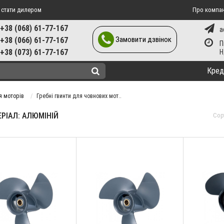
 стати дилером
Про компа
+38 (068) 61-77-167
a
Замовити дзвінок
+38 (066) 61-77-167
П
+38 (073) 61-77-167
Кред
я моторів
Гребні гвинти для човнових мот..
РІАЛ: АЛЮМІНІЙ
Сор