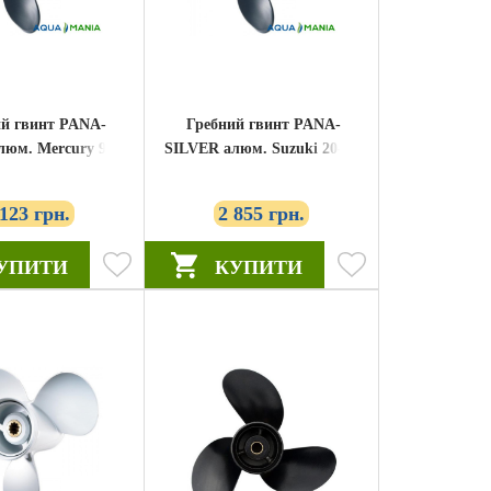
й гвинт PANA-
Гребний гвинт PANA-
люм. Mercury 9.9-
SILVER алюм. Suzuki 20-30
25 10-3 / 8x13 (48-
к.с. S-30 10-1 / 4x11 (58100-
9640A40)
96420-019)
 123 грн.
2 855 грн.
УПИТИ
КУПИТИ