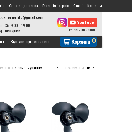
нію
Оплата і доставка
Гарантія і сервіс
Статті
Контакти
quamaniainfo@gmail.com
н - Сб: 9:00 - 19:00
0
Корзина
ит
Відгуки про магазин
тувати:
Показувати: