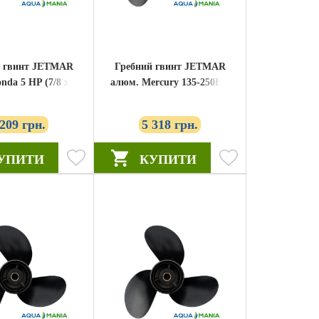
й гвинт JETMAR
Гребний гвинт JETMAR
nda 5 HP (7/8 x7)
алюм. Mercury 135-250HP
30-ZV1-841ZB)
(14X19) (48-16317A46)
 209 грн.
5 318 грн.
УПИТИ
КУПИТИ