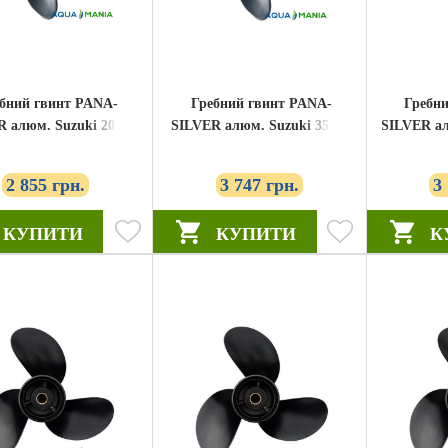
бний гвинт PANA-
Гребний гвинт PANA-
Гребни
 алюм. Suzuki 20-30
SILVER алюм. Suzuki 35-65
SILVER ал
-30 10-1 / 4x12 (58100-
к.с. S-40 11-5 / 8x12 (58100-
к.с. T
96430-019)
95393-019)
2 855 грн.
3 747 грн.
3
КУПИТИ
КУПИТИ
К