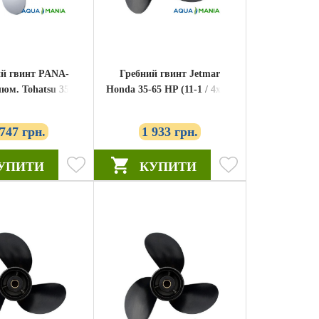
й гвинт PANA-
Гребний гвинт Jetmar
юм. Tohatsu 35-70
Honda 35-65 HP (11-1 / 4x13)
-40 11-3 / 8x12
алюміній 58130-ZV5-000ZA
 747 грн.
1 933 грн.
УПИТИ
КУПИТИ