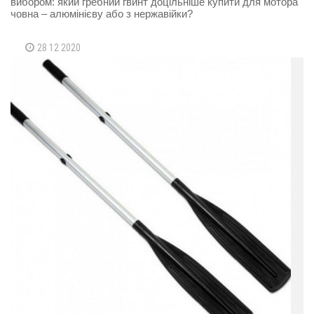
вибором: який гребний гвинт доцільніше купити для мотора
човна – алюмінієву або з нержавійки?
28 12 2020