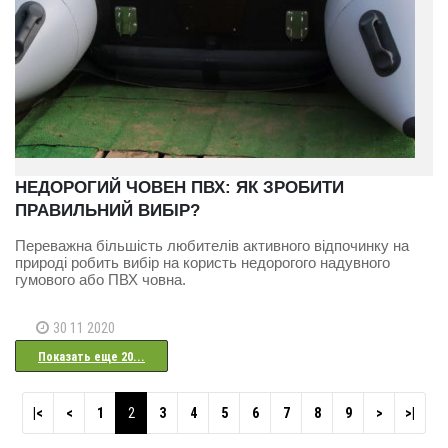
НЕДОРОГИЙ ЧОВЕН ПВХ: ЯК ЗРОБИТИ
ПРАВИЛЬНИЙ ВИБІР?
Переважна більшість любителів активного відпочинку на
природі робить вибір на користь недорогого надувного
гумового або ПВХ човна.
30 11 2020
Показать еще 20...
|<
<
1
2
3
4
5
6
7
8
9
>
>|