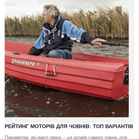
РЕЙТИНГ МОТОРІВ ДЛЯ ЧОВНІВ: ТОП ВАРІАНТІВ
Параметри, які варті уваги, – це розмір самого човна, для