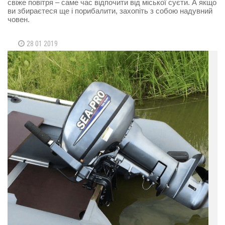
свіже повітря – саме час відпочити від міської суєти. А якщо
ви збираєтеся ще і порибалити, захопіть з собою надувний
човен.
28 01 2019