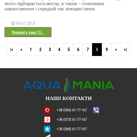
якого підбирається мотор, а також – плановане
навантаження і середній час використання.
09 07 2018
Показать еще 13...
|<
<
1
2
3
4
5
6
7
8
9
>
>|
НАШІ КОНТАКТИ
+38 (066) 61-77-167
+38 (073) 61-77-167
+38 (068) 61-77-167