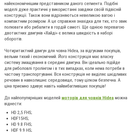
найекономічнішим представником даного сегмента. Подібні
моделі дуже практичні у використанні завдяки своїй підвісній
конструкції. Також вони відрізняються невеликою вагою і
компактним розміром. А це справжня знахідка для тих, хто звик
полювати або рибалити в гордій самоті. Ще однією перевагою
двотактних двигунів «Хайді» є велика швидкість в наборі
оборотів.
Чотиритактний двигун для човна Hidea, за відгуками покупців,
вельми тихий і економічний. Його конструкція має власну
систему змащування в середині двигуна. Він ідеально підійде
для риболовлі тролінгом і в тих випадках, коли нема потреби в
частому транспортуванні. Вся конструкція не виділяє шкідливих
речовин в навколишнє середовище, тому цілком безпечна. А
ціна приємно здивує навіть найвибагливіших покупців!
До найпопулярніших моделей
моторів для човнів Hidea
можна
віднести:
HD 2,5 FHS;
HDF15HS;
HD 9.8 FHS;
HDF 9.9 HS;