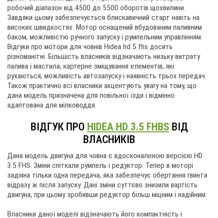
робочий діапазон від 4500 до 5500 оборотів щохвилини.
Завдяки цьому забезпечується блискавичний старт навіть на
високих швидкостях. Мотор оснащений вбудованим паливним
баком, можливістю ручного запуску і румпельним управлінням.
Відгуки про мотори для човнів Hidea hd 5 fhs досить
різноманітні. Більшість власників відзначають низьку витрату
палива і мастила, картерне зміщування елементів, які
рухаються, можливість автозапуску і наявність трьох передач.
Також практично всі власники акцентують увагу на тому, що
дана модель призначена для повільної їзди і відмінно
адаптована для мілководдя.
ВІДГУК ПРО
HIDEA HD 3.5 FHBS
ВІД
ВЛАСНИКІВ
Дана модель двигуна для човна є вдосконаленою версією HD
3.5 FHS. Зміни спіткали румпель і редуктор. Тепер в моторі
задіяна тільки одна передача, яка забезпечує обертання гвинта
відразу ж після запуску. Дані зміни суттєво знизили вартість
двигуна, при цьому зробивши редуктор більш міцним і надійним.
Власники даної моделі відзначають його компактність і