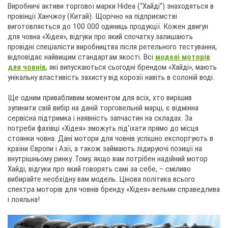
Виробничі активи торгової марки Hidea (“Хайді”) знаходяться в
провінції Ханчжоу (Китай). Щорічно на підприємстві
виготовляється до 100 000 одиниць продукції. Кожен двигун
для човна «Хідея», відгуки про який спочатку залишають
провідні спеціалісти виробництва після ретельного тестування,
відповідає найвищим стандартам якості. Всі
моделі моторів
для човнів
, які випускаються сьогодні брендом «Хайді», мають
унікальну властивість захисту від корозії навіть в солоній воді.
Ще одним привабливим моментом для всіх, хто вирішив
зупинити свій вибір на даній торговельній марці, є відмінна
сервісна підтримка і наявність запчастин на складах. За
потреби фахівці «Хідея» зможуть під'їхати прямо до місця
стоянки човна. Дані мотори для човнів успішно експортують в
країни Європи і Азії, а також займають лідируючі позиції на
внутрішньому ринку. Тому, якщо вам потрібен надійний мотор
Хайді, відгуки про який говорять самі за себе, – сміливо
вибирайте необхідну вам модель. Цінова політика всього
спектра моторів для човнів бренду «Хідея» вельми справедлива
і лояльна!