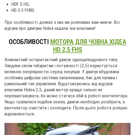
HDF 5 HS;
HD 3.5 FHBS.
Про особливості деяких з них ми розповімо вам нижче. Всі
відгуки про двигуни Hidea надали їхні власники!
ОСОБЛИВОСТІ
МОТОРА ДЛЯ ЧОВНА ХІДЕА
HD 2,5 FHS
Компактний чотиритактний двигун одноциліндрового типу.
Завдяки своїм габаритам і потужності (2,5) користується
великою популярністю серед покупців. У двигун вбудована
особлива цифрова система запалювання, бак для палива і
румпельний тип управління. Відштовхуючись від відгуків
власників Hidea 2,5, даний мотор краще сильно не
перевантажувати, бо може статися збій в роботі вентилятора.
Якщо трапилася подібна оказія, двигун необхідно розібрати, а
вентилятор очистити і охолодити. Після цього робота успішно
відновлюється.