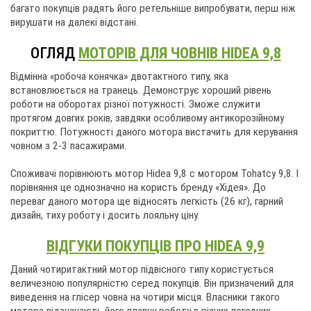
багато покупців радять його ретельніше випробувати, перш ніж
вирушати на далекі відстані.
ОГЛЯД
МОТОРІВ ДЛЯ ЧОВНІВ HIDEA 9,8
Відмінна «робоча конячка» двотактного типу, яка
встановлюється на транець. Демонструє хороший рівень
роботи на оборотах різної потужності. Зможе служити
протягом довгих років, завдяки особливому антикорозійному
покриттю. Потужності даного мотора вистачить для керування
човном з 2-3 пасажирами.
Споживачі порівнюють мотор Hidea 9,8 с мотором Tohatcy 9,8. І
порівняння це однозначно на користь бренду «Хідея». До
переваг даного мотора ще відносять легкість (26 кг), гарний
дизайн, тиху роботу і досить лояльну ціну.
ВІДГУКИ ПОКУПЦІВ ПРО HIDEA 9,9
Даний чотиритактний мотор підвісного типу користується
величезною популярністю серед покупців. Він призначений для
виведення на глісер човна на чотири місця. Власники такого