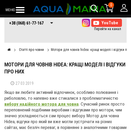
0
МЕНЮ
+38 (068) 61-77-
+38 (066) 61-77-
+38 (073) 61-77-
+38 (068) 61-77-167
167
167
167
Статті про човни
Мотори для човнів hidea: кращі моделі і відгуки про
МОТОРИ ДЛЯ ЧОВНІВ HIDEA: КРАЩІ МОДЕЛІ І ВІДГУКИ
ПРО НИХ
27 03 2019
Якщо ви любите активний відпочинок, особливо полювання і
риболовлю, то напевно вже стикалися з проблематичністю
вибору надійного мотора для човна
. Сучасний ринок просто
переповнений подібними виробами і відгуками про мотори, чим
значно ускладнюється сам процес вибору. Мотор для човна
Hidea, відгуки про який ви вже могли зустрічати на різних
сайтах, має безліч переваг, в порівнянні з аналогічними товарами