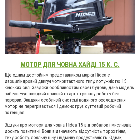
websi
МОТОР ДЛЯ ЧОВНА ХАЙДІ 15 К. С.
Ще одним достойним представником марки Hidea є
двоциліндровий двигун чотиритактного типу, потужністю 15
кінських сил. Завдяки особливостям своєї будови, дана модель
забезпечує швидкий плавний старт і тривалу роботу без
перерви. Завдяки особливій ​​системі водяного охолодження
мотор не перегрівається і демонструє суттєвий робочий
потенціал.
Відгуки про мотори для човна Hidea 15 від рибалок і мисливців
досить позитивні. Вони відзначають відсутність торохтіння,
тиху роботу, лояльну ціну і відмінну продуктивність. Однак,