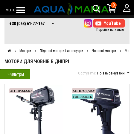
0
МЕНЮ
+38 (068) 61-77-
+38 (066) 61-77-
+38 (073) 61-77-
+38 (068) 61-77-167
167
167
167
Мотори
Підвісні мотори і аксесуари
Човнові мотори
Мотор
МОТОРИ ДЛЯ ЧОВНІВ В ДНІПРІ
Сортувати:
Фильтры
ХІТ ПРОДАЖУ
ХІТ ПРОДАЖУ
ТОП ЯКІСТЬ