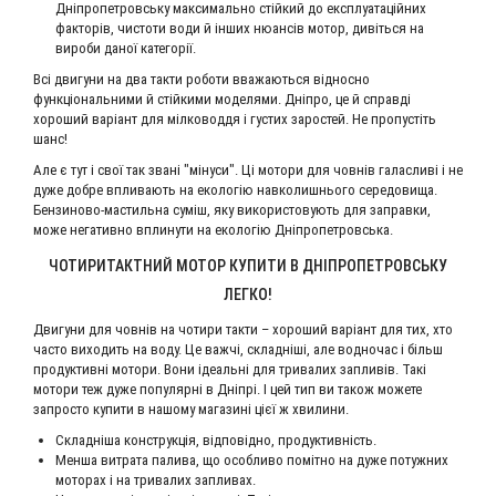
Дніпропетровську максимально стійкий до експлуатаційних
факторів, чистоти води й інших нюансів мотор, дивіться на
вироби даної категорії.
Всі двигуни на два такти роботи вважаються відносно
функціональними й стійкими моделями. Дніпро, це й справді
хороший варіант для мілководдя і густих заростей. Не пропустіть
шанс!
Але є тут і свої так звані "мінуси". Ці мотори для човнів галасливі і не
дуже добре впливають на екологію навколишнього середовища.
Бензиново-мастильна суміш, яку використовують для заправки,
може негативно вплинути на екологію Дніпропетровська.
ЧОТИРИТАКТНИЙ МОТОР КУПИТИ В ДНІПРОПЕТРОВСЬКУ
ЛЕГКО!
Двигуни для човнів на чотири такти – хороший варіант для тих, хто
часто виходить на воду. Це важчі, складніші, але водночас і більш
продуктивні мотори. Вони ідеальні для тривалих запливів. Такі
мотори теж дуже популярні в Дніпрі. І цей тип ви також можете
запросто купити в нашому магазині цієї ж хвилини.
Складніша конструкція, відповідно, продуктивність.
Менша витрата палива, що особливо помітно на дуже потужних
моторах і на тривалих запливах.