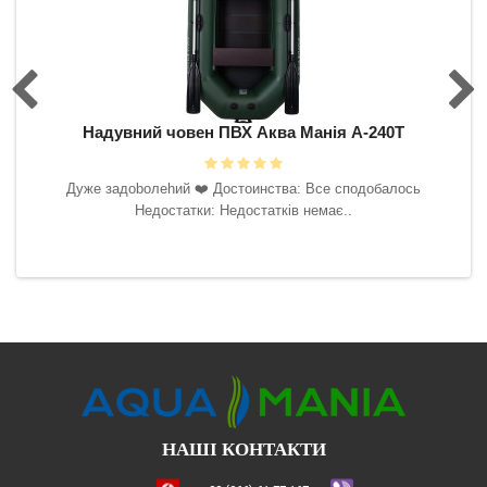
0Т
Надувний човен ПВХ Аква Манія А-240Т
Н
 буду
Дyжe зaдoboлehий ❤️‍ Достоинства: Все сподобалось
ить.
Недостатки: Недостатків немає..
ська
НАШІ КОНТАКТИ