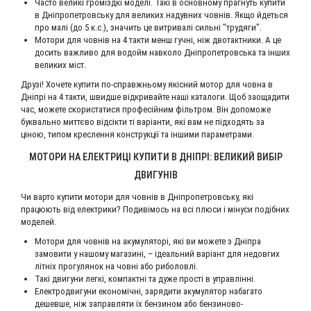
Часто великі громіздкі моделі. Такі в основному прагнуть купити
в Дніпропетровську для великих надувних човнів. Якщо йдеться
про малі (до 5 к.с.), значить це витривалі сильні "трудяги".
Мотори для човнів на 4 такти менш гучні, ніж двотактники. А це
досить важливо для водойм навколо Дніпропетровська та інших
великих міст.
Друзі! Хочете купити по-справжньому якісний мотор для човна в
Дніпрі на 4 такти, швидше відкривайте наші каталоги. Щоб заощадити
час, можете скористатися професійним фільтром. Він допоможе
буквально миттєво відсікти ті варіанти, які вам не підходять за
ціною, типом креслення конструкції та іншими параметрами.
МОТОРИ НА ЕЛЕКТРИЦІ КУПИТИ В ДНІПРІ: ВЕЛИКИЙ ВИБІР
ДВИГУНІВ
Чи варто купити мотори для човнів в Дніпропетровську, які
працюють від електрики? Подивімось на всі плюси і мінуси подібних
моделей.
Мотори для човнів на акумуляторі, які ви можете з Дніпра
замовити у нашому магазині, – ідеальний варіант для недовгих
літніх прогулянок на човні або риболовлі.
Такі двигуни легкі, компактні та дуже прості в управлінні.
Електродвигуни економічні, зарядити акумулятор набагато
дешевше, ніж заправляти їх бензином або бензиново-