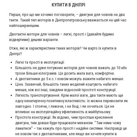
КУПИТИ В ДНІПРІ
Перше, про що ми хочемо поговорити, – двигуни для човнів на два
такти. Такий тип моторів в Дніпропетровську вважається на цей час
найпоширенішим.
Двотактні мотори для човнів – легкі, прості і (давайте будемо
відвертими) дешеві варіанти.
Отже, які ж характеристики таких моторів? Чи варто їх купити в
Дніпрі?
Легкі та прості в експлуатації.
Більшість не дуже потужних моторів для човнів важать до 10 або
трохи більше кілограмів. Це досить мала вага, комфортна.
А двотактники до 5 к.с. і зовсім можуть важити набагато менше.
Ціна. Зазвичай, більшість таких моделей коштують набагато
менше, ніж всі інші, завдяки відносній простоті конструкції.
Легкість транспортування. Крім малої ваги, два такти мають ще
одну незаперечну позитивну властивість: їх можна перевозити як
завгодно. І стоячи, і лежачи, і на боці, і як хочеться. Це не
впливає на експлуатаційну ефективність в майбутньому.
Простота конструкції. Як відомо, чим простіше креслення
двигуна, тим довше буде працювати механізм. "Там нема чому
ламатися" – так кажуть про прості і надійні системи. Насправді це
не зовсім так з двотактниками, але якщо ви хочете купити в