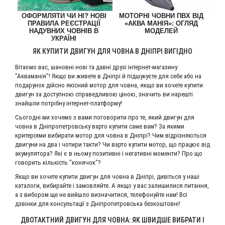
ОФОРМЛЯТИ ЧИ НІ? НОВІ
МОТОРНІ ЧОВНИ ПВХ ВІД
ЯК
Р
ПРАВИЛА РЕЄСТРАЦІЇ
«АКВА МАНІЯ»: ОГЛЯД
НАДУВНИХ ЧОВНІВ В
МОДЕЛЕЙ
Й
УКРАЇНІ
ЯК КУПИТИ ДВИГУН ДЛЯ ЧОВНА В ДНІПРІ ВИГІДНО
Вітаємо вас, шановні нові та давні друзі інтернет-магазину
"Акваманія"! Якщо ви живете в Дніпрі й підшукуєте для себе або на
подарунок дійсно якісний мотор для човна, якщо ви хочете купити
двигун за доступною справедливою ціною, значить ви нарешті
знайшли потрібну інтернет-платформу!
Сьогодні ми хочемо з вами поговорити про те, який двигун для
човна в Дніпропетровську варто купити саме вам? За якими
критеріями вибирати мотор для човна в Дніпрі? Чим відрізняються
двигуни на два і чотири такти? Чи варто купити мотор, що працює від
акумулятора? Які є в ньому позитивні і негативні моменти? Про що
говорить кількість "конячок"?
Якщо ви хочете купити двигун для човна в Дніпрі, дивіться у наші
каталоги, вибирайте і замовляйте. А якщо у вас залишилися питання,
а з вибором ще не вийшло визначитися, телефонуйте нам! Всі
дзвінки для консультації з Дніпропетровська безкоштовні!
ДВОТАКТНИЙ ДВИГУН ДЛЯ ЧОВНА: ЯК ШВИДШЕ ВИБРАТИ І