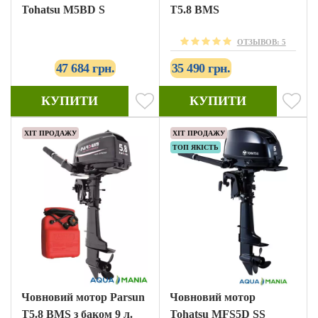
Tohatsu M5BD S
T5.8 BMS
ОТЗЫВОВ: 5
47 684 грн.
35 490 грн.
КУПИТИ
КУПИТИ
ХІТ ПРОДАЖУ
ХІТ ПРОДАЖУ
ТОП ЯКІСТЬ
Човновий мотор Parsun
Човновий мотор
T5.8 BMS з баком 9 л.
Tohatsu MFS5D SS