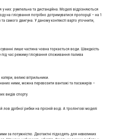
 у них: румпельна та дистанційна. Моделі відрізняються
ду на глісування потрібно дотримуватися пропорції – на 1
я та самого двигуна. У даному контексті варто уточнити,
лісуванні лише частина човна торкається води. Швидкість
 під час режиму глісування споживання палива
 катери, великі вітрильники.
аднаних ними, можна перевозити вантажі та пасажирів –
них видів спорту.
ов дрібної рибки на прісній воді. А тролінгові моделі
якими за потужністю. Двотактні підходять для невеликих