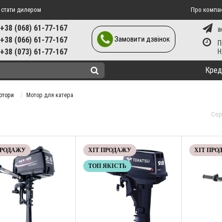
 стати дилером
Про компа
+38 (068) 61-77-167
a
Замовити дзвінок
+38 (066) 61-77-167
П
+38 (073) 61-77-167
Кред
отори
Мотор для катера
Сор
ПРОДАЖУ
ХІТ ПРОДАЖУ
ХІТ ПРО
ТОП ЯКІСТЬ