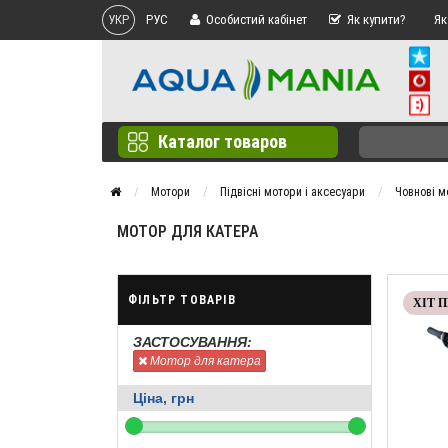
УКР
РУС
Особистий кабінет
Як купити?
Як
Каталог товаров
Мотори
Підвісні мотори і аксесуари
Човнові м
МОТОР ДЛЯ КАТЕРА
ФІЛЬТР ТОВАРІВ
ХІТ 
ЗАСТОСУВАННЯ:
Мотор для катера
Ціна, грн