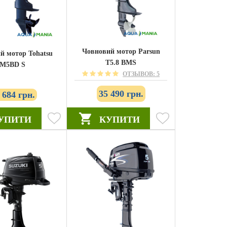
Човновий мотор Parsun
й мотор Tohatsu
T5.8 BMS
M5BD S
ОТЗЫВОВ: 5
35 490 грн.
 684 грн.
УПИТИ
КУПИТИ