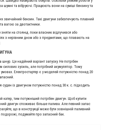
ються. Швидко набирають обертів. Оскільки режим роботи у
ра шумні та вібруючі. Працюють вони на суміші бензину та
их звичайний бензин. Такі двигуни забезпечують плавний
та вагою за двотактники.
же зняти на стоянці, поки власник відлучився або
ріях з нерівним дном або з предметами, що плавають на
.
ВИГУНА
 шнур. Це надійний варіант запуску. Не потрібен
м силових зусиль, але потрібний акумулятор. Тому
 умовах. Електростартер є у моделей потужністю понад 20
запасний.
суден із двигуном потужністю понад 30 к. с. підходить
й катер, тим потужніший потрібен двигун. Щоб купити
ужний двигун споживає більше палива. Але певний запас
рахуйте, що в конструкції може бути зовнішній паливний
 подорожі, подумайте про запасний бак.