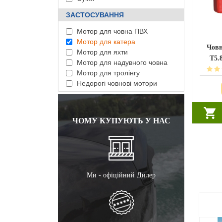
ЗАСТОСУВАННЯ
Мотор для човна ПВХ
Мотор для катера
Човн
Мотор для яхти
T5.
Мотор для надувного човна
Мотор для тролінгу
Недорогі човнові мотори
ЧОМУ КУПУЮТЬ У НАС
Ми - офіційний Дилер