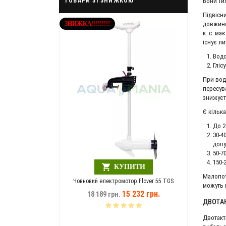
Вони тих
ТОВАРИ ЗІ ЗНИЖКОЮ
Підвісн
довжино
!!!!
З
к. с. ма
існує ли
Водо
Гліс
При вод
пересув
КУПИТИ
знижуєт
Шезлонг міні AQUA MANIA зелений
Є кілька
946 грн.
1 218 грн.
До 2
30-4
допу
ЗНИЖКА!!!!!!!!!
50-7
150-
КУПИТИ
Малопот
 електромотор Flover 55 TGS
можуть к
15 232 грн.
189 грн.
ДВОТАК
Двотакт
КУПИТИ