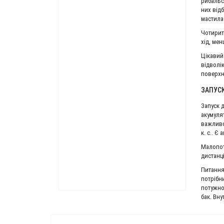
рибальс
Човновий електромотор Flover 55 T
них від
12 556 грн.
мастила.
14 993 грн.
Чотирит
хід, ме
Цікавий 
відволі
поверхн
ЗАПУСК
Запуск д
акумуля
важливо
к. с.. 
Малопот
дистанц
Питання
потрібн
потужно
бак. Вн