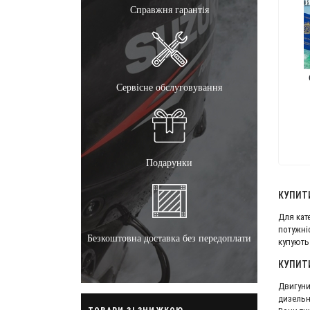
Справжня гарантія
Сервісне обслуговування
Подарунки
КУПИТИ
Для кат
потужні
Безкоштовна доставка без передоплати
купують
КУПИТ
Двигуни
дизельн