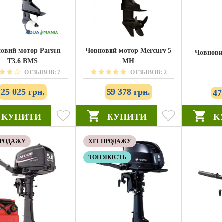
овий мотор Parsun
Човновий мотор Mercury 5
Човнови
T3.6 BMS
MH
ОТЗЫВОВ: 7
ОТЗЫВОВ: 2
25 025 грн.
59 378 грн.
47
КУПИТИ
КУПИТИ
К
ПРОДАЖУ
ХІТ ПРОДАЖУ
ТОП ЯКІСТЬ