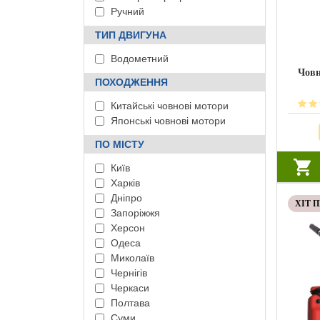
Ручний
ТИП ДВИГУНА
Водометний
Човн
ПОХОДЖЕННЯ
Китайські човнові мотори
Японські човнові мотори
ПО МІСТУ
Київ
Харків
Дніпро
ХІТ 
Запоріжжя
Херсон
Одеса
Миколаїв
Чернігів
Черкаси
Полтава
Суми