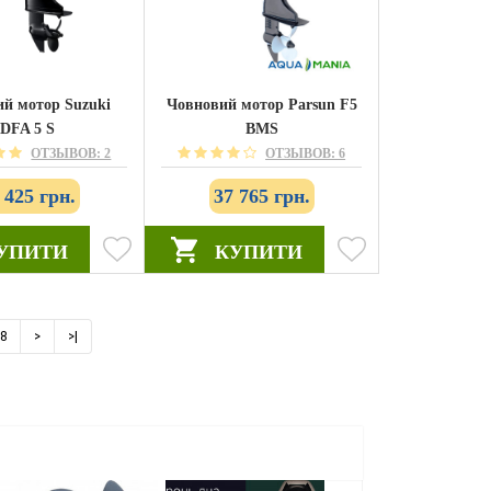
й мотор Suzuki
Човновий мотор Parsun F5
DFA 5 S
BMS
ОТЗЫВОВ: 2
ОТЗЫВОВ: 6
 425 грн.
37 765 грн.
УПИТИ
КУПИТИ
8
>
>|