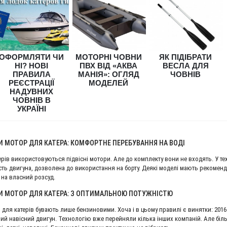
ОФОРМЛЯТИ ЧИ
МОТОРНІ ЧОВНИ
ЯК ПІДІБРАТИ
НІ? НОВІ
ПВХ ВІД «АКВА
ВЕСЛА ДЛЯ
ПРАВИЛА
МАНІЯ»: ОГЛЯД
ЧОВНІВ
РЕЄСТРАЦІЇ
МОДЕЛЕЙ
НАДУВНИХ
ЧОВНІВ В
УКРАЇНІ
 МОТОР ДЛЯ КАТЕРА: КОМФОРТНЕ ПЕРЕБУВАННЯ НА ВОДІ
ерів використовуються підвісні мотори. Але до комплекту вони не входять. У те
сть двигуна, дозволена до використання на борту. Деякі моделі мають рекоменд
 на власний розсуд.
И МОТОР ДЛЯ КАТЕРА: З ОПТИМАЛЬНОЮ ПОТУЖНІСТЮ
 для катерів бувають лише бензиновими. Хоча і в цьому правилі є винятки: 201
ий навісний двигун. Технологію вже перейняли кілька інших компаній. Але біл