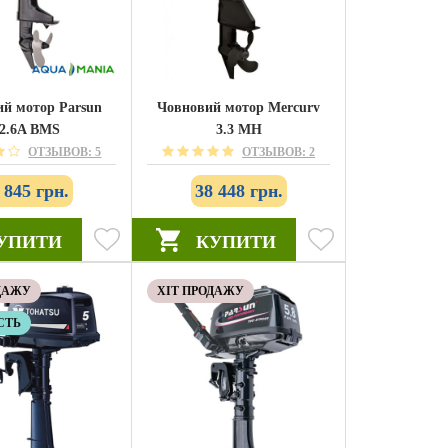
й мотор Parsun
Човновий мотор Mercury
2.6A BMS
3.3 MH
ОТЗЫВОВ: 5
ОТЗЫВОВ: 2
 845 грн.
38 448 грн.
УПИТИ
КУПИТИ
ДАЖУ
ХІТ ПРОДАЖУ
СТЬ