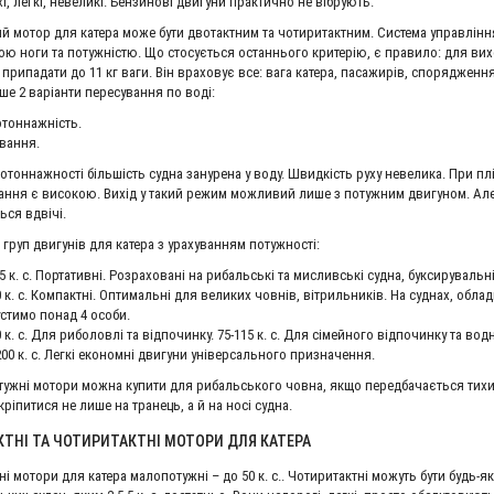
і, легкі, невеликі. Бензинові двигуни практично не вібрують.
ий мотор для катера може бути двотактним та чотиритактним. Система управління
ю ноги та потужністю. Що стосується останнього критерію, є правило: для вихо
НИЖКА!!!!!!!!!
є припадати до 11 кг ваги. Він враховує все: вага катера, пасажирів, спорядженн
ше 2 варіанти пересування по воді:
тоннажність.
ування.
отоннажності більшість судна занурена у воду. Швидкість руху невелика. При п
ання є високою. Вихід у такий режим можливий лише з потужним двигуном. Але
КУПИТИ
ься вдвічі.
Човновий електромотор Flover 55 TGS
 груп двигунів для катера з урахуванням потужності:
15 232 грн.
18 189 грн.
5 к. с. Портативні. Розраховані на рибальські та мисливські судна, буксирувальні
0 к. с. Компактні. Оптимальні для великих човнів, вітрильників. На суднах, обл
стимо понад 4 особи.
0 к. с. Для риболовлі та відпочинку. 75-115 к. с. Для сімейного відпочинку та вод
200 к. с. Легкі економні двигуни універсального призначення.
ужні мотори можна купити для рибальського човна, якщо передбачається тихий л
ріпитися не лише на транець, а й на носі судна.
ТНІ ТА ЧОТИРИТАКТНІ МОТОРИ ДЛЯ КАТЕРА
ні мотори для катера малопотужні – до 50 к. с.. Чотиритактні можуть бути будь-