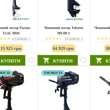
овий мотор Parsun
Човновий мотор Tohatsu
Човновий
T2.6С BMS
M9.8B S
ОТЗЫВОВ: 5
ОТЗЫВОВ: 3
15 925 грн.
64 929 грн.
38
КУПИТИ
КУПИТИ
К
ЯКІСТЬ
ТОП ЯКІСТЬ