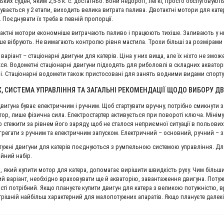
ьких суден, яким 2,5-5 к. с. достатньо. Вони недорогі, легкі, просто обслугову
бувається у 2 етапи, виходить велика витрата палива. Двотактні мотори для кате
 Поєднувати їх треба в певній пропорції.
актні мотори економніше витрачають паливо і працюють тихіше. Заливають у н
нше вібрують. Не вимагають контролю рівня мастила. Трохи більші за розмірами 
варіант – стаціонарні двигуни для катерів. Ціна у них вища, але їх ніхто не змо
кся. Водометні стаціонарні двигуни підходять для риболовлі в складних аквато
і. Стаціонарні водомети також пристосовані для занять водними видами спорту
, СИСТЕМА УПРАВЛІННЯ ТА ЗАГАЛЬНІ РЕКОМЕНДАЦІЇ ЩОДО ВИБОРУ Д
вигуна буває електричним і ручним. Щоб стартувати вручну, потрібно смикнути за
тор, лише фізична сила. Електростартер активується при повороті ключа. Мініму
 стежити за рівнем його заряду, щоб не сталося неприємної ситуації в польових
Є агрегати з ручним та електричним запуском. Електричний – основний, ручний – 
ужні двигуни для катерів поєднуються з румпельною системою управління. Для 
ійний набір.
, який купити мотор для катера, допомагає вирішити швидкість руху. Чим більши
ий варіант, необхідно враховувати ще й акваторію, завантаження двигуна. Пот
сті потрібний. Якщо плануєте купити двигун для катера з великою потужністю, в
утрішній найбільш характерний для малопотужних апаратів. Якщо плануєте далекі