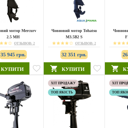
овий мотор Mercury
Човновий мотор Tohatsu
Човнови
2.5 MH
M3.5B2 S
F
ОТЗЫВОВ: 2
ОТЗЫВОВ: 2
35 945 грн.
32 351 грн.
26
КУПИТИ
КУПИТИ
К
ХІТ ПРОДАЖУ
ХІТ ПРО
ТОП ЯКІСТЬ
ТОП ЯКІ