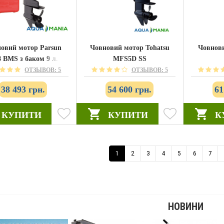
овий мотор Parsun
Човновий мотор Tohatsu
Човнови
8 BMS з баком 9 л.
MFS5D SS
(TE5.8)
ОТЗЫВОВ: 5
ОТЗЫВОВ: 5
38 493 грн.
54 600 грн.
61
КУПИТИ
КУПИТИ
К
1
2
3
4
5
6
7