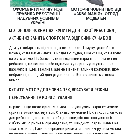
ОФОРМЛЯТИ ЧИ НІ? НОВІ
МОТОРНІ ЧОВНИ ПВХ ВІД
ЯК
Р
ПРАВИЛА РЕЄСТРАЦІЇ
«АКВА МАНІЯ»: ОГЛЯД
НАДУВНИХ ЧОВНІВ В
МОДЕЛЕЙ
Й
УКРАЇНІ
МОТОР ДЛЯ ЧОВНА ПВХ: КУПИТИ ДЛЯ ТИХОЇ РИБОЛОВЛІ,
АКТИВНИХ ЗАНЯТЬ СПОРТОМ ТА ВІДПОЧИНКУ НА ВОДІ
Двигун вибирають під човен, а не навпаки. Тому купувати його
можна, коли визначитеся із моделлю судна, а ще краще, коли воно
вже у вас буде. Щоб замовити підходящий варіант для безпечної
риболовлі, полювання або відпочинку, верніть увагу на кілька
параметрів. Ціна важлива, але не є визначальним критерієм, щоб
вибрати відповідний двигун для човна. Вона є лише частиною
вимог.
КУПИТИ МОТОР ДЛЯ ЧОВНА ПВХ, ВРАХУВАТИ РЕЖИМ
ПЕРЕСУВАННЯ ТА КОРИСТУВАННЯ
Перше, на що варто орієнтуватися, – це допустимі характеристики
судна та умови експлуатації. Стандартно човен ПВХ використовують
для риболовлі, полювання або для швидкісних прогулянок із
сім'єю. Якщо рибне місце недалеко, то швидкість переміщення не
така важлива. Дійти до середини річки зі спокійним руслом можна
на малопотужному двигуні. З погляду економії вигідніше купити