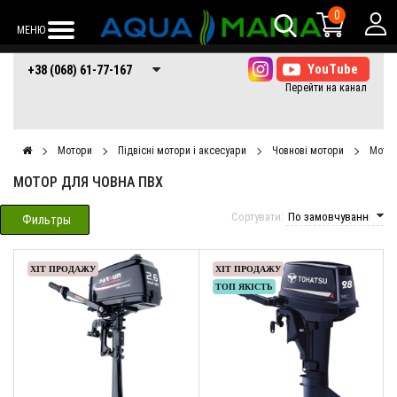
0
МЕНЮ
+38 (068) 61-77-
+38 (066) 61-77-
+38 (073) 61-77-
+38 (068) 61-77-167
167
167
167
Мотори
Підвісні мотори і аксесуари
Човнові мотори
Мотор
МОТОР ДЛЯ ЧОВНА ПВХ
Сортувати:
Фильтры
ХІТ ПРОДАЖУ
ХІТ ПРОДАЖУ
ТОП ЯКІСТЬ