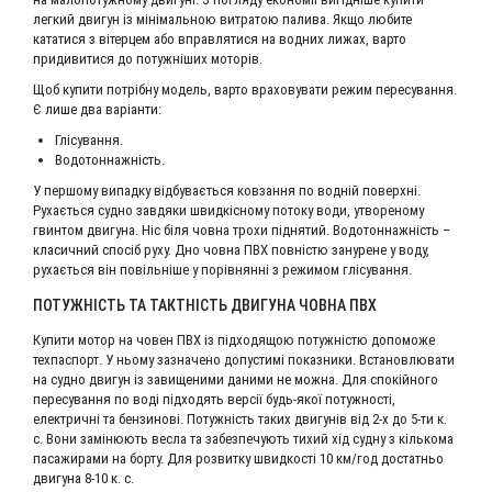
легкий двигун із мінімальною витратою палива. Якщо любите
кататися з вітерцем або вправлятися на водних лижах, варто
придивитися до потужніших моторів.
Щоб купити потрібну модель, варто враховувати режим пересування.
Є лише два варіанти:
Глісування.
Водотоннажність.
У першому випадку відбувається ковзання по водній поверхні.
Рухається судно завдяки швидкісному потоку води, утвореному
гвинтом двигуна. Ніс біля човна трохи піднятий. Водотоннажність –
класичний спосіб руху. Дно човна ПВХ повністю занурене у воду,
рухається він повільніше у порівнянні з режимом глісування.
ПОТУЖНІСТЬ ТА ТАКТНІСТЬ ДВИГУНА ЧОВНА ПВХ
Купити мотор на човен ПВХ із підходящою потужністю допоможе
техпаспорт. У ньому зазначено допустимі показники. Встановлювати
на судно двигун із завищеними даними не можна. Для спокійного
пересування по воді підходять версії будь-якої потужності,
електричні та бензинові. Потужність таких двигунів від 2-х до 5-ти к.
с. Вони замінюють весла та забезпечують тихий хід судну з кількома
пасажирами на борту. Для розвитку швидкості 10 км/год достатньо
двигуна 8-10 к. с.