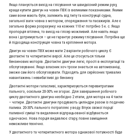
Якщо планується вихід на глісування чи швидкісний режим руху,
краще купити двигун на човен ПВХ із великими показниками. Якими
саме вони мають бути, залежить від типу та конструкції судна,
загальної ваги човна з мотором, спорядження та пасажирів. Але є
загальна форма розрахунку: на кожних 110 кг потрібно 5 к. с. Якщо
пропорція втілена, то вихід на глісер можливий. Але навіть якщо
вона і дотримується – це не гарантує режиму глісування. Потрібна ще
й підходяща конструкція човна та кріплення мотора.
Двигун на човен ПВХ може мати 2 варіанти робочого циклу. Є
двотактні та чотиритактні версії. Але це стосується тільки
бензинових моторів. Двотактні двигуни легкі, прості в експлуатації та
обслуговуванні. Якщо власник хоч трохи знається на автомеханіці,
зможе сам його обслуговувати. Підходять для серйозних тривалих
навантажень і невибагливі до бензину.
Двотактні мотори галасливі, характеризуються перевитратами
пального, оскільки 20-30% не згорає. Для завершення робочого
циклу двотактного двигуна необхідно 2 етапи, для мотора на 4 такти
– чотири. Двотактні двигуни продувають циліндри разом із подачею
палива. 20-30% пального потрапляє у воду. Впуск свіжої порції
паливної суміші та видалення відпрацьованої відбувається
одночасно. Нова порція видавлює стару, повне заміщення
неможливе технічно.
У двотактного та чотиритактного мотора однакової потужності буде