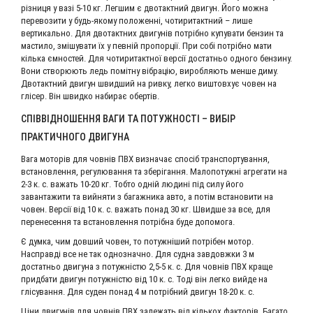
різниця у вазі 5-10 кг. Легшим є двотактний двигун. Його можна
перевозити у будь-якому положенні, чотиритактний – лише
вертикально. Для двотактних двигунів потрібно купувати бензин та
мастило, змішувати їх у певній пропорції. При собі потрібно мати
кілька ємностей. Для чотиритактної версії достатньо одного бензину.
Вони створюють ледь помітну вібрацію, виробляють менше диму.
Двотактний двигун швидший на ривку, легко виштовхує човен на
глісер. Він швидко набирає обертів.
СПІВВІДНОШЕННЯ ВАГИ ТА ПОТУЖНОСТІ – ВИБІР
ПРАКТИЧНОГО ДВИГУНА
Вага моторів для човнів ПВХ визначає спосіб транспортування,
встановлення, регулювання та зберігання. Малопотужні агрегати на
2-3 к. с. важать 10-20 кг. Тобто одній людині під силу його
завантажити та вийняти з багажника авто, а потім встановити на
човен. Версії від 10 к. с. важать понад 30 кг. Швидше за все, для
перенесення та встановлення потрібна буде допомога.
Є думка, чим довший човен, то потужніший потрібен мотор.
Насправді все не так однозначно. Для судна завдовжки 3 м
достатньо двигуна з потужністю 2,5-5 к. с. Для човнів ПВХ краще
придбати двигун потужністю від 10 к. с. Тоді він легко вийде на
глісування. Для суден понад 4 м потрібний двигун 18-20 к. с.
Ціни двигунів для човнів ПВХ залежать від кількох факторів. Багато