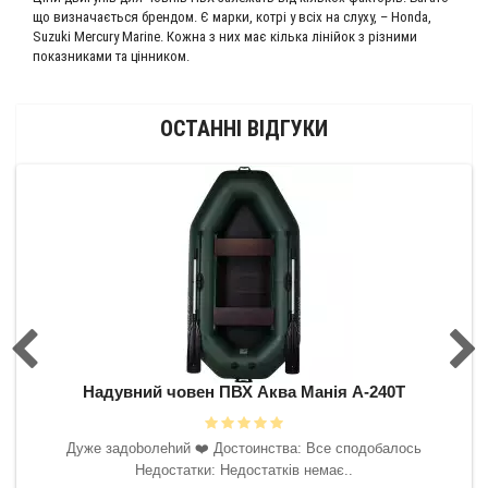
що визначається брендом. Є марки, котрі у всіх на слуху, – Honda,
Suzuki Mercury Marine. Кожна з них має кілька лінійок з різними
показниками та цінником.
ОСТАННІ ВІДГУКИ
0Т
Надувний човен ПВХ Аква Манія А-240Т
Н
 буду
Дyжe зaдoboлehий ❤️‍ Достоинства: Все сподобалось
ить.
Недостатки: Недостатків немає..
ська