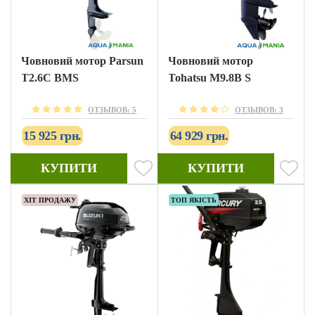
Човновий мотор Parsun
Човновий мотор
T2.6С BMS
Tohatsu M9.8B S
ОТЗЫВОВ: 5
ОТЗЫВОВ: 3
15 925 грн.
64 929 грн.
КУПИТИ
КУПИТИ
ХІТ ПРОДАЖУ
ТОП ЯКІСТЬ