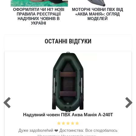
ОФОРМЛЯТИ ЧИ НІ? НОВІ
МОТОРНІ ЧОВНИ ПВХ ВІД
ЯК
Р
ПРАВИЛА РЕЄСТРАЦІЇ
«АКВА МАНІЯ»: ОГЛЯД
НАДУВНИХ ЧОВНІВ В
МОДЕЛЕЙ
Й
УКРАЇНІ
ОСТАННІ ВІДГУКИ
0Т
Надувний човен ПВХ Аква Манія А-240Т
Н
 буду
Дyжe зaдoboлehий ❤️‍ Достоинства: Все сподобалось
ить.