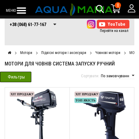
0
МЕНЮ
+38 (068) 61-77-
+38 (066) 61-77-
+38 (073) 61-77-
+38 (068) 61-77-167
167
167
167
Мотори
Підвісні мотори і аксесуари
Човнові мотори
МОТО
МОТОРИ ДЛЯ ЧОВНІВ СИСТЕМА ЗАПУСКУ РУЧНИЙ
Сортувати:
Фильтры
ХІТ ПРОДАЖУ
ХІТ ПРОДАЖУ
ТОП ЯКІСТЬ