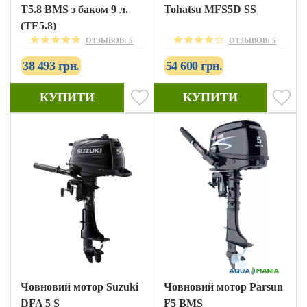
T5.8 BMS з баком 9 л.
Tohatsu MFS5D SS
(TE5.8)
ОТЗЫВОВ: 5
ОТЗЫВОВ: 5
38 493 грн.
54 600 грн.
КУПИТИ
КУПИТИ
Човновий мотор Suzuki
Човновий мотор Parsun
DFA 5 S
F5 BMS