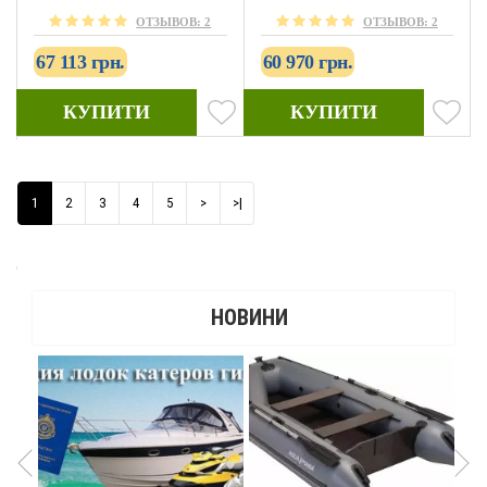
ОТЗЫВОВ: 2
ОТЗЫВОВ: 2
67 113 грн.
60 970 грн.
КУПИТИ
КУПИТИ
1
2
3
4
5
>
>|